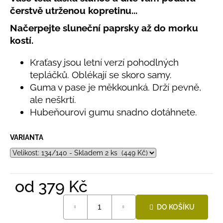
č
produktu
čerstvě utrženou kopretinu...
u
je
j
0,0
Načerpejte sluneční paprsky až do morku
e
z
kostí.
5
m
hvězdiček.
e
Kraťasy jsou letní verzí pohodlných
tepláčků. Oblékají se skoro samy.
LETNÍ
Guma v pase je měkkounká. Drží pevně,
RYCHLESCHNOUCÍ
ale neškrtí.
KALHOTY
ŽLUTÉ
Hubeňourovi gumu snadno dotáhnete.
695
Kč
VARIANTA
od
379 Kč
Měrná
DO KOŠÍKU
cena: