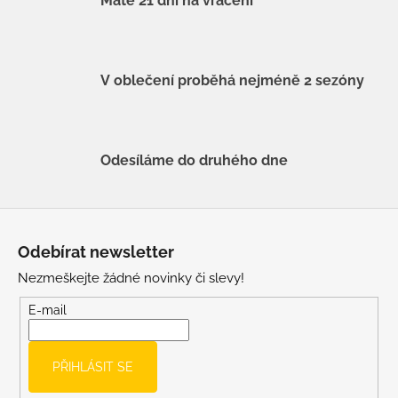
Máte 21 dní na vrácení
V oblečení proběhá nejméně 2 sezóny
Odesíláme do druhého dne
Z
á
Odebírat newsletter
p
Nezmeškejte žádné novinky či slevy!
a
t
E-mail
í
PŘIHLÁSIT SE