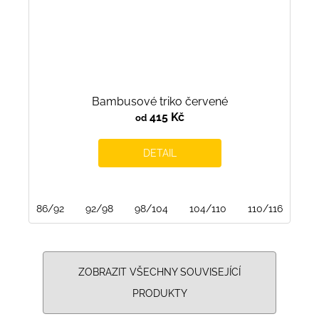
Bambusové triko červené
415 Kč
od
DETAIL
86/92
92/98
98/104
104/110
110/116
116
ZOBRAZIT VŠECHNY SOUVISEJÍCÍ
PRODUKTY