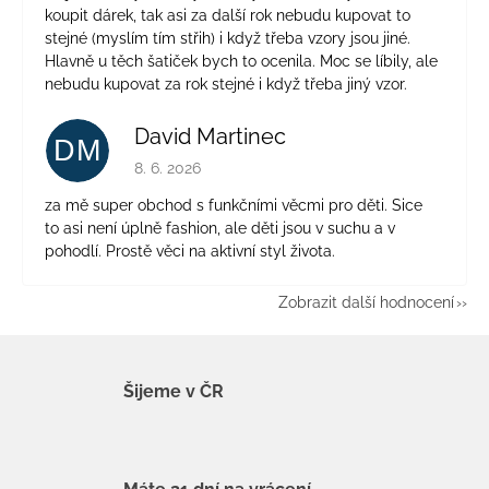
koupit dárek, tak asi za další rok nebudu kupovat to
stejné (myslím tím střih) i když třeba vzory jsou jiné.
Hlavně u těch šatiček bych to ocenila. Moc se líbily, ale
nebudu kupovat za rok stejné i když třeba jiný vzor.
David Martinec
DM
Hodnocení obchodu je 5 z 5 hvězdiček.
8. 6. 2026
za mě super obchod s funkčními věcmi pro děti. Sice
to asi není úplně fashion, ale děti jsou v suchu a v
pohodlí. Prostě věci na aktivní styl života.
Zobrazit další hodnocení
Šijeme v ČR