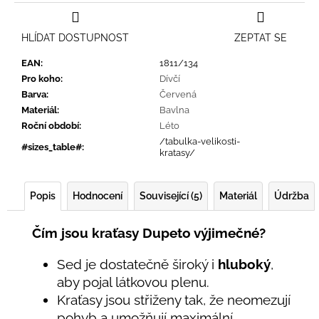
HLÍDAT DOSTUPNOST
ZEPTAT SE
EAN
:
1811/134
Pro koho
:
Dívčí
Barva
:
Červená
Materiál
:
Bavlna
Roční období
:
Léto
/tabulka-velikosti-
#sizes_table#
:
kratasy/
Popis
Hodnocení
Související (5)
Materiál
Údržba
Čím jsou kraťasy Dupeto výjimečné?
Sed je dostatečně široký i
hluboký
,
aby pojal látkovou plenu.
Kraťasy jsou střiženy tak, že neomezují
pohyb a umožňují maximální