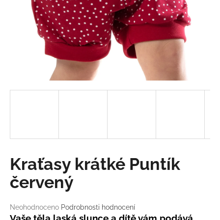
a
j
í
t
?
HLEDAT
D
Kraťasy krátké Puntík
o
p
červený
o
r
Průměrné
Neohodnoceno
Podrobnosti hodnocení
u
hodnocení
Vaše těla laská slunce a dítě vám podává