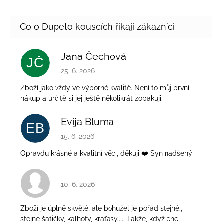
Jana Čechová
JČ
Hodnocení obchodu je 5 z 5 hvězdiček.
25. 6. 2026
Zboží jako vždy ve výborné kvalitě. Není to můj první
nákup a určitě si jej ještě několikrát zopakuji.
Evija Bluma
EB
Hodnocení obchodu je 5 z 5 hvězdiček.
15. 6. 2026
Opravdu krásné a kvalitní věci, děkuji ❤️ Syn nadšený
Hodnocení obchodu je 4 z 5 hvězdiček.
10. 6. 2026
Zboží je úplně skvělé, ale bohužel je pořád stejné.,
stejné šatičky, kalhoty, kraťasy..... Takže, když chci