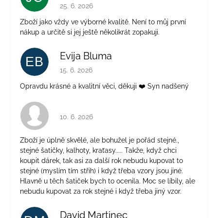
Hodnocení obchodu je 5 z 5 hvězdiček.
25. 6. 2026
Zboží jako vždy ve výborné kvalitě. Není to můj první
nákup a určitě si jej ještě několikrát zopakuji.
Evija Bluma
EB
Hodnocení obchodu je 5 z 5 hvězdiček.
15. 6. 2026
Opravdu krásné a kvalitní věci, děkuji ❤️ Syn nadšený
Hodnocení obchodu je 4 z 5 hvězdiček.
10. 6. 2026
Zboží je úplně skvělé, ale bohužel je pořád stejné.,
stejné šatičky, kalhoty, kraťasy..... Takže, když chci
koupit dárek, tak asi za další rok nebudu kupovat to
stejné (myslím tím střih) i když třeba vzory jsou jiné.
Hlavně u těch šatiček bych to ocenila. Moc se líbily, ale
nebudu kupovat za rok stejné i když třeba jiný vzor.
David Martinec