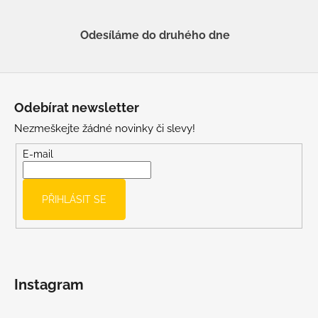
Odesíláme do druhého dne
Z
á
Odebírat newsletter
p
Nezmeškejte žádné novinky či slevy!
a
t
E-mail
í
PŘIHLÁSIT SE
Instagram