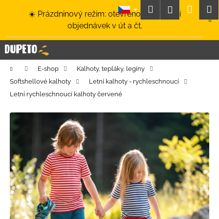
K
Přejít
Hledat
Nákup
M
Přihlášení
☀️ Prázdninový režim: otevřeno a odesílání
na
o
obsah
Zpět
Zpět
objednávek v út a čt.
košík
š
í
C
k
o
Domů
E-shop
Kalhoty, tepláky, legíny
p
Softshellové kalhoty
Letní kalhoty - rychleschnoucí
o
Letní rychleschnoucí kalhoty červené
t
ř
e
b
u
j
e
t
e
n