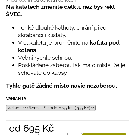
č
3 hodnocení
Podrobnosti hodnocení
hodnocení
Na kaťatech změníte délku, než bys řekl
u
produktu
j
ŠVEC.
je
e
5,0
m
Tenké dlouhé kalhoty, chrání před
z
e
škrábanci i klíšťaty.
5
hvězdiček.
V cukuletu je proměníte na
kaťata pod
kolena
.
LETNÍ
KLOBOUČEK
Velmi rychle schnou.
S
Poskládané zaberou tak málo místa, že je
OUŠKY
schováte do kapsy.
UV
30
BÍLÝ
Tyhle gatě žádné místo navíc nezaberou.
395
Kč
VARIANTA
od
695 Kč