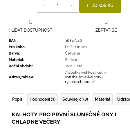
Měrná
DO KOŠÍKU
cena:
HLÍDAT DOSTUPNOST
ZEPTAT SE
EAN
:
3684/116
Pro koho
:
Dívčí
,
Unisex
Barva
:
Červená
Materiál
:
Softshell
Roční období
:
Jaro
,
Léto
/tabulka-velikosti-letni-
#sizes_table#
:
softshellove-kalhoty-
rychleschnouci/
Popis
Hodnocení (3)
Související (8)
Materiál
Údržb
KALHOTY
PRO PRVNÍ SLUNEČNÉ DNY I
CHLADNÉ VEČERY