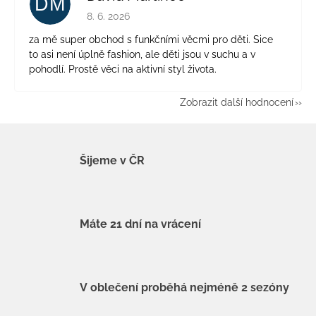
DM
Hodnocení obchodu je 5 z 5 hvězdiček.
8. 6. 2026
za mě super obchod s funkčními věcmi pro děti. Sice
to asi není úplně fashion, ale děti jsou v suchu a v
pohodlí. Prostě věci na aktivní styl života.
Zobrazit další hodnocení
Šijeme v ČR
Máte 21 dní na vrácení
V oblečení proběhá nejméně 2 sezóny