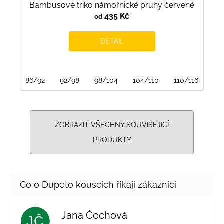
Bambusové triko námořnické pruhy červené
435 Kč
od
DETAIL
86/92
92/98
98/104
104/110
110/116
116
ZOBRAZIT VŠECHNY SOUVISEJÍCÍ
PRODUKTY
Jana Čechová
JČ