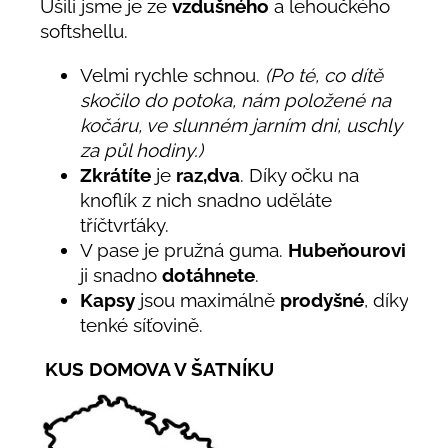
Ušili jsme je ze
vzdušného
a lehoučkého
softshellu.
Velmi rychle schnou.
(Po té, co dítě
skočilo do potoka, nám položené na
kočáru, ve slunném jarním dni, uschly
za půl hodiny.)
Zkrátíte
je
raz,dva
. Díky očku na
knoflík z nich snadno uděláte
tříčtvrťáky.
V pase je pružná guma.
Hubeňourovi
ji snadno
dotáhnete
.
Kapsy
jsou maximálně
prodyšné
, díky
tenké síťovině.
KUS DOMOVA V ŠATNÍKU