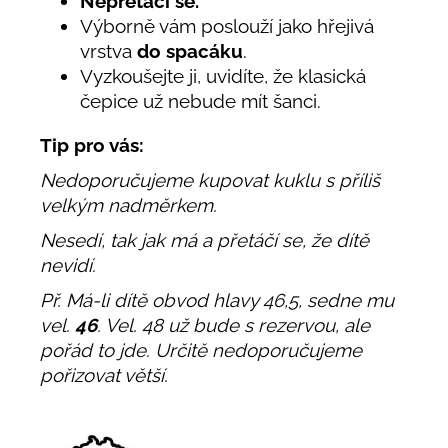
Nepřetáčí se.
Výborně vám poslouží jako hřejivá
vrstva
do spacáku
.
Vyzkoušejte ji, uvidíte, že klasická
čepice už nebude mít šanci.
Tip pro vás:
Nedoporučujeme kupovat kuklu s příliš
velkým nadměrkem.
Nesedí, tak jak má a přetáčí se, že dítě
nevidí.
Př. Má-li dítě obvod hlavy 46,5, sedne mu
vel.
46
. Vel. 48 už bude s rezervou, ale
pořád to jde. Určitě nedoporučujeme
pořizovat větší.