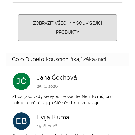
ZOBRAZIT VŠECHNY SOUVISEJÍCÍ
PRODUKTY
Jana Čechová
JČ
Hodnocení obchodu je 5 z 5 hvězdiček.
25. 6. 2026
Zboží jako vždy ve výborné kvalitě. Není to můj první
nákup a určitě si jej ještě několikrát zopakuji.
Evija Bluma
EB
Hodnocení obchodu je 5 z 5 hvězdiček.
15. 6. 2026