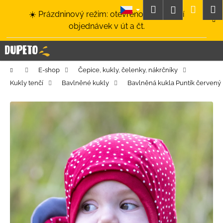
K
Přejít
Hledat
Nákup
M
Přihlášení
☀️ Prázdninový režim: otevřeno a odesílání
na
o
obsah
Zpět
Zpět
objednávek v út a čt.
košík
š
í
C
k
o
Domů
E-shop
Čepice, kukly, čelenky, nákrčníky
p
Kukly tenčí
Bavlněné kukly
Bavlněná kukla Puntík červený
o
t
ř
e
b
u
j
e
t
e
n