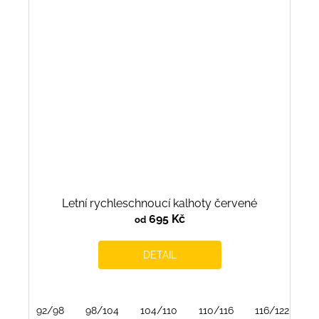
Letní rychleschnoucí kalhoty červené
695 Kč
od
DETAIL
92/98
98/104
104/110
110/116
116/122
1