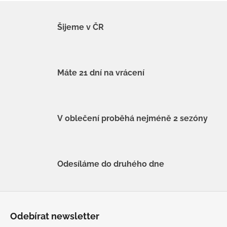
Šijeme v ČR
Máte 21 dní na vrácení
V oblečení proběhá nejméně 2 sezóny
Odesíláme do druhého dne
Z
á
Odebírat newsletter
p