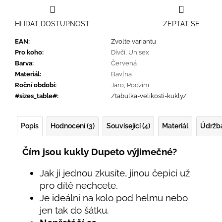
HLÍDAT DOSTUPNOST
ZEPTAT SE
EAN
:
Zvolte variantu
Pro koho
:
Dívčí
,
Unisex
Barva
:
Červená
Materiál
:
Bavlna
Roční období
:
Jaro
,
Podzim
#sizes_table#
:
/tabulka-velikosti-kukly/
Popis
Hodnocení (3)
Související (4)
Materiál
Údržb
Čím jsou kukly Dupeto výjimečné?
Jak ji jednou zkusíte, jinou čepici už
pro dítě nechcete.
Je ideální na kolo pod helmu nebo
jen tak do šátku.