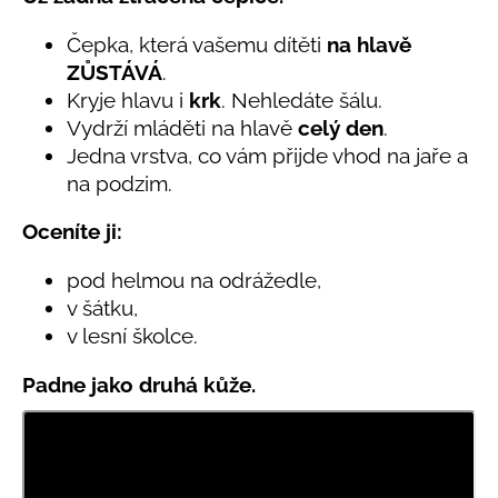
č
produktu
u
je
Čepka, která vašemu dítěti
na hlavě
j
5,0
ZŮSTÁVÁ
.
e
z
Kryje hlavu i
krk
. Nehledáte šálu.
5
m
hvězdiček.
e
Vydrží mláděti na hlavě
celý den
.
Jedna vrstva, co vám přijde vhod na jaře a
na podzim.
LETNÍ
KLOBOUČEK
S
Oceníte ji:
OUŠKY
UV
pod helmou na odrážedle,
30
BÍLÝ
v šátku,
v lesní školce.
395
Kč
Padne jako druhá kůže.