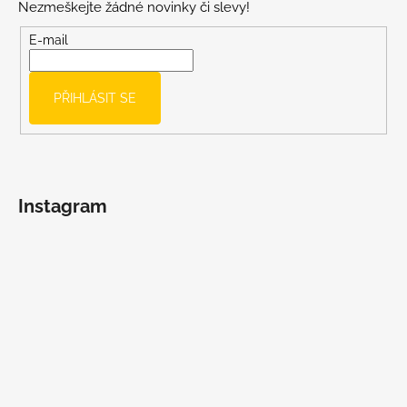
Nezmeškejte žádné novinky či slevy!
a
t
E-mail
í
PŘIHLÁSIT SE
Instagram