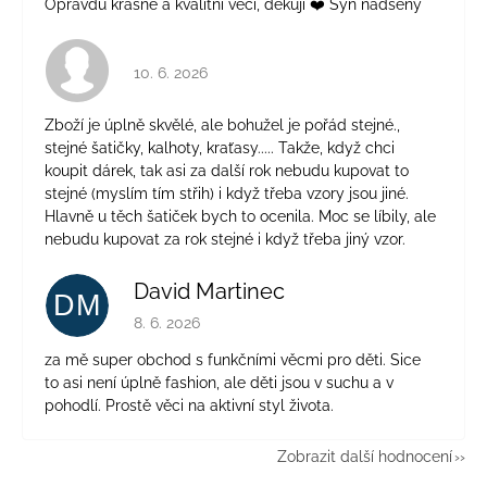
Opravdu krásné a kvalitní věci, děkuji ❤️ Syn nadšený
Hodnocení obchodu je 4 z 5 hvězdiček.
10. 6. 2026
Zboží je úplně skvělé, ale bohužel je pořád stejné.,
stejné šatičky, kalhoty, kraťasy..... Takže, když chci
koupit dárek, tak asi za další rok nebudu kupovat to
stejné (myslím tím střih) i když třeba vzory jsou jiné.
Hlavně u těch šatiček bych to ocenila. Moc se líbily, ale
nebudu kupovat za rok stejné i když třeba jiný vzor.
David Martinec
DM
Hodnocení obchodu je 5 z 5 hvězdiček.
8. 6. 2026
za mě super obchod s funkčními věcmi pro děti. Sice
to asi není úplně fashion, ale děti jsou v suchu a v
pohodlí. Prostě věci na aktivní styl života.
Zobrazit další hodnocení