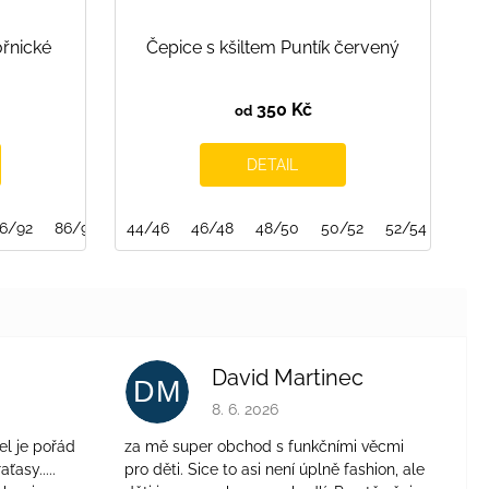
řnické
Čepice s kšiltem Puntík červený
350 Kč
od
DETAIL
6/92
CORAL PINK
86/92/98
BLUEBERRY
44/46
46/48
BERRY SMOOTHIE
48/50
50/52
WILD CHERR
52/54
David Martinec
DM
je 4 z 5 hvězdiček.
Hodnocení obchodu je 5 z 5 hvězdiček.
8. 6. 2026
el je pořád
za mě super obchod s funkčními věcmi
aťasy.....
pro děti. Sice to asi není úplně fashion, ale