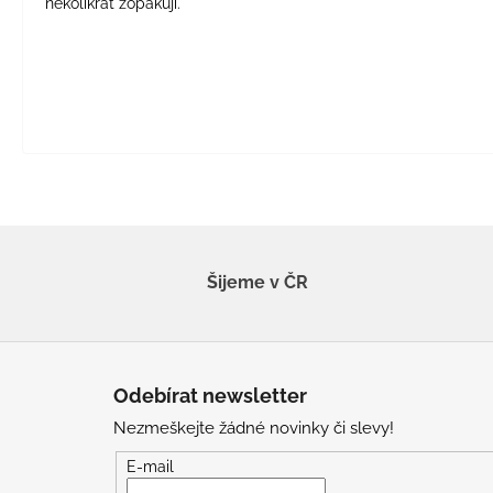
několikrát zopakuji.
Šijeme v ČR
Z
á
Odebírat newsletter
p
Nezmeškejte žádné novinky či slevy!
a
t
E-mail