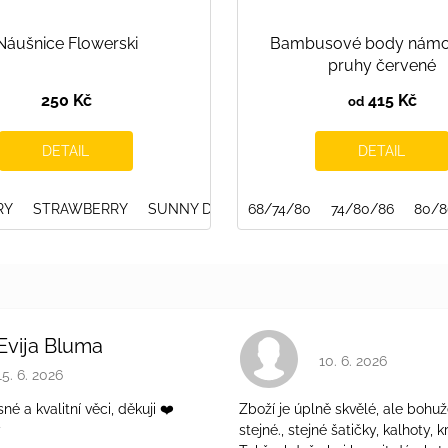
Náušnice Flowerski
Bambusové body námo
pruhy červené
250 Kč
415 Kč
od
DETAIL
DETAIL
RY
122/128
STRAWBERRY
128/134
SUNNY DAY
134/140
140/146
68/74/80
DEEP FOREST
152/158
74/80/86
158/164
GRAPHITE
80/8
Evija Bluma
Hodnocení obchodu 
10. 6. 2026
Hodnocení obchodu je 5 z 5 hvězdiček.
15. 6. 2026
é a kvalitní věci, děkuji ❤️
Zboží je úplně skvělé, ale bohuž
ý
stejné., stejné šatičky, kalhoty, kr