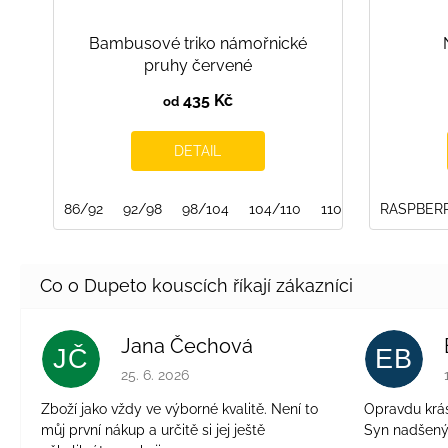
Bambusové triko námořnické
pruhy červené
435 Kč
od
DETAIL
86/92
92/98
98/104
104/110
110/116
RASPBER
116/122
Jana Čechová
JČ
EB
Hodnocení obchodu je 5 z 5 hvězdiček.
25. 6. 2026
Zboží jako vždy ve výborné kvalitě. Není to
Opravdu krásn
můj první nákup a určitě si jej ještě
Syn nadšen