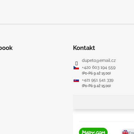
book
Kontakt
dupeto
@
email.cz
+420 603 194 559
(Po-Pá 9 až 15:00)
+421 951 541 339
(Po-Pá 9 až 15:00)