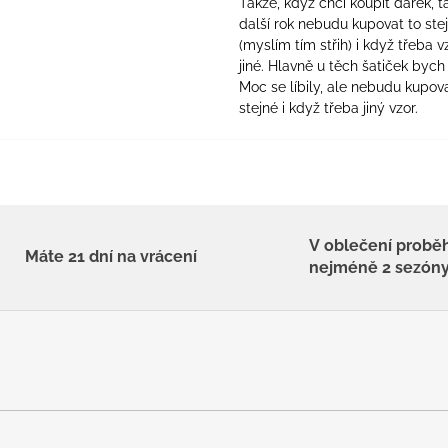
Takže, když chci koupit dárek, t
další rok nebudu kupovat to ste
(myslím tím střih) i když třeba v
jiné. Hlavně u těch šatiček bych 
Moc se líbily, ale nebudu kupova
stejné i když třeba jiný vzor.
V oblečení probě
Máte 21 dní na vrácení
nejméně 2 sezón