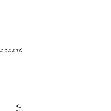
ké pletárně.
XL