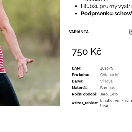
PRUHY MODRÉ
395 Kč
Hlubší, pružný výstř
435 Kč
Podprsenku schov
VARIANTA
750 Kč
Měrná
cena:
EAN
:
4810/S
Pro koho
:
Chlapecké
Barva
:
Vínová
Materiál
:
Bambus
Roční období
:
Jaro
,
Léto
tabulka-velikosti
#sizes_table#
:
trika