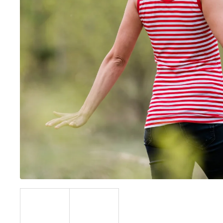
BÍLÝ
395 Kč