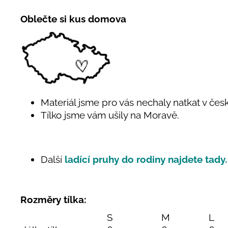
Oblečte si kus domova
Materiál jsme pro vás nechaly natkat v čes
Tílko jsme vám ušily na Moravě.
Další
ladící pruhy do rodiny najdete tady.
Rozměry tílka:
S
M
L