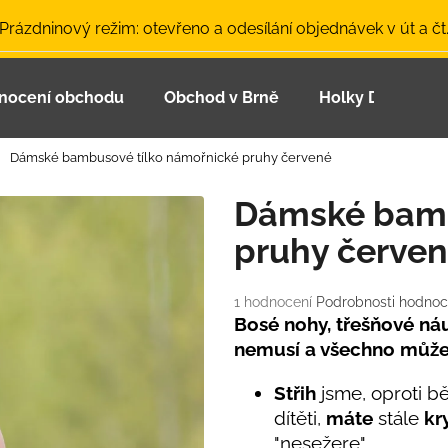
 Prázdninový režim: otevřeno a odesílání objednávek v út a čt
nocení obchodu
Obchod v Brně
Holky Dupeťačk
Co potřebujete najít?
Dámské bambusové tílko námořnické pruhy červené
HLEDAT
Dámské bamb
pruhy červe
Doporučujeme
Průměrné
1 hodnocení
Podrobnosti hodnoc
hodnocení
Bosé nohy, třešňové náuš
produktu
nemusí a všechno můž
je
5,0
Střih
jsme, oproti b
z
dítěti,
máte
stále
kr
5
LETNÍ ČEPICE UV 30 SVĚTLE MODRÁ
BAMBUSOVÉ TR
hvězdiček.
"nesežere".