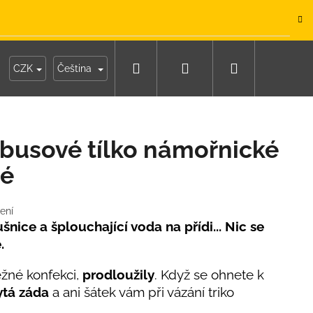
.
Hledat
Přihlášení
Nákupní
y
Moje objednávka
CZK
Čeština
košík
usové tílko námořnické
né
ení
nice a šplouchající voda na přídi... Nic se
e.
ěžné konfekci,
prodloužily
. Když se ohnete k
ytá záda
a ani šátek vám při vázání triko
IKO NÁMOŘNICKÉ