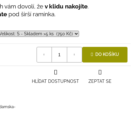
ih vám dovolí, že
v klidu nakojíte
.
áte
pod širší ramínka.
DO KOŠÍKU
HLÍDAT DOSTUPNOST
ZEPTAT SE
-damska-