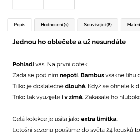
Popis
Hodnocení (1)
Související (8)
Materi
Jednou ho oblečete a už nesundáte
Pohladí
vás. Na první dotek.
Záda se pod ním
nepotí
.
Bambus
vsákne tíhu d
Tílko je dostatečně
dlouhé
. Když se ohnete k dí
Triko tak využijete
i v zimě.
Zakasáte ho hluboko
Celá kolekce je ušita jako
extra limitka
.
Letošní sezonu pouštíme do světa 24 kousků to