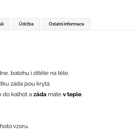
ál
Údržba
Ostatní informace
ne, batohu i dítěte na těle.
tku záda jsou krytá.
 do kalhot a
záda
máte
v teple
.
hoto vzoru.