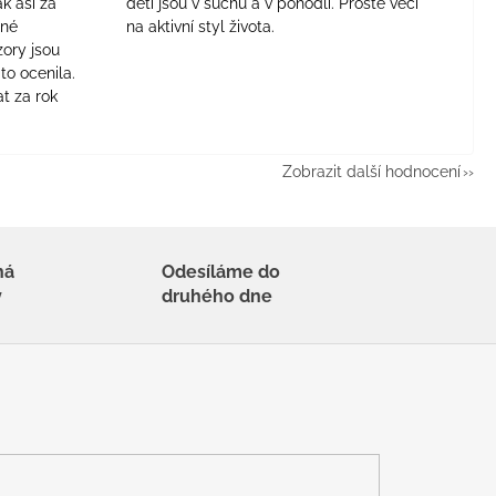
ak asi za
děti jsou v suchu a v pohodlí. Prostě věci
jné
na aktivní styl života.
zory jsou
to ocenila.
t za rok
Zobrazit další hodnocení
há
Odesíláme do
y
druhého dne