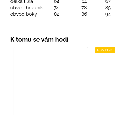
délka tílka
64
64
67
obvod hrudník
74
78
85
obvod boky
82
86
94
NOVINKA