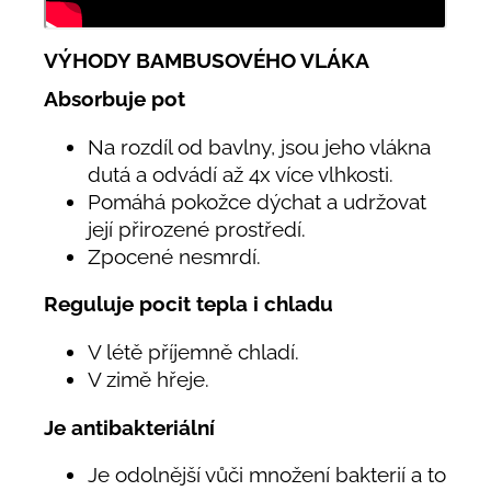
VÝHODY BAMBUSOVÉHO VLÁKA
Absorbuje pot
Na rozdíl od bavlny, jsou jeho vlákna
dutá a odvádí až 4x více vlhkosti.
Pomáhá pokožce dýchat a udržovat
její přirozené prostředí.
Zpocené nesmrdí.
Reguluje pocit tepla i chladu
V létě příjemně chladí.
V zimě hřeje.
Je antibakteriální
Je odolnější vůči množení bakterií a to