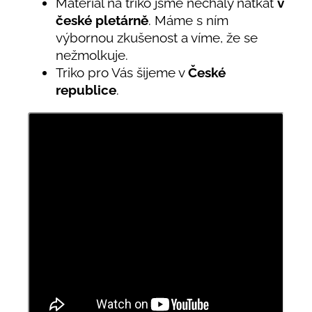
Materiál na triko jsme nechaly natkat
v
české pletárně
. Máme s ním
výbornou zkušenost a víme, že se
nežmolkuje.
Triko pro Vás šijeme v
České
republice
.