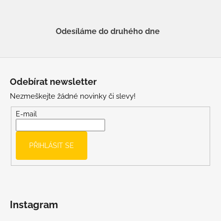
Odesíláme do druhého dne
Z
á
Odebírat newsletter
p
Nezmeškejte žádné novinky či slevy!
a
t
E-mail
í
PŘIHLÁSIT SE
Instagram