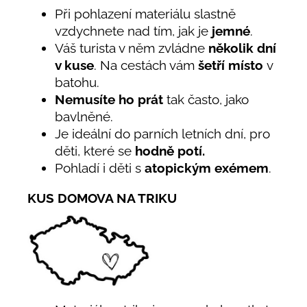
Při pohlazení materiálu slastně
vzdychnete nad tím, jak je
jemné
.
Váš turista v něm zvládne
několik dní
v kuse
. Na cestách vám
šetří místo
v
batohu.
Nemusíte ho prát
tak často, jako
bavlněné.
Je ideální do parních letních dní, pro
děti, které se
hodně potí.
Pohladí i děti s
atopickým exémem
.
KUS DOMOVA NA TRIKU