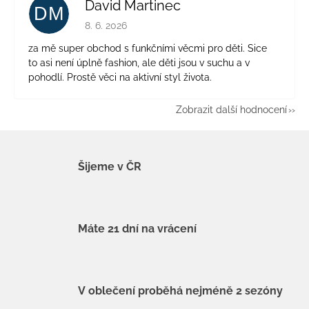
David Martinec
DM
Hodnocení obchodu je 5 z 5 hvězdiček.
8. 6. 2026
za mě super obchod s funkčními věcmi pro děti. Sice
to asi není úplně fashion, ale děti jsou v suchu a v
pohodlí. Prostě věci na aktivní styl života.
Zobrazit další hodnocení
Šijeme v ČR
Máte 21 dní na vrácení
V oblečení proběhá nejméně 2 sezóny