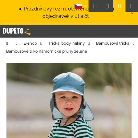
K
Přejít
Hledat
Nákup
M
Přihlášení
☀️ Prázdninový režim: otevřeno a odesílání
na
o
obsah
Zpět
Zpět
objednávek v út a čt.
košík
š
í
C
k
o
Domů
E-shop
Trička, body, mikiny
Bambusová trička
p
Bambusové triko námořnické pruhy zelené
o
t
ř
e
b
u
j
e
t
e
n