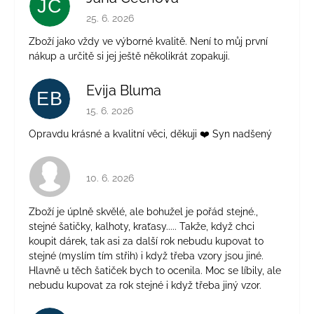
JČ
Hodnocení obchodu je 5 z 5 hvězdiček.
25. 6. 2026
Zboží jako vždy ve výborné kvalitě. Není to můj první
nákup a určitě si jej ještě několikrát zopakuji.
Evija Bluma
EB
Hodnocení obchodu je 5 z 5 hvězdiček.
15. 6. 2026
Opravdu krásné a kvalitní věci, děkuji ❤️ Syn nadšený
Hodnocení obchodu je 4 z 5 hvězdiček.
10. 6. 2026
Zboží je úplně skvělé, ale bohužel je pořád stejné.,
stejné šatičky, kalhoty, kraťasy..... Takže, když chci
koupit dárek, tak asi za další rok nebudu kupovat to
stejné (myslím tím střih) i když třeba vzory jsou jiné.
Hlavně u těch šatiček bych to ocenila. Moc se líbily, ale
nebudu kupovat za rok stejné i když třeba jiný vzor.