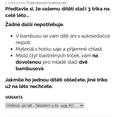
č
Průměrné
2 hodnocení
Podrobnosti hodnocení
u
hodnocení
Předtavte si, že vašemu dítěti stačí 3 trika na
j
produktu
celé léto...
e
je
5,0
m
Žádné další nepotřebuje.
z
e
5
V bambusu se vám dítě ani v autosedačce
hvězdiček.
nepotí.
LETNÍ
Materiál v horku saje a příjemně chladí.
KLOBOUČEK
S
Místo čtyř bavlněných triček, vám
na
OUŠKY
dovolenou
pro mládě stačí
dvě
UV
30
bambusová
.
BÍLÝ
395
Jakmile ho jednou dítěti oblečete, jiné triko
Kč
už na léto nechcete.
VARIANTA