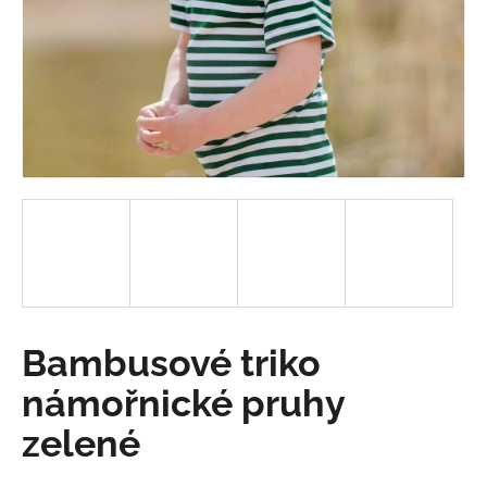
a
j
í
t
?
HLEDAT
D
Bambusové triko
o
p
námořnické pruhy
o
zelené
r
u