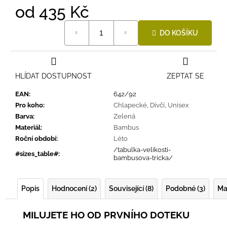
od
435 Kč
Měrná
DO KOŠÍKU
cena:
HLÍDAT DOSTUPNOST
ZEPTAT SE
EAN
:
642/92
Pro koho
:
Chlapecké
,
Dívčí
,
Unisex
Barva
:
Zelená
Materiál
:
Bambus
Roční období
:
Léto
/tabulka-velikosti-
#sizes_table#
:
bambusova-tricka/
Popis
Hodnocení (2)
Související (8)
Podobné (3)
Ma
MILUJETE HO OD PRVNÍHO DOTEKU