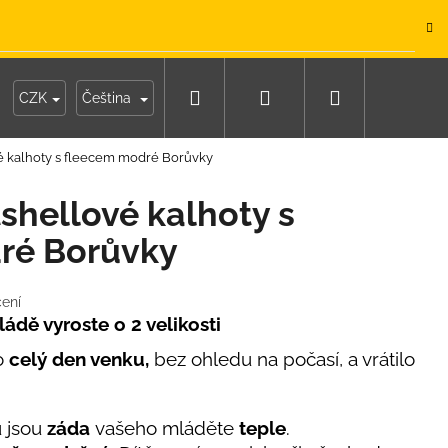
.
Hledat
Přihlášení
Nákupní
y
Moje objednávka
CZK
Čeština
vé kalhoty s fleecem modré Borůvky
košík
shellové kalhoty s
ré Borůvky
ení
ádě vyroste o 2 velikosti
lo
celý den venku,
bez ohledu na počasí, a vrátilo
 jsou
záda
vašeho mláděte
teple
.
IKO NÁMOŘNICKÉ