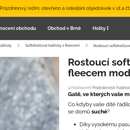
 Prázdninový režim: otevřeno a odesílání objednávek v út a čt
nocení obchodu
Obchod v Brně
Holky Dupeťačk
Co potřebujete najít?
kalhoty
Softshellové kalhoty s fleecem
Rostoucí softshello
HLEDAT
Rostoucí soft
fleecem mod
Doporučujeme
Průměrné
9 hodnocení
Podrobnosti hodnoc
hodnocení
Gatě, ve kterých vaše ml
produktu
Co kdyby vaše dítě řádi
je
5,0
se domů
suché
?
z
5
Díky vysokému pasu
LETNÍ ČEPICE UV 30 SVĚTLE MODRÁ
BAMBUSOVÉ TR
hvězdiček.