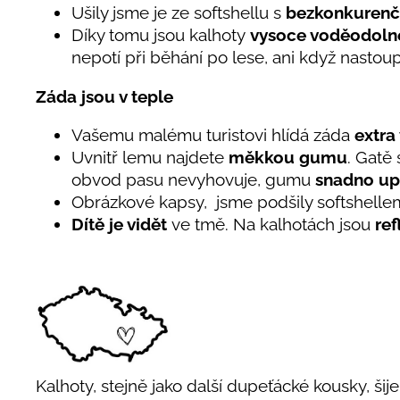
Ušily jsme je ze softshellu s
bezkonkurenč
Díky tomu jsou kalhoty
vysoce voděodoln
nepotí při běhání po lese, ani když nastoup
Záda jsou v teple
Vašemu malému turistovi hlídá záda
extra
Uvnitř lemu najdete
měkkou gumu
. Gatě
obvod pasu nevyhovuje, gumu
snadno up
Obrázkové kapsy, jsme podšily softshelle
Dítě je vidět
ve tmě. Na kalhotách jsou
ref
Kalhoty, stejně jako další dupeťácké kousky, šij