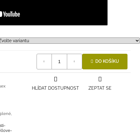
DO KOŠÍKU
sex
HLÍDAT DOSTUPNOST
ZEPTAT SE
plené
,
ti-
ellove-