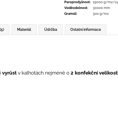
Paroprodyšnost
:
19000 g/m2/2
Voděodolnost
:
30000 mm
Gramáž
:
300 g/m2
(5)
Materiál
Údržba
Ostatní informace
í
vyrůst
v kalhotách nejméně o
2 konfekční velikost