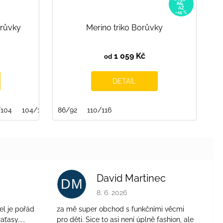
KČ
AŽ
–15 %
orůvky
Merino triko Borůvky
1 059 Kč
od
DETAIL
/104
104/110
110/116
86/92
110/116
116/122
122/128
128/134
134/140
David Martinec
DM
je 4 z 5 hvězdiček.
Hodnocení obchodu je 5 z 5 hvězdiček.
8. 6. 2026
el je pořád
za mě super obchod s funkčními věcmi
aťasy.....
pro děti. Sice to asi není úplně fashion, ale