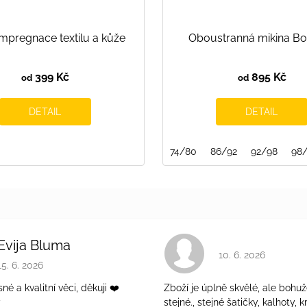
mpregnace textilu a kůže
Oboustranná mikina B
399 Kč
895 Kč
od
od
DETAIL
DETAIL
74/80
86/92
92/98
98
Evija Bluma
Hodnocení obchodu 
10. 6. 2026
Hodnocení obchodu je 5 z 5 hvězdiček.
15. 6. 2026
é a kvalitní věci, děkuji ❤️
Zboží je úplně skvělé, ale bohuž
ý
stejné., stejné šatičky, kalhoty, kr