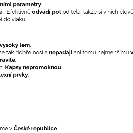
ními parametry
é.
Efektivně
odvádí pot
od těla, takže si v nich člov
í do vlaku.
 vysoký lem
.
 se tak dobře nosí a
nepadají
ani tomu nejmenšímu
v
ravíte
.
m.
Kapsy nepromoknou
.
lexní prvky
.
eme v
České republice
.