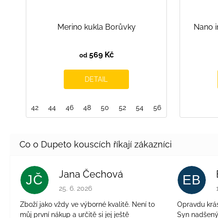
Merino kukla Borůvky
Nano i
569 Kč
od
DETAIL
42
44
46
48
50
52
54
56
Jana Čechová
JČ
EB
Hodnocení obchodu je 5 z 5 hvězdiček.
25. 6. 2026
Zboží jako vždy ve výborné kvalitě. Není to
Opravdu krásn
můj první nákup a určitě si jej ještě
Syn nadšen