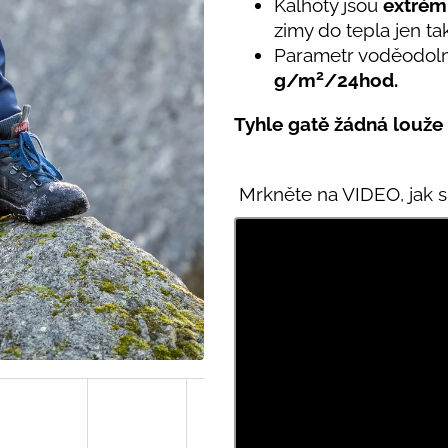
PRUHY MODRÉ
Kalhoty jsou
extrém
395 Kč
zimy do tepla jen t
435 Kč
Parametr voděodoln
2
g/m
/24hod.
Tyhle gatě žádná louže
Mrkněte na VIDEO, jak s