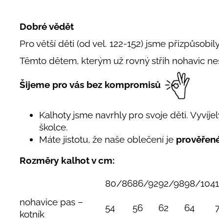
Dobré vědět
Pro větší děti (od vel. 122-152) jsme přizpůsobil
Těmto dětem, kterým už rovný střih nohavic n
Šijeme pro vás bez kompromisů
Kalhoty jsme navrhly pro svoje děti. Vyvíjely
školce.
Máte jistotu, že naše oblečení je
prověřen
Rozměry kalhot v cm:
80/86
86/92
92/98
98/104
nohavice pas –
54
56
62
64
kotník