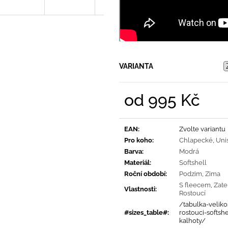
VARIANTA
od
995 Kč
Měrná
cena:
EAN
:
Zvolte variantu
Pro koho
:
Chlapecké
,
Uni
Barva
:
Modrá
Materiál
:
Softshell
Roční období
:
Podzim
,
Zima
S fleecem
,
Zate
Vlastnosti
:
Rostoucí
/tabulka-velikos
#sizes_table#
:
rostouci-softsh
kalhoty/