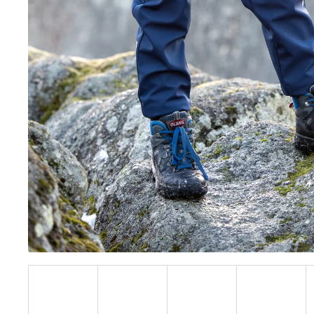
BÍLÝ
395 Kč