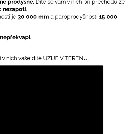
ně prodyšné.
Dítě se vám v nich při přechodu ze
ak
nezapotí
.
osti
je
30 000 mm
a paroprodyšnosti
15 000
 nepřekvapí.
i v nich vaše dítě UŽIJE V TERÉNU.