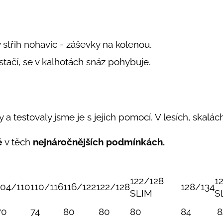
y střih nohavic - záševky na kolenou.
estačí, se v kalhotách snáz pohybuje.
 a testovaly jsme je s jejich pomocí. V lesích, skalách,
é
v těch
nejnáročnějších podmínkách.
122/128
1
104/110
110/116
116/122
122/128
128/134
SLIM
S
70
74
80
80
80
84
8