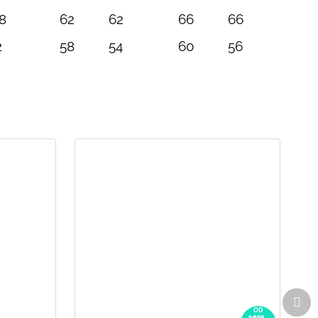
8
62
62
66
66
2
58
54
60
56
Dal
pro
OD
1 059