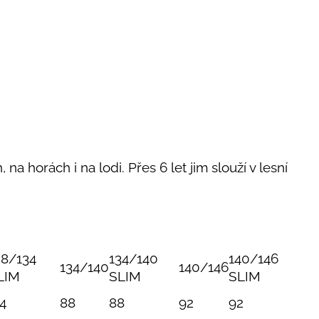
 na horách i na lodi. Přes 6 let jim slouží v lesní
28/134
134/140
140/146
134/140
140/146
LIM
SLIM
SLIM
4
88
88
92
92