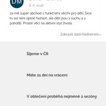
DM
Hodnocení obchodu je 5 z 5 hvězdiček.
8. 6. 2026
za mě super obchod s funkčními věcmi pro děti. Sice
to asi není úplně fashion, ale děti jsou v suchu a v
pohodlí. Prostě věci na aktivní styl života.
Zobrazit další hodnocení
Šijeme v ČR
Máte 21 dní na vrácení
V oblečení proběhá nejméně 2 sezóny