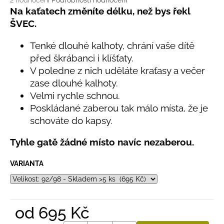
č
2 hodnocení
Podrobnosti hodnocení
hodnocení
Na kaťatech změníte délku, než bys řekl
u
produktu
j
ŠVEC.
je
e
5,0
m
Tenké dlouhé kalhoty, chrání vaše dítě
z
e
před škrábanci i klíšťaty.
5
hvězdiček.
V poledne z nich uděláte kraťasy a večer
zase dlouhé kalhoty.
LETNÍ
ČEPICE
Velmi rychle schnou.
UV
Poskládané zaberou tak málo místa, že je
30
schováte do kapsy.
SVĚTLE
MODRÁ
Tyhle gatě žádné místo navíc nezaberou.
395
Kč
VARIANTA
od
695 Kč