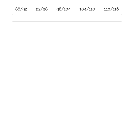
86/92
92/98
98/104
104/110
110/116
116