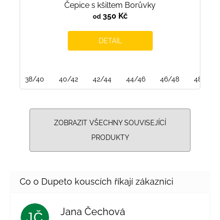
Čepice s kšiltem Borůvky
350 Kč
od
DETAIL
38/40
40/42
42/44
44/46
46/48
48/50
ZOBRAZIT VŠECHNY SOUVISEJÍCÍ
PRODUKTY
Jana Čechová
JČ