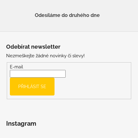
Odesíláme do druhého dne
Z
á
Odebírat newsletter
p
Nezmeškejte žádné novinky či slevy!
a
t
E-mail
í
PŘIHLÁSIT SE
Instagram