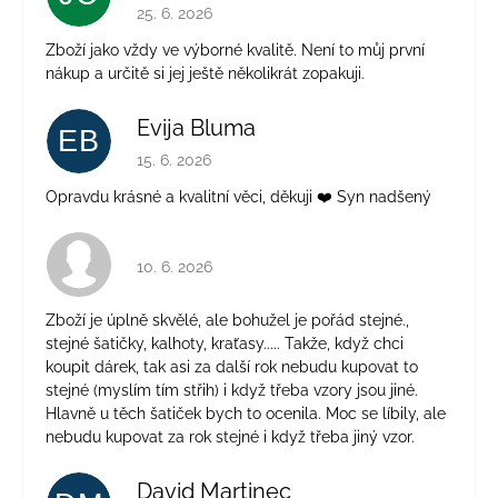
Hodnocení obchodu je 5 z 5 hvězdiček.
25. 6. 2026
Zboží jako vždy ve výborné kvalitě. Není to můj první
nákup a určitě si jej ještě několikrát zopakuji.
Evija Bluma
EB
Hodnocení obchodu je 5 z 5 hvězdiček.
15. 6. 2026
Opravdu krásné a kvalitní věci, děkuji ❤️ Syn nadšený
Hodnocení obchodu je 4 z 5 hvězdiček.
10. 6. 2026
Zboží je úplně skvělé, ale bohužel je pořád stejné.,
stejné šatičky, kalhoty, kraťasy..... Takže, když chci
koupit dárek, tak asi za další rok nebudu kupovat to
stejné (myslím tím střih) i když třeba vzory jsou jiné.
Hlavně u těch šatiček bych to ocenila. Moc se líbily, ale
nebudu kupovat za rok stejné i když třeba jiný vzor.
David Martinec