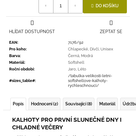
Měrná
DO KOŠÍKU
cena:
HLÍDAT DOSTUPNOST
ZEPTAT SE
EAN
:
7176/92
Pro koho
:
Chlapecké
,
Dívčí
,
Unisex
Barva
:
Černá
,
Modrá
Materiál
:
Softshell
Roční období
:
Jaro
,
Léto
/tabulka-velikosti-letni-
#sizes_table#
:
softshellove-kalhoty-
rychleschnouci/
Popis
Hodnocení (2)
Související (8)
Materiál
Údržb
KALHOTY
PRO PRVNÍ SLUNEČNÉ DNY I
CHLADNÉ VEČERY