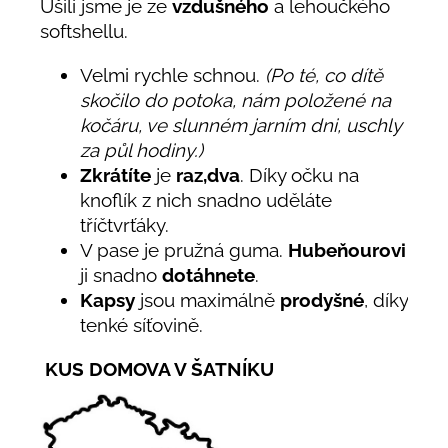
Ušili jsme je ze
vzdušného
a lehoučkého
softshellu.
Velmi rychle schnou.
(Po té, co dítě
skočilo do potoka, nám položené na
kočáru, ve slunném jarním dni, uschly
za půl hodiny.)
Zkrátíte
je
raz,dva
. Díky očku na
knoflík z nich snadno uděláte
tříčtvrťáky.
V pase je pružná guma.
Hubeňourovi
ji snadno
dotáhnete
.
Kapsy
jsou maximálně
prodyšné
, díky
tenké síťovině.
KUS DOMOVA V ŠATNÍKU