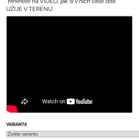
Mrkněte na VIDEO, jak si v nich vaše dítě
UŽIJE V TERÉNU.
VARIANTA