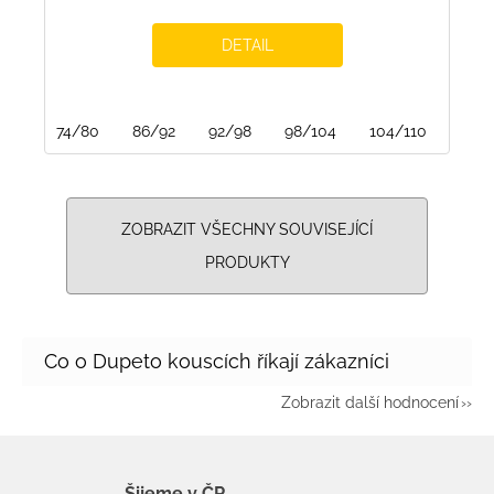
DETAIL
74/80
86/92
92/98
98/104
104/110
110/
ZOBRAZIT VŠECHNY SOUVISEJÍCÍ
PRODUKTY
Zobrazit další hodnocení
Šijeme v ČR