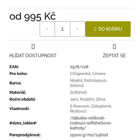
od
995 Kč
Měrná
DO KOŠÍKU
cena:
HLÍDAT DOSTUPNOST
ZEPTAT SE
EAN
:
2978/128
Pro koho
:
Chlapecké
,
Unisex
Modrá
,
Petrolejová
,
Barva
:
Zelená
Materiál
:
Softshell
Roční období
:
Jaro
,
Podzim
,
Zima
S fleecem
,
Zateplené
,
Vlastnosti
:
Rostoucí
/tabulka-velikosti-
#sizes_table#
:
rostouci-softshellove-
kalhoty/
Paroprodyšnost
:
15000 g/m2/24hod