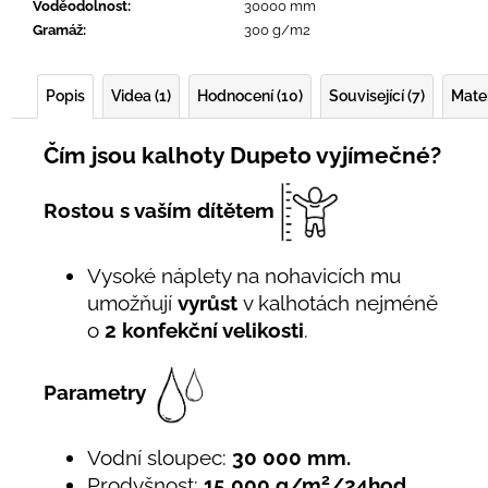
Voděodolnost
:
30000 mm
Gramáž
:
300 g/m2
Popis
Videa (1)
Hodnocení (10)
Související (7)
Mater
Čím jsou kalhoty Dupeto vyjímečné?
Rostou s vaším dítětem
Vysoké náplety na nohavicích mu
umožňují
vyrůst
v kalhotách nejméně
o
2 konfekční velikosti
.
Parametry
Vodní sloupec:
30 000 mm.
2
Prodyšnost:
15 000 g/m
/24hod.