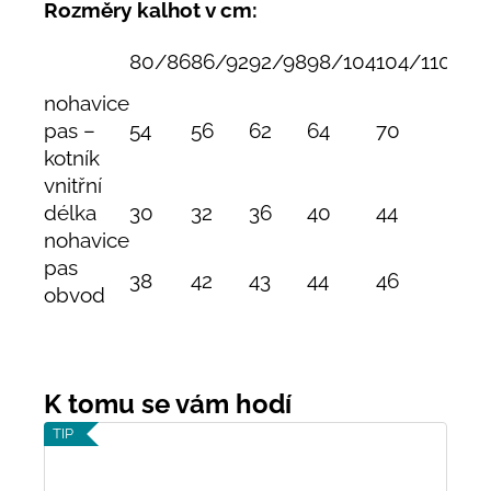
Rozměry kalhot v cm:
80/86
86/92
92/98
98/104
104/110
110
nohavice
pas –
54
56
62
64
70
74
kotník
vnitřní
délka
30
32
36
40
44
47
nohavice
pas
38
42
43
44
46
48
obvod
TIP