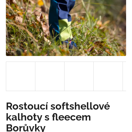
a
j
í
t
?
HLEDAT
D
o
Rostoucí softshellové
p
o
kalhoty s fleecem
r
Borůvky
u