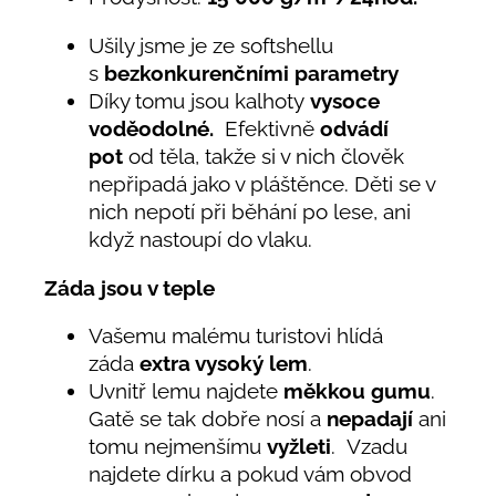
Ušily jsme je ze softshellu
s
bezkonkurenčními parametry
Díky tomu jsou kalhoty
vysoce
voděodolné.
Efektivně
odvádí
pot
od těla, takže si v nich člověk
nepřipadá jako v pláštěnce. Děti se v
nich nepotí při běhání po lese, ani
když nastoupí do vlaku.
Záda jsou v teple
Vašemu malému turistovi hlídá
záda
extra vysoký lem
.
Uvnitř lemu najdete
měkkou gumu
.
Gatě se tak dobře nosí a
nepadají
ani
tomu nejmenšímu
vyžleti
. Vzadu
najdete dírku a pokud vám obvod