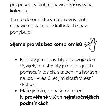
přizpůsobily střih nohavic - záševky na
kolenou.
Těmto dětem, kterým už rovný střih
nohavic nestačí, se v kalhotách snáz
pohybuje.
Šijeme pro vás bez kompromisů
Kalhoty jsme navrhly pro svoje děti.
Vyvíjely a testovaly jsme je s jejich
pomocí. V lesích, skalách, na horách i
na lodi. Přes 6 let jim slouží v lesní
školce.
Máte jistotu, že naše oblečení
je
prověřené
v těch
nejnáročnějších
podmínkách.