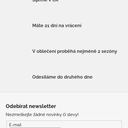
Máte 21 dní na vrácení
V oblečení proběhá nejméně 2 sezóny
Odesíláme do druhého dne
Z
á
Odebírat newsletter
p
Nezmeškejte žádné novinky či slevy!
a
t
E-mail