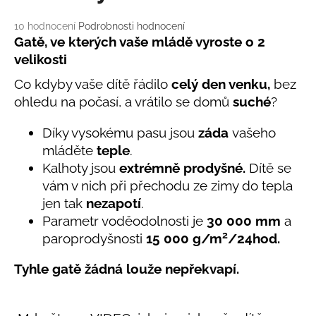
č
u
Průměrné
10 hodnocení
Podrobnosti hodnocení
j
hodnocení
Gatě, ve kterých vaše mládě vyroste o 2
e
produktu
velikosti
m
je
e
5,0
Co kdyby vaše dítě řádilo
celý den venku,
bez
z
ohledu na počasí, a vrátilo se domů
suché
?
5
hvězdiček.
LETNÍ
Díky vysokému pasu jsou
záda
vašeho
RYCHLESCHNOUCÍ
KALHOTY
mláděte
teple
.
TYRKYSOVÉ
Kalhoty jsou
extrémně prodyšné.
Dítě se
KORÁLKY
vám v nich při přechodu ze zimy do tepla
695
Kč
jen tak
nezapotí
.
Parametr voděodolnosti
je
30 000 mm
a
2
paroprodyšnosti
15 000 g/m
/24hod.
Tyhle gatě žádná louže nepřekvapí.