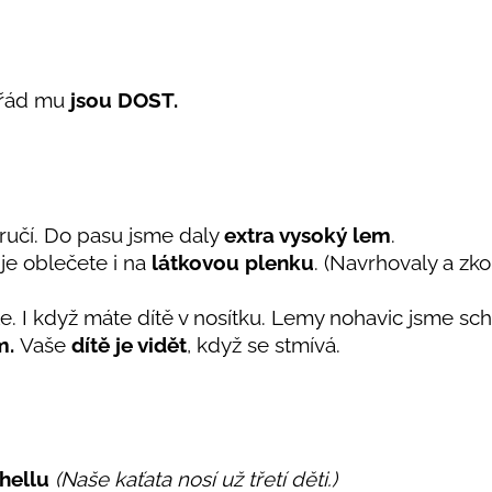
ořád mu
jsou DOST.
áručí. Do pasu jsme daly
extra vysoký lem
.
je oblečete i na
látkovou plenku
. (Navrhovaly a zk
. I když máte dítě v nosítku. Lemy nohavic jsme sch
m.
Vaše
dítě je vidět
, když se stmívá.
hellu
(Naše kaťata nosí už třetí děti.)