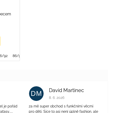
leecem
6/92
86/92/98
David Martinec
DM
je 4 z 5 hvězdiček.
Hodnocení obchodu je 5 z 5 hvězdiček.
8. 6. 2026
el je pořád
za mě super obchod s funkčními věcmi
aťasy.....
pro děti. Sice to asi není úplně fashion, ale