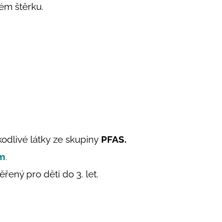
ném štěrku.
odlivé látky ze skupiny
PFAS.
em
.
ěřený pro děti do 3. let.