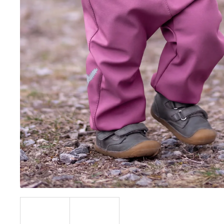
BÍLÝ
395 Kč