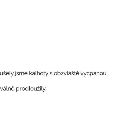
oušely jsme kalhoty s obzvláště vycpanou
válně prodloužily.