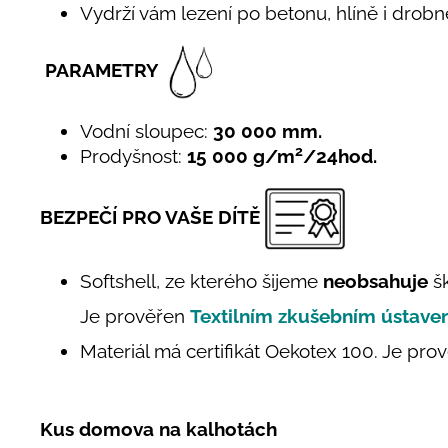
Vydrží vám lezení po betonu, hlíně i drob
PARAMETRY
Vodní sloupec:
30 000 mm.
2
Prodyšnost:
15 000 g/m
/24hod.
BEZPEČÍ PRO VAŠE DÍTĚ
Softshell, ze kterého šijeme
neobsahuje
šk
Je prověřen
Textilním zkušebním ústav
Materiál má certifikát Oekotex 100. Je prov
Kus domova na kalhotách