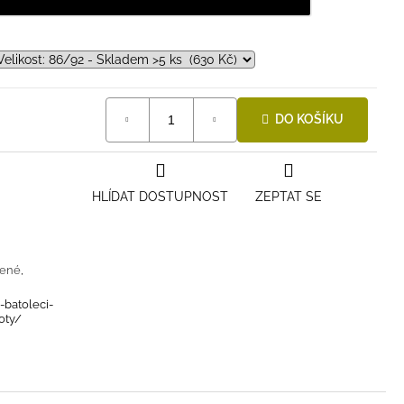
DO KOŠÍKU
HLÍDAT DOSTUPNOST
ZEPTAT SE
lené
,
-batoleci-
oty/