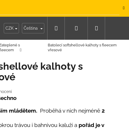
.
Hledat
Přihlášení
Nákupní
y
Moje objednávka
CZK
Čeština
Zateplené s
Batolecí softshellové kalhoty s fleecem
košík
fleecem
vřesové
shellové kalhoty s
ové
nocení
všechno
aším mládětem.
Proběhá v nich nejméně
2
krou trávou i bahnivou kaluží a
pořád je v
IKO NÁMOŘNICKÉ