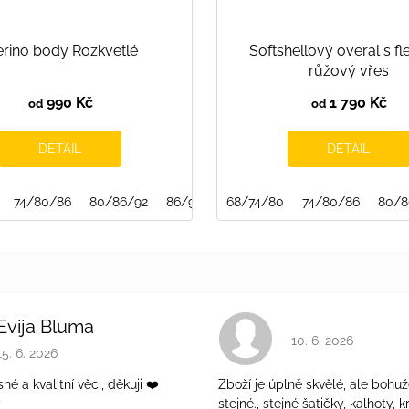
rino body Rozkvetlé
Softshellový overal s f
růžový vřes
990 Kč
1 790 Kč
od
od
DETAIL
DETAIL
74/80/86
80/86/92
86/92/98
68/74/80
74/80/86
80/8
Evija Bluma
Hodnocení obchodu 
10. 6. 2026
Hodnocení obchodu je 5 z 5 hvězdiček.
15. 6. 2026
é a kvalitní věci, děkuji ❤️
Zboží je úplně skvělé, ale bohuž
ý
stejné., stejné šatičky, kalhoty, kr