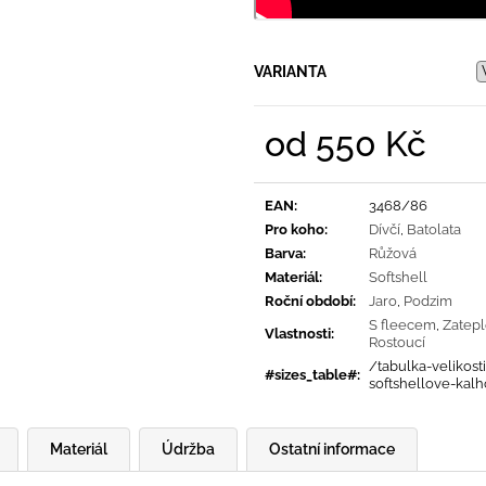
VARIANTA
od
550 Kč
Měrná
cena:
EAN
:
3468/86
Pro koho
:
Dívčí
,
Batolata
Barva
:
Růžová
Materiál
:
Softshell
Roční období
:
Jaro
,
Podzim
S fleecem
,
Zatep
Vlastnosti
:
Rostoucí
/tabulka-velikosti
#sizes_table#
:
softshellove-kalh
Materiál
Údržba
Ostatní informace