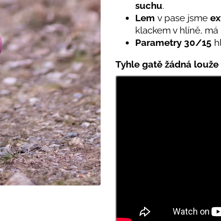
PRUHY MODRÉ
hvězdiček.
suchu
.
395 Kč
435 Kč
Lem
v pase jsme
ex
klackem v hlíně, m
Parametry
30/
15
h
Tyhle gatě žádná louže