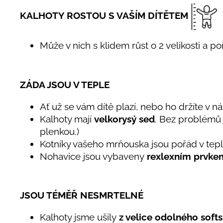
KALHOTY ROSTOU S VAŠÍM DÍTĚTEM
Může v nich s klidem růst o 2 velikosti a p
ZÁDA JSOU V TEPLE
Ať už se vám dítě plazí, nebo ho držíte v n
Kalhoty mají
velkorysý sed
. Bez problémů 
plenkou.)
Kotníky vašeho mrňouska jsou pořád v teple
Nohavice jsou vybaveny
rexlexním prvke
JSOU TÉMĚŘ NESMRTELNÉ
Kalhoty jsme ušily
z velice odolného softs