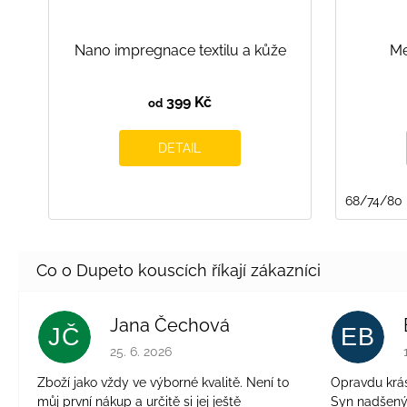
Nano impregnace textilu a kůže
Me
399 Kč
od
DETAIL
68/74/80
Jana Čechová
JČ
EB
Hodnocení obchodu je 5 z 5 hvězdiček.
25. 6. 2026
Zboží jako vždy ve výborné kvalitě. Není to
Opravdu krásn
můj první nákup a určitě si jej ještě
Syn nadšen