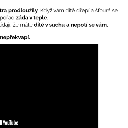
tra prodloužily
. Když vám dítě dřepí a šťourá se
á pořád
záda v teple
.
lídají, že máte
dítě v suchu a nepotí se vám.
 nepřekvapí.