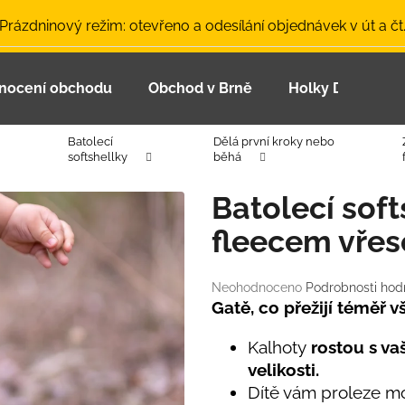
 Prázdninový režim: otevřeno a odesílání objednávek v út a čt
nocení obchodu
Obchod v Brně
Holky Dupeťačk
Co potřebujete najít?
Batolecí
Dělá první kroky nebo
softshellky
běhá
HLEDAT
Batolecí soft
fleecem vřes
Doporučujeme
Průměrné
Neohodnoceno
Podrobnosti hod
hodnocení
Gatě, co přežijí téměř 
produktu
je
Kalhoty
rostou s v
0,0
velikosti.
z
Dítě vám proleze mo
LETNÍ ČEPICE UV 30 SVĚTLE MODRÁ
BAMBUSOVÉ TR
5