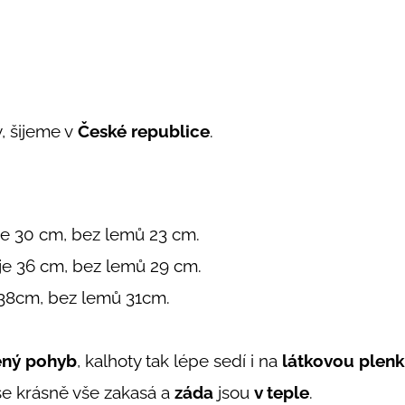
, šijeme v
České republice
.
 je 30 cm, bez lemů 23 cm.
 je 36 cm, bez lemů 29 cm.
ů 38cm, bez lemů 31cm.
ný pohyb
, kalhoty tak lépe sedí i na
látkovou plen
se krásně vše zakasá a
záda
jsou
v teple
.