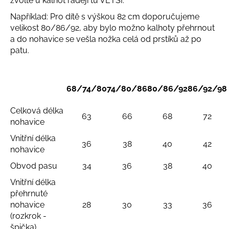
zvolte u kalhot raději tu VĚTŠÍ.
a
Například: Pro dítě s výškou 82 cm doporučujeme
j
velikost 80/86/92, aby bylo možno kalhoty přehrnout
í
a do nohavice se vešla nožka celá od prstíků až po
t
patu.
?
68/74/80
74/80/86
80/86/92
86/92/98
Celková délka
63
66
68
72
HLEDAT
nohavice
Vnitřní délka
36
38
40
42
nohavice
D
Obvod pasu
34
36
38
40
o
Vnitřní délka
p
přehrnuté
o
nohavice
28
30
33
36
r
(rozkrok -
u
špička)