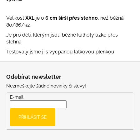
č
u
j
Velikost
XXL
je o
6 cm širší přes stehno
, než běžná
e
80/86/92.
m
e
Je pro děti, kterým jsou běžné kalhoty úzké přes
stehna.
Testovaly jsme ji s vycpanou látkovou plenkou.
LETNÍ
KLOBOUČEK
Z
S
OUŠKY
á
UV
Odebírat newsletter
p
30
BÍLÝ
Nezmeškejte žádné novinky či slevy!
a
395
t
E-mail
Kč
í
PŘIHLÁSIT SE