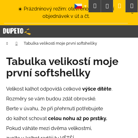
K
Přejít
Hledat
Nákup
M
Přihlášení
☀️ Prázdninový režim: otevřeno a odesílání
na
o
obsah
Zpět
Zpět
objednávek v út a čt.
košík
š
í
C
k
o
Domů
Tabulka velikostí moje první softshellky
p
o
Tabulka velikostí moje
t
první softshellky
ř
e
b
Velikost kalhot odpovídá celkové
výšce dítěte
.
u
Rozměry se vám budou zdát obrovské.
j
Berte v úvahu, že při přehrnutí potřebujete
e
do kalhot schovat
celou nohu až po prstíky.
t
e
Pokud váháte mezi dvěma velikostmi,
n