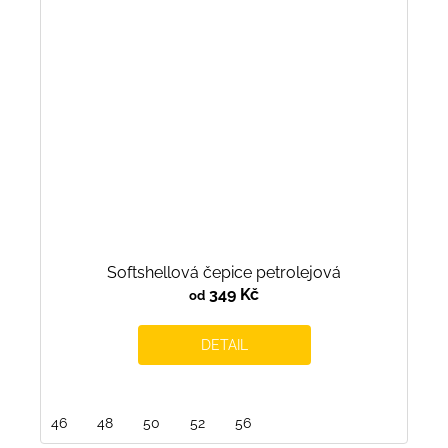
Softshellová čepice petrolejová
349 Kč
od
DETAIL
46
48
50
52
56