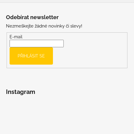
Z
á
Odebírat newsletter
p
Nezmeškejte žádné novinky či slevy!
a
t
E-mail
í
PŘIHLÁSIT SE
Instagram