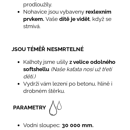
prodloužily.
Nohavice jsou vybaveny
rexlexním
prvkem.
Vaše
dítě je vidět
, když se
stmívá.
JSOU TÉMĚŘ NESMRTELNÉ
Kalhoty jsme ušily
z velice odolného
softshellu
(Naše kaťata nosí už třetí
děti.)
Vydrží vám lezení po betonu, hlíně i
drobném štěrku.
PARAMETRY
Vodní sloupec:
30 000 mm.