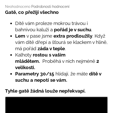
č
u
Průměrné
Neohodnoceno
Podrobnosti hodnocení
j
hodnocení
Gatě, co přežijí všechno
produktu
e
je
m
Dítě vám proleze mokrou trávou i
0,0
e
bahnivou kaluží a
pořád je v suchu
.
z
Lem
v pase jsme
extra prodloužily
. Když
5
hvězdiček.
vám dítě dřepí a šťourá se klackem v hlíně,
BAMBUSOVÉ
TRIKO
má pořád
záda v teple
.
NÁMOŘNICKÉ
Kalhoty
rostou s vaším
PRUHY
MODRÉ
mládětem.
Proběhá v nich nejméně
2
velikosti.
435
Kč
Parametry
30/
15
hlídají, že máte
dítě v
suchu a nepotí se vám.
Tyhle gatě žádná louže nepřekvapí.