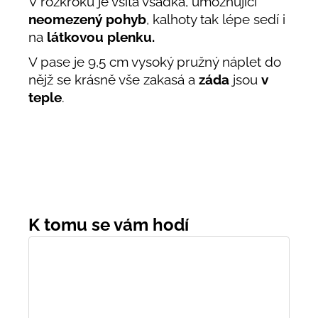
V rozkroku je všita vsadka, umožňující
neomezený pohyb
, kalhoty tak lépe sedí i
na
látkovou plenku.
V pase je 9,5 cm vysoký pružný náplet do
nějž se krásně vše zakasá a
záda
jsou
v
teple
.