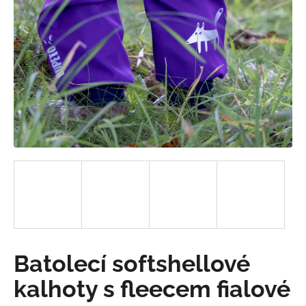
a
j
í
t
?
HLEDAT
D
o
p
Batolecí softshellové
o
r
kalhoty s fleecem fialové
u