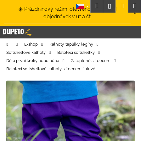
K
Přejít
Hledat
Nákup
M
Přihlášení
☀️ Prázdninový režim: otevřeno a odesílání
na
o
obsah
Zpět
Zpět
objednávek v út a čt.
košík
š
í
C
k
o
Domů
E-shop
Kalhoty, tepláky, legíny
p
Softshellové kalhoty
Batolecí softshellky
o
Dělá první kroky nebo běhá
Zateplené s fleecem
t
Batolecí softshellové kalhoty s fleecem fialové
ř
e
b
u
j
e
t
e
n