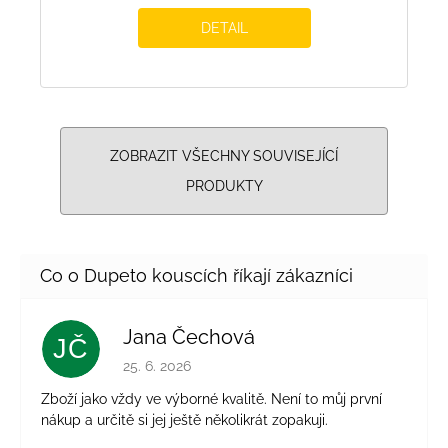
DETAIL
ZOBRAZIT VŠECHNY SOUVISEJÍCÍ
PRODUKTY
Jana Čechová
JČ
Hodnocení obchodu je 5 z 5 hvězdiček.
25. 6. 2026
Zboží jako vždy ve výborné kvalitě. Není to můj první
nákup a určitě si jej ještě několikrát zopakuji.