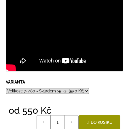
VARIANTA
od
550 Kč
Měrná
DO KOŠÍKU
cena: