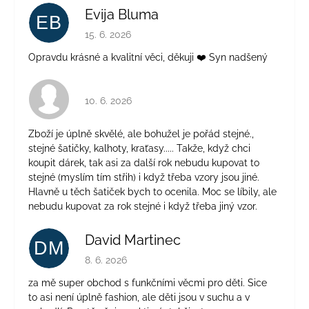
Evija Bluma
EB
Hodnocení obchodu je 5 z 5 hvězdiček.
15. 6. 2026
Opravdu krásné a kvalitní věci, děkuji ❤️ Syn nadšený
Hodnocení obchodu je 4 z 5 hvězdiček.
10. 6. 2026
Zboží je úplně skvělé, ale bohužel je pořád stejné.,
stejné šatičky, kalhoty, kraťasy..... Takže, když chci
koupit dárek, tak asi za další rok nebudu kupovat to
stejné (myslím tím střih) i když třeba vzory jsou jiné.
Hlavně u těch šatiček bych to ocenila. Moc se líbily, ale
nebudu kupovat za rok stejné i když třeba jiný vzor.
David Martinec
DM
Hodnocení obchodu je 5 z 5 hvězdiček.
8. 6. 2026
za mě super obchod s funkčními věcmi pro děti. Sice
to asi není úplně fashion, ale děti jsou v suchu a v