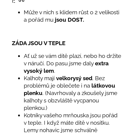
Může v nich s klidem růst o 2 velikosti
a pořád mu
jsou DOST.
ZÁDA JSOU V TEPLE
Ať už se vám dítě plazí, nebo ho držíte
v náručí. Do pasu jsme daly
extra
vysoký lem
.
Kalhoty mají
velkorysý sed
. Bez
problémů je oblečete i na
látkovou
plenku
. (Navrhovaly a zkoušely jsme
kalhoty s obzvláště vycpanou
plenkou.)
Kotníky vašeho mrňouska jsou pořád
v teple. I když máte dítě v nosítku.
Lemy nohavic jsme schválně