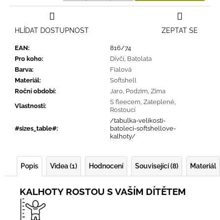
HLÍDAT DOSTUPNOST
ZEPTAT SE
EAN
:
816/74
Pro koho
:
Dívčí
,
Batolata
Barva
:
Fialová
Materiál
:
Softshell
Roční období
:
Jaro
,
Podzim
,
Zima
S fleecem
,
Zateplené
,
Vlastnosti
:
Rostoucí
/tabulka-velikosti-
#sizes_table#
:
batoleci-softshellove-
kalhoty/
Popis
Videa (1)
Hodnocení
Související (8)
Materiál
KALHOTY ROSTOU S VAŠÍM DÍTĚTEM