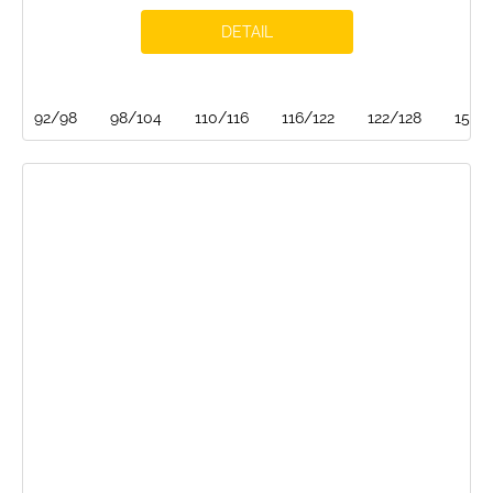
DETAIL
92/98
98/104
110/116
116/122
122/128
152/