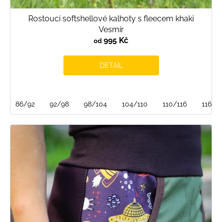
Rostoucí softshellové kalhoty s fleecem khaki
Vesmír
995 Kč
od
DETAIL
86/92
92/98
98/104
104/110
110/116
116/1