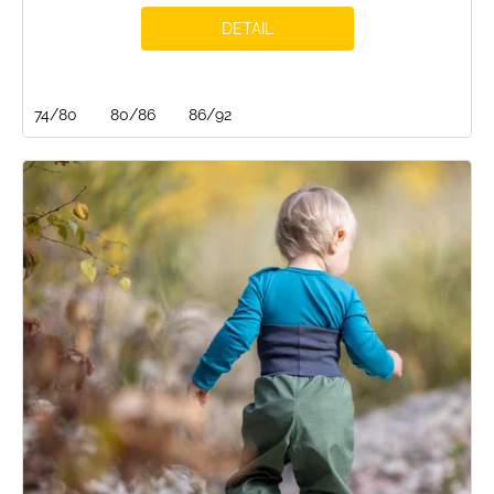
DETAIL
74/80
80/86
86/92