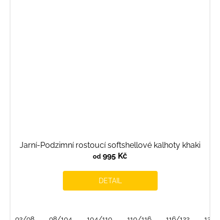
Jarní-Podzimní rostoucí softshellové kalhoty khaki
995 Kč
od
DETAIL
92/98
98/104
104/110
110/116
116/122
122/