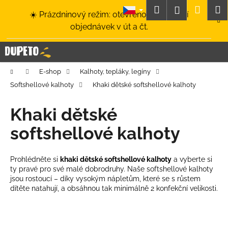
K
Přejít
Hledat
Nákup
M
Přihlášení
☀️ Prázdninový režim: otevřeno a odesílání
na
o
obsah
Zpět
Zpět
objednávek v út a čt.
košík
š
í
C
k
o
Domů
E-shop
Kalhoty, tepláky, legíny
p
Softshellové kalhoty
Khaki dětské softshellové kalhoty
o
t
Khaki dětské
ř
softshellové kalhoty
e
b
u
Prohlédněte si
khaki dětské softshellové kalhoty
a vyberte si
ty pravé pro své malé dobrodruhy. Naše softshellové kalhoty
j
jsou rostoucí – díky vysokým nápletům, které se s růstem
e
dítěte natahují, a obsáhnou tak minimálně 2 konfekční velikosti.
t
e
n