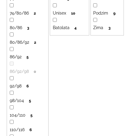
č
d
u
74/80/86
Unisex
Podzim
u
j
2
10
9
e
k
m
80/86
Batolata
Zima
3
4
3
t
e
ů
80/86/92
2
LETNÍ
86/92
KLOBOUČEK
5
S
OUŠKY
86/92/98
0
UV
30
BÍLÝ
92/98
6
395
Kč
98/104
5
104/110
5
110/116
6