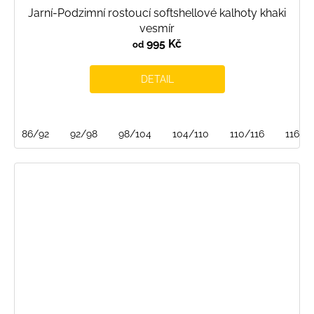
Jarní-Podzimní rostoucí softshellové kalhoty khaki
vesmír
995 Kč
od
DETAIL
86/92
92/98
98/104
104/110
110/116
116/1