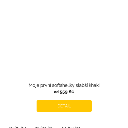
Moje první softshellky slabší khaki
559 Kč
od
DETAIL