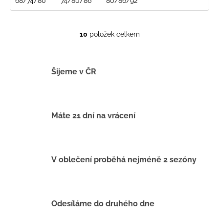
68/74/80
74/80/86
80/86/92
10
položek celkem
O
v
l
á
Šijeme v ČR
d
a
c
í
Máte 21 dní na vrácení
p
r
v
k
V oblečení proběhá nejméně 2 sezóny
y
v
ý
p
Odesíláme do druhého dne
i