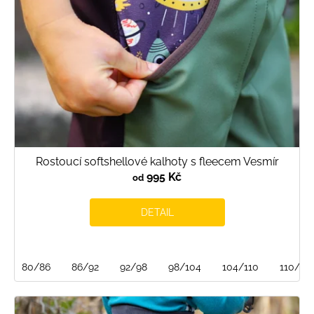
Rostoucí softshellové kalhoty s fleecem Vesmír
995 Kč
od
DETAIL
80/86
86/92
92/98
98/104
104/110
110/116