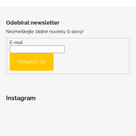
s
u
Z
á
Odebírat newsletter
p
Nezmeškejte žádné novinky či slevy!
a
t
E-mail
í
PŘIHLÁSIT SE
Instagram