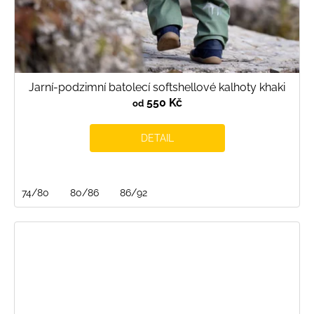
Jarní-podzimní batolecí softshellové kalhoty khaki
550 Kč
od
DETAIL
74/80
80/86
86/92