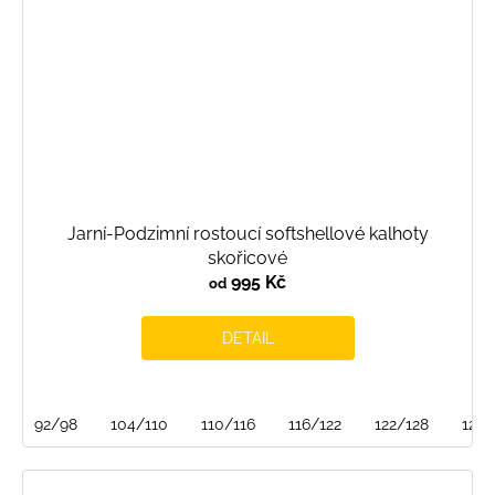
Jarní-Podzimní rostoucí softshellové kalhoty
skořicové
995 Kč
od
DETAIL
92/98
104/110
110/116
116/122
122/128
128/