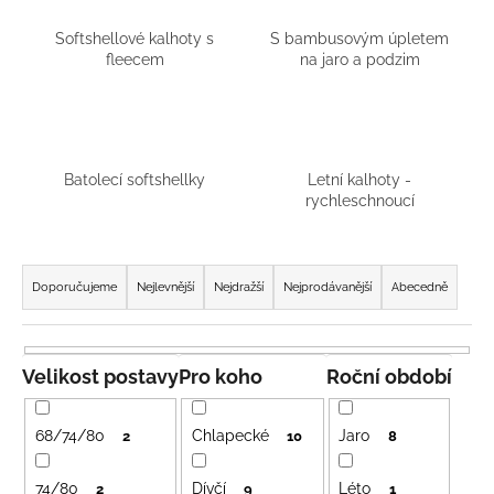
a
Softshellové kalhoty s
S bambusovým úpletem
j
fleecem
na jaro a podzim
í
t
?
Batolecí softshellky
Letní kalhoty -
rychleschnoucí
Ř
HLEDAT
a
Doporučujeme
Nejlevnější
Nejdražší
Nejprodávanější
Abecedně
z
e
D
n
o
Velikost postavy
Pro koho
Roční období
p
í
o
p
68/74/80
Chlapecké
Jaro
2
10
8
r
r
u
o
74/80
Dívčí
Léto
2
9
1