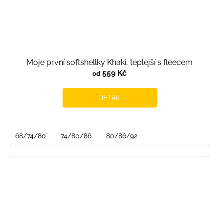
Moje první softshellky Khaki, teplejší s fleecem
559 Kč
od
DETAIL
68/74/80
74/80/86
80/86/92