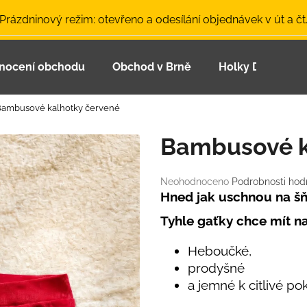
 Prázdninový režim: otevřeno a odesílání objednávek v út a čt
nocení obchodu
Obchod v Brně
Holky Dupeťačk
Co potřebujete najít?
ambusové kalhotky červené
HLEDAT
Bambusové k
Průměrné
Neohodnoceno
Podrobnosti hod
Doporučujeme
hodnocení
Hned jak uschnou na šň
produktu
Tyhle gaťky chce mít n
je
0,0
z
Heboučké,
5
prodyšné
hvězdiček.
a jemné k citlivé po
LETNÍ ČEPICE UV 30 SVĚTLE MODRÁ
BAMBUSOVÉ TR