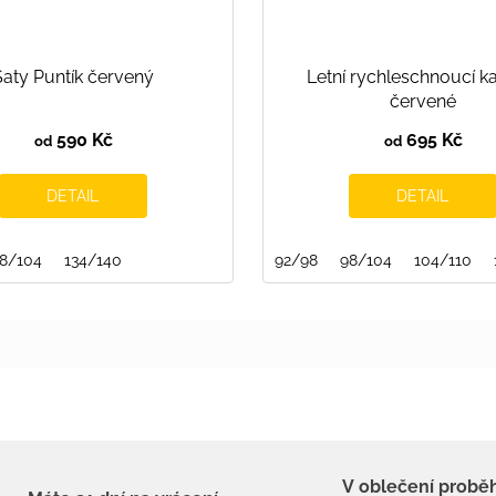
Šaty Puntík červený
Letní rychleschnoucí k
červené
590 Kč
695 Kč
od
od
DETAIL
DETAIL
8/104
122/128
134/140
128/134
134/140
140/146
92/98
146/152
98/104
152/158
104/110
V oblečení probě