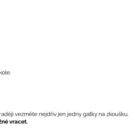
 kole.
, raději vezměte nejdřív jen jedny gaťky na zkoušku.
né vracet.