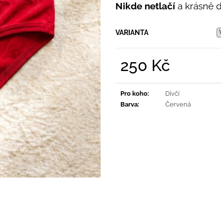
PRUHY MODRÉ
Nikde netlačí
a krásně dr
395 Kč
435 Kč
VARIANTA
250 Kč
Měrná
cena:
Pro koho
:
Dívčí
Barva
:
Červená