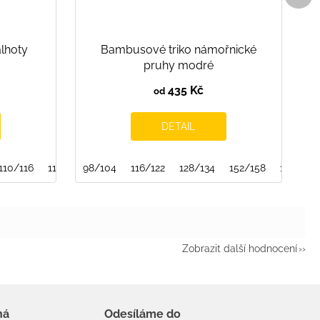
alhoty
Bambusové triko námořnické
pruhy modré
435 Kč
od
DETAIL
110/116
116/122
98/104
158/164
116/122
128/134
152/158
158/164
Zobrazit další hodnocení
há
Odesíláme do