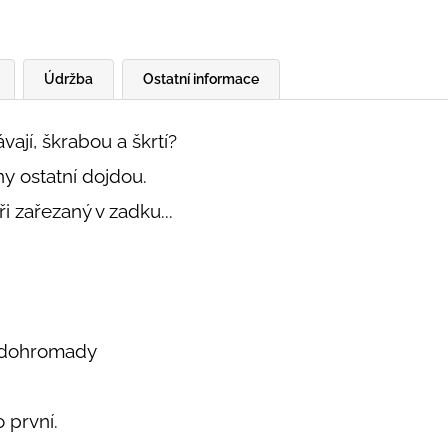
Údržba
Ostatní informace
vají, škrabou a škrtí?
ny ostatní dojdou.
 zařezaný v zadku...
y dohromady
o první.