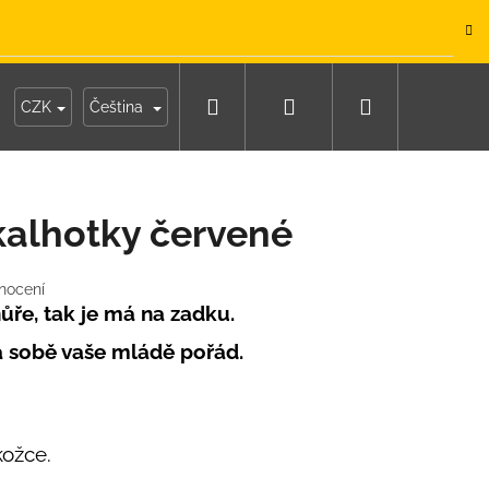
.
Hledat
Přihlášení
Nákupní
y
Moje objednávka
CZK
Čeština
košík
alhotky červené
nocení
ůře, tak je má na zadku.
a sobě vaše mládě pořád.
kožce.
IKO NÁMOŘNICKÉ