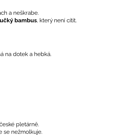
ách a neškrabe.
učký bambus
, který není cítit.
á na dotek a hebká.
 české pletárně.
e se nežmolkuje.