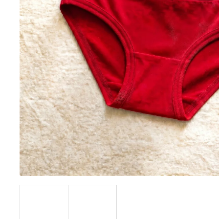
BÍLÝ
395 Kč