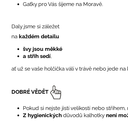
Gaťky pro Vás šijeme na Moravě.
Daly jsme si záležet
na
každém detailu
švy jsou měkké
a střih sedí
,
ať už se vaše holčička válí v trávě nebo jede na
DOBRÉ VĚDĚT
Pokud si nejste jistí velikostí nebo střihem
Z hygienických
důvodů kalhotky
není mož