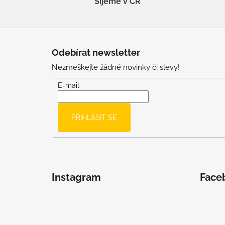
Šijeme v ČR
Z
á
Odebírat newsletter
p
Nezmeškejte žádné novinky či slevy!
a
t
E-mail
í
PŘIHLÁSIT SE
Instagram
Face