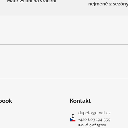
Máte 21 dní na vrácení
nejméně 2 sezón
book
Kontakt
dupeto
@
email.cz
+420 603 194 559
(Po-Pá 9 až 15:00)