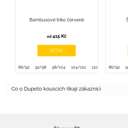
Bambusové triko červené
415 Kč
od
DETAIL
86/92
92/98
98/104
104/110
110/116
86/92
116/122
9