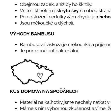
Obejmou zadek, aniž by ho škrtily.
Vnitřní klínek má
skryté švy
na obou stran
Po odstřižení cedulky vám zbyde jen
hebo
Jsou měkoučké a dýchají.
VÝHODY BAMBUSU
Bambusová viskoza je měkounká a příjemn
Je přirozeně antibakteriální.
KUS DOMOVA NA SPOĎÁRECH
Materiál na kalhotky jsme nechaly natkat v
Máme s ním výbornou zkušenost a víme, ž