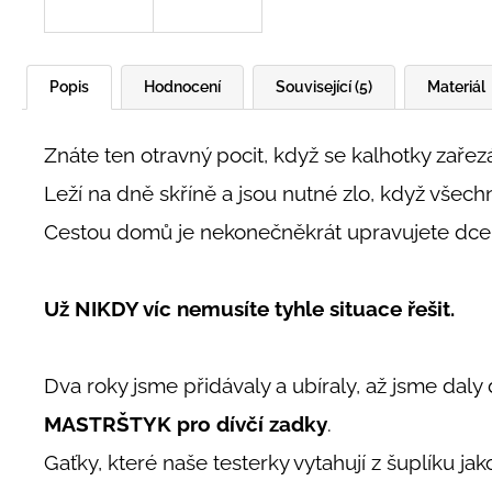
Popis
Hodnocení
Související (5)
Materiál
Znáte ten otravný pocit, když se kalhotky zařezá
Leží na dně skříně a jsou nutné zlo, když všech
Cestou domů je nekonečněkrát upravujete dceři
Už NIKDY víc nemusíte tyhle situace řešit.
Dva roky jsme přidávaly a ubíraly, až jsme dal
MASTRŠTYK pro dívčí zadky
.
Gaťky, které naše testerky vytahují z šuplíku jak