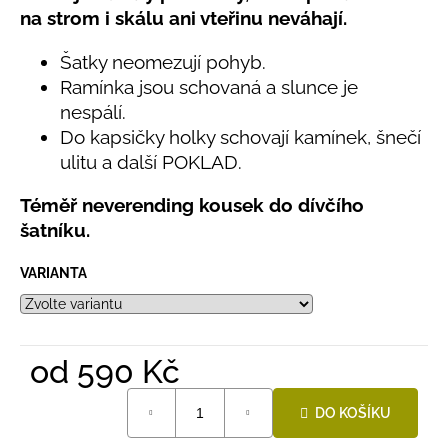
č
z
na strom i skálu ani vteřinu neváhají.
u
5
hvězdiček.
j
Šatky neomezují pohyb.
e
Ramínka jsou schovaná a slunce je
m
nespálí.
e
Do kapsičky holky schovají kamínek, šnečí
ulitu a další POKLAD.
LETNÍ
RYCHLESCHNOUCÍ
Téměř neverending kousek do dívčího
KALHOTY
ŽLUTÉ
šatníku.
695
Kč
VARIANTA
od
590 Kč
Měrná
DO KOŠÍKU
cena: