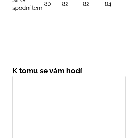
Šířka
80
82
82
84
spodní lem