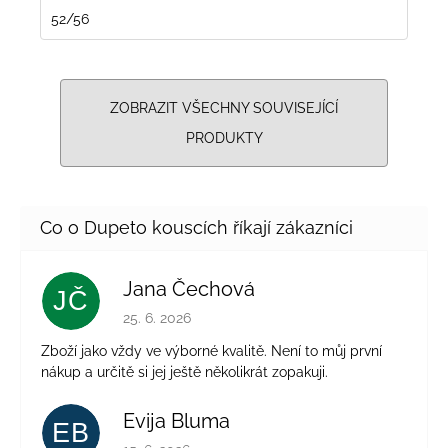
52/56
ZOBRAZIT VŠECHNY SOUVISEJÍCÍ
PRODUKTY
Jana Čechová
JČ
Hodnocení obchodu je 5 z 5 hvězdiček.
25. 6. 2026
Zboží jako vždy ve výborné kvalitě. Není to můj první
nákup a určitě si jej ještě několikrát zopakuji.
Evija Bluma
EB
Hodnocení obchodu je 5 z 5 hvězdiček.