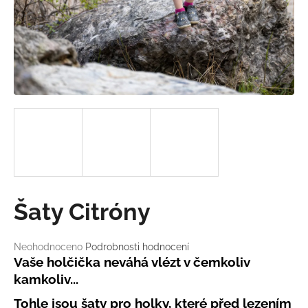
a
j
í
t
?
HLEDAT
Šaty Citróny
D
o
Průměrné
Neohodnoceno
Podrobnosti hodnocení
p
hodnocení
Vaše holčička neváhá vlézt v čemkoliv
o
produktu
kamkoliv...
r
je
u
0,0
Tohle jsou šaty pro holky, které před lezením