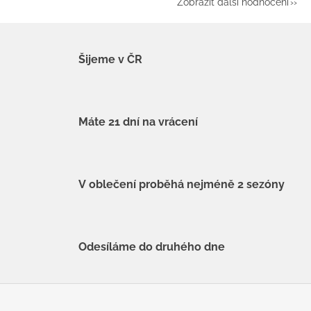
Zobrazit další hodnocení
Šijeme v ČR
Máte 21 dní na vrácení
V oblečení proběhá nejméně 2 sezóny
Odesíláme do druhého dne
Z
á