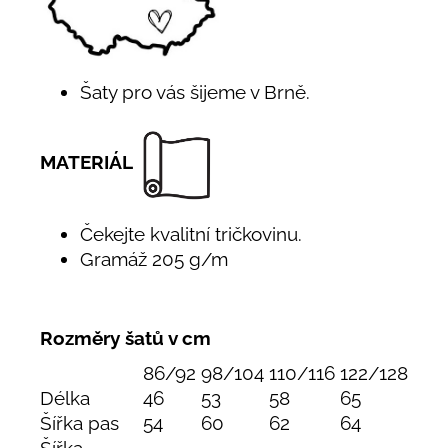
Šaty pro vás šijeme v Brně.
MATERIÁL
Čekejte kvalitní tričkovinu.
Gramáž 205 g/m
Rozměry šatů v cm
86/92
98/104
110/116
122/128
Délka
46
53
58
65
Šířka pas
54
60
62
64