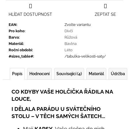
HLÍDAT DOSTUPNOST
ZEPTAT SE
EAN
:
Zvolte variantu
Pro koho
:
Dívčí
Barva
:
Růžová
Materiál
:
Bavlna
Roční období
:
Léto
#sizes_table#
:
/tabulka-velikosti-saty/
Popis
Hodnocení
Související (4)
Materiál
Údržba
CO KDYBY VAŠE HOLČIČKA ŘÁDILA NA
LOUCE,
I DĚLALA PARÁDU U SVÁTEČNÍHO
STOLU – V TĚCH SAMÝCH ŠATECH...
Mají
KAPSY
. Vaše slečna do nich