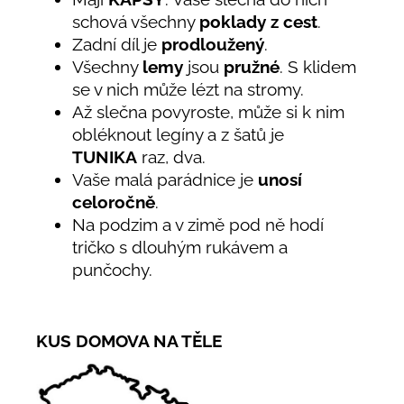
schová všechny
poklady z cest
.
Zadní díl je
prodloužený
.
Všechny
lemy
jsou
pružné
. S klidem
se v nich může lézt na stromy.
Až slečna povyroste, může si k nim
obléknout legíny a z šatů je
TUNIKA
raz, dva.
Vaše malá parádnice je
unosí
celoročně
.
Na podzim a v zimě pod ně hodí
tričko s dlouhým rukávem a
punčochy.
KUS DOMOVA NA TĚLE