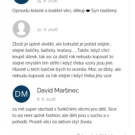
15. 6. 2026
Opravdu krásné a kvalitní věci, děkuji ❤️ Syn nadšený
Hodnocení obchodu je 4 z 5 hvězdiček.
10. 6. 2026
Zboží je úplně skvělé, ale bohužel je pořád stejné.,
stejné šatičky, kalhoty, kraťasy..... Takže, když chci
koupit dárek, tak asi za další rok nebudu kupovat to
stejné (myslím tím střih) i když třeba vzory jsou jiné.
Hlavně u těch šatiček bych to ocenila. Moc se líbily, ale
nebudu kupovat za rok stejné i když třeba jiný vzor.
David Martinec
DM
Hodnocení obchodu je 5 z 5 hvězdiček.
8. 6. 2026
za mě super obchod s funkčními věcmi pro děti. Sice
to asi není úplně fashion, ale děti jsou v suchu a v
pohodlí. Prostě věci na aktivní styl života.