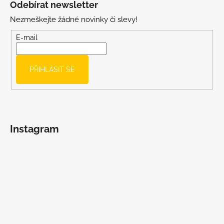
Odebírat newsletter
p
Nezmeškejte žádné novinky či slevy!
a
t
E-mail
í
PŘIHLÁSIT SE
Instagram