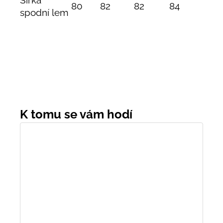
Šířka
80
82
82
84
spodní lem