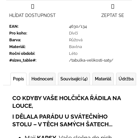
HLÍDAT DOSTUPNOST
ZEPTAT SE
EAN
:
4630/134
Pro koho
:
Dívčí
Barva
:
Růžová
Materiál
:
Bavlna
Roční období
:
Léto
#sizes_table#
:
/tabulka-velikosti-saty/
Popis
Hodnocení
Související (4)
Materiál
Údržba
CO KDYBY VAŠE HOLČIČKA ŘÁDILA NA
LOUCE,
I DĚLALA PARÁDU U SVÁTEČNÍHO
STOLU – V TĚCH SAMÝCH ŠATECH...
Mají
KAPSY
. Vaše slečna do nich