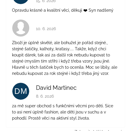
15. 6. 2026
Opravdu krásné a kvalitní věci, děkuji ❤️ Syn nadšený
Hodnocení obchodu je 4 z 5 hvězdiček.
10. 6. 2026
Zboží je úplně skvělé, ale bohužel je pořád stejné.,
stejné šatičky, kalhoty, kraťasy..... Takže, když chci
koupit dárek, tak asi za další rok nebudu kupovat to
stejné (myslím tím střih) i když třeba vzory jsou jiné.
Hlavně u těch šatiček bych to ocenila. Moc se líbily, ale
nebudu kupovat za rok stejné i když třeba jiný vzor.
David Martinec
DM
Hodnocení obchodu je 5 z 5 hvězdiček.
8. 6. 2026
za mě super obchod s funkčními věcmi pro děti. Sice
to asi není úplně fashion, ale děti jsou v suchu a v
pohodlí. Prostě věci na aktivní styl života.