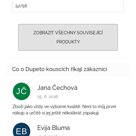
52/56
ZOBRAZIT VŠECHNY SOUVISEJÍCÍ
PRODUKTY
Jana Čechová
JČ
Hodnocení obchodu je 5 z 5 hvězdiček.
25. 6. 2026
Zboží jako vždy ve výborné kvalitě. Není to můj první
nákup a určitě si jej ještě několikrát zopakuji.
Evija Bluma
EB
Hodnocení obchodu je 5 z 5 hvězdiček.