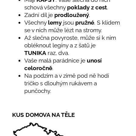
schová všechny
poklady z cest
.
Zadní díl je
prodloužený
.
Všechny
lemy
jsou
pružné
. S klidem
se v nich může lézt na stromy.
Až slečna povyroste, může si k nim
obléknout legíny a z šatů je
TUNIKA
raz, dva.
Vaše malá parádnice je
unosí
celoročně
.
Na podzim a v zimě pod ně hodí
tričko s dlouhým rukávem a
punčochy.
KUS DOMOVA NA TĚLE