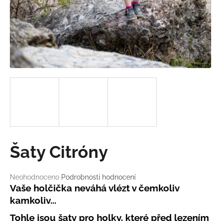
a
j
í
t
?
HLEDAT
Šaty Citróny
D
o
Průměrné
Neohodnoceno
Podrobnosti hodnocení
p
hodnocení
Vaše holčička neváhá vlézt v čemkoliv
o
produktu
kamkoliv...
r
je
u
0,0
Tohle jsou šaty pro holky, které před lezením