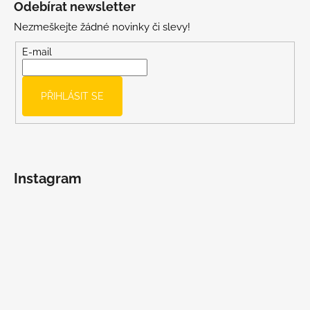
Odebírat newsletter
p
Nezmeškejte žádné novinky či slevy!
a
t
E-mail
í
PŘIHLÁSIT SE
Instagram