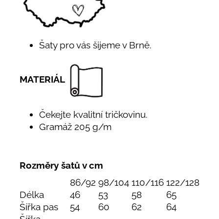
Šaty pro vás šijeme v Brně.
MATERIÁL
Čekejte kvalitní tričkovinu.
Gramáž 205 g/m
Rozměry šatů v cm
86/92
98/104
110/116
122/128
Délka
46
53
58
65
Šířka pas
54
60
62
64