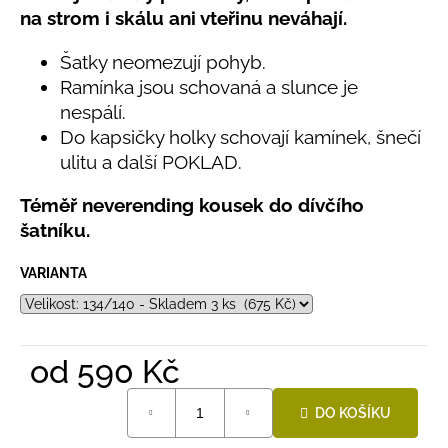
č
z
na strom i skálu ani vteřinu neváhají.
u
5
hvězdiček.
j
Šatky neomezují pohyb.
e
Ramínka jsou schovaná a slunce je
m
nespálí.
e
Do kapsičky holky schovají kamínek, šnečí
ulitu a další POKLAD.
BAMBUSOVÉ
TRIKO
Téměř neverending kousek do dívčího
NÁMOŘNICKÉ
PRUHY
šatníku.
MODRÉ
435
VARIANTA
Kč
od
590 Kč
Měrná
DO KOŠÍKU
cena: