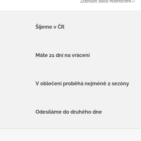
Zobrazit další hodnocení
Šijeme v ČR
Máte 21 dní na vrácení
V oblečení proběhá nejméně 2 sezóny
Odesíláme do druhého dne
Z
á