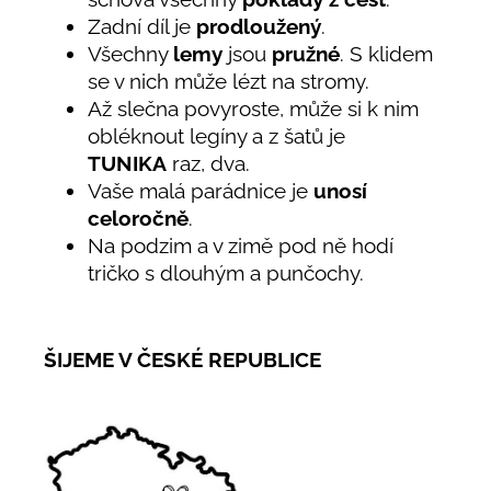
Zadní díl je
prodloužený
.
Všechny
lemy
jsou
pružné
. S klidem
se v nich může lézt na stromy.
Až slečna povyroste, může si k nim
obléknout legíny a z šatů je
TUNIKA
raz, dva.
Vaše malá parádnice je
unosí
celoročně
.
Na podzim a v zimě pod ně hodí
tričko s dlouhým a punčochy.
ŠIJEME V ČESKÉ REPUBLICE