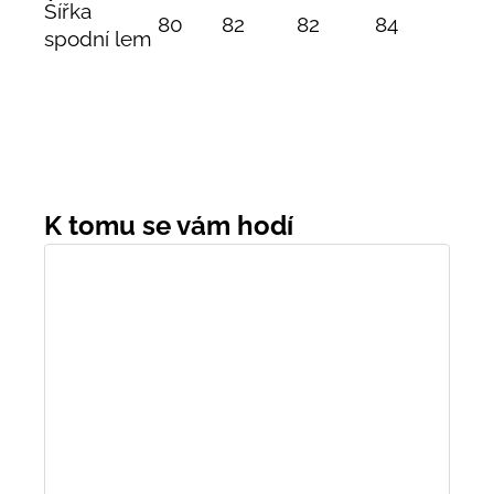
Šířka
80
82
82
84
spodní lem