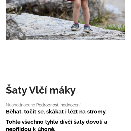
a
j
í
t
?
HLEDAT
Šaty Vlčí máky
D
o
Průměrné
Neohodnoceno
Podrobnosti hodnocení
p
hodnocení
Běhat, točit se, skákat i lézt na stromy.
o
produktu
r
Tohle všechno tyhle dívčí šaty dovolí a
je
u
0,0
nepřijdou k úhoně.