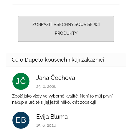
ZOBRAZIT VŠECHNY SOUVISEJÍCÍ
PRODUKTY
Jana Čechová
JČ
Hodnocení obchodu je 5 z 5 hvězdiček.
25. 6. 2026
Zboží jako vždy ve výborné kvalitě. Není to můj první
nákup a určitě si jej ještě několikrát zopakuji.
Evija Bluma
EB
Hodnocení obchodu je 5 z 5 hvězdiček.
15. 6. 2026