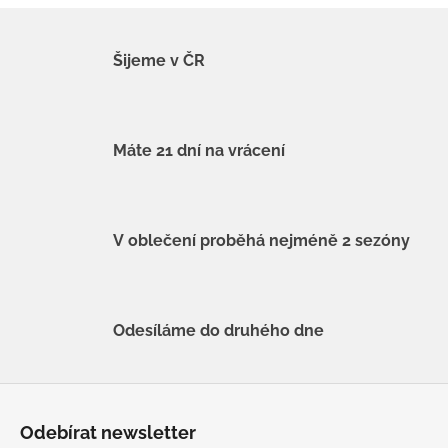
Šijeme v ČR
Máte 21 dní na vrácení
V oblečení proběhá nejméně 2 sezóny
Odesíláme do druhého dne
Z
á
Odebírat newsletter
p