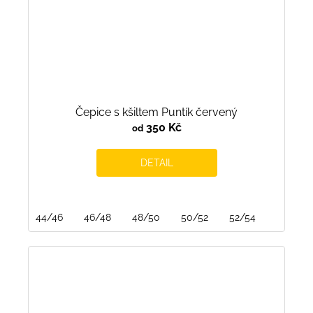
Čepice s kšiltem Puntík červený
350 Kč
od
DETAIL
44/46
46/48
48/50
50/52
52/54