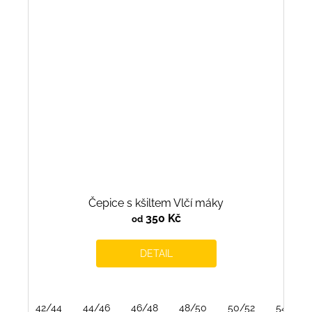
Čepice s kšiltem Vlčí máky
350 Kč
od
DETAIL
42/44
44/46
46/48
48/50
50/52
54/56