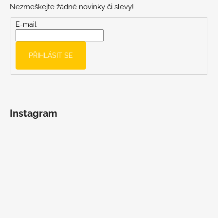
Nezmeškejte žádné novinky či slevy!
a
t
E-mail
í
PŘIHLÁSIT SE
Instagram