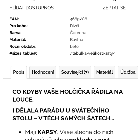
HLÍDAT DOSTUPNOST
ZEPTAT SE
EAN
:
4669/86
Pro koho
:
Dívčí
Barva
:
Červená
Materiál
:
Bavlna
Roční období
:
Léto
#sizes_table#
:
/tabulka-velikosti-saty/
Popis
Hodnocení
Související (7)
Materiál
Údržba
CO KDYBY VAŠE HOLČIČKA ŘÁDILA NA
LOUCE,
I DĚLALA PARÁDU U SVÁTEČNÍHO
STOLU – V TĚCH SAMÝCH ŠATECH...
Mají
KAPSY
. Vaše slečna do nich
schová všechny
poklady z cest
.