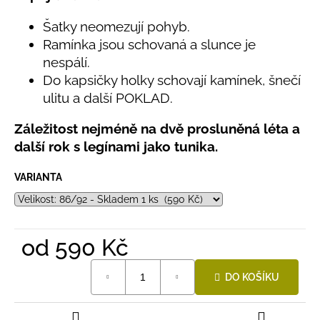
č
z
u
5
Šatky neomezují pohyb.
hvězdiček.
j
Ramínka jsou schovaná a slunce je
e
nespálí.
m
Do kapsičky holky schovají kamínek, šnečí
e
ulitu a další POKLAD.
LETNÍ
Záležitost nejméně na dvě prosluněná léta a
RYCHLESCHNOUCÍ
další rok s legínami jako tunika.
KALHOTY
TYRKYSOVÉ
KORÁLKY
VARIANTA
695
Kč
od
590 Kč
Měrná
DO KOŠÍKU
cena: