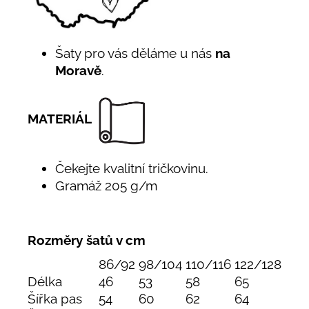
Šaty pro vás děláme u nás
na
Moravě
.
MATERIÁL
Čekejte kvalitní tričkovinu.
Gramáž 205 g/m
Rozměry šatů v cm
86/92
98/104
110/116
122/128
Délka
46
53
58
65
Šířka pas
54
60
62
64