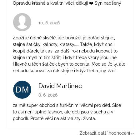
Opravdu krásné a kvalitní věci, děkuji ❤️ Syn nadšený
Hodnocení obchodu je 4 z 5 hvězdiček.
10. 6. 2026
Zboží je úplně skvělé, ale bohužel je pořád stejné.,
stejné šatičky, kalhoty, kraťasy..... Takže, když chci
koupit dárek, tak asi za další rok nebudu kupovat to
stejné (myslím tím střih) i když třeba vzory jsou jiné.
Hlavně u těch šatiček bych to ocenila. Moc se líbily, ale
nebudu kupovat za rok stejné i když třeba jiný vzor.
David Martinec
DM
Hodnocení obchodu je 5 z 5 hvězdiček.
8. 6. 2026
za mě super obchod s funkčními věcmi pro děti. Sice
to asi není úplně fashion, ale děti jsou v suchu a v
pohodlí. Prostě věci na aktivní styl života.
Zobrazit další hodnocení