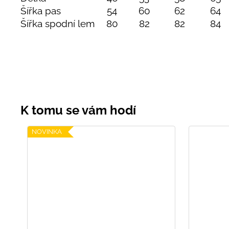
Šířka pas
54
60
62
64
Šířka spodní lem
80
82
82
84
NOVINKA