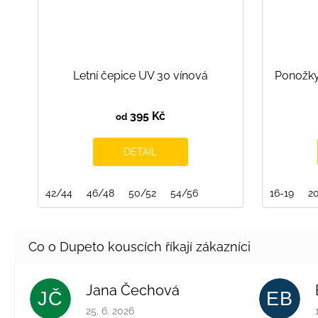
Letní čepice UV 30 vínová
Ponožky
395 Kč
od
DETAIL
42/44
46/48
50/52
54/56
16-19
2
Jana Čechová
JČ
EB
Hodnocení obchodu je 5 z 5 hvězdiček.
25. 6. 2026