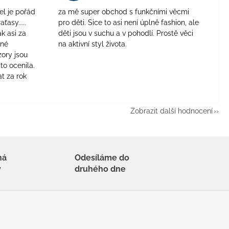
el je pořád
za mě super obchod s funkčními věcmi
aťasy.....
pro děti. Sice to asi není úplně fashion, ale
ak asi za
děti jsou v suchu a v pohodlí. Prostě věci
jné
na aktivní styl života.
zory jsou
to ocenila.
t za rok
Zobrazit další hodnocení
há
Odesíláme do
y
druhého dne