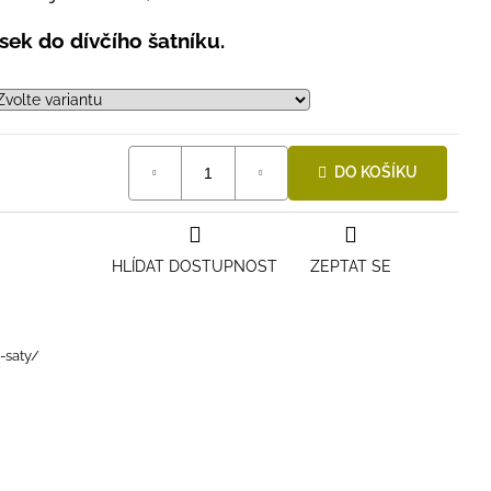
ek do dívčího šatníku.
DO KOŠÍKU
HLÍDAT DOSTUPNOST
ZEPTAT SE
-saty/