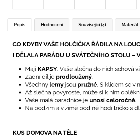
Popis
Hodnocení
Související (4)
Materiál
CO KDYBY VAŠE HOLČIČKA ŘÁDILA NA LOUC
I DĚLALA PARÁDU U SVÁTEČNÍHO STOLU – V
Mají
KAPSY
. Vaše slečna do nich schová 
Zadní díl je
prodloužený
.
Všechny
lemy
jsou
pružné
. S klidem se v 
Až slečna povyroste, může si k nim oblékno
Vaše malá parádnice je
unosí celoročně
.
Na podzim a v zimě pod ně hodí tričko s
KUS DOMOVA NA TĚLE