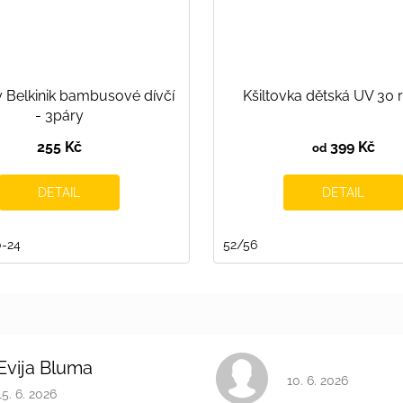
 Belkinik bambusové dívčí
Kšiltovka dětská UV 30 
- 3páry
255 Kč
399 Kč
od
DETAIL
DETAIL
0-24
52/56
Evija Bluma
Hodnocení obchodu 
10. 6. 2026
Hodnocení obchodu je 5 z 5 hvězdiček.
15. 6. 2026