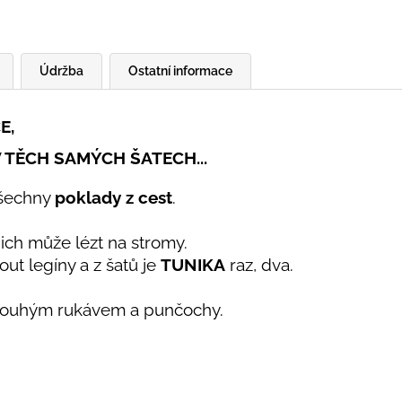
Údržba
Ostatní informace
E,
 TĚCH SAMÝCH ŠATECH...
všechny
poklady z cest
.
nich může lézt na stromy.
ut legíny a z šatů je
TUNIKA
raz, dva.
 dlouhým rukávem a punčochy.