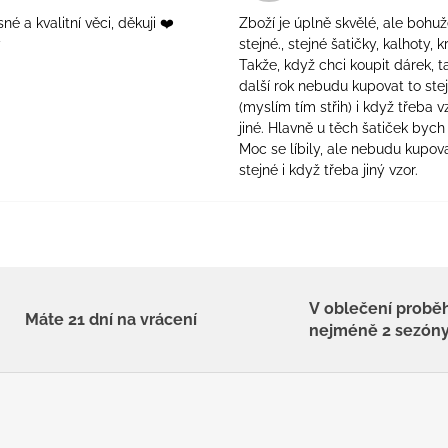
é a kvalitní věci, děkuji ❤️
Zboží je úplně skvělé, ale bohuž
ý
stejné., stejné šatičky, kalhoty, kr
Takže, když chci koupit dárek, t
další rok nebudu kupovat to ste
(myslím tím střih) i když třeba v
jiné. Hlavně u těch šatiček bych 
Moc se líbily, ale nebudu kupova
stejné i když třeba jiný vzor.
V oblečení probě
Máte 21 dní na vrácení
nejméně 2 sezón