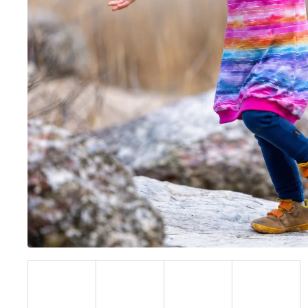
BÍLÝ
395 Kč