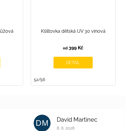
růžová
Kšiltovka dětská UV 30 vínová
399 Kč
od
DETAIL
52/56
David Martinec
DM
je 4 z 5 hvězdiček.
Hodnocení obchodu je 5 z 5 hvězdiček.
8. 6. 2026