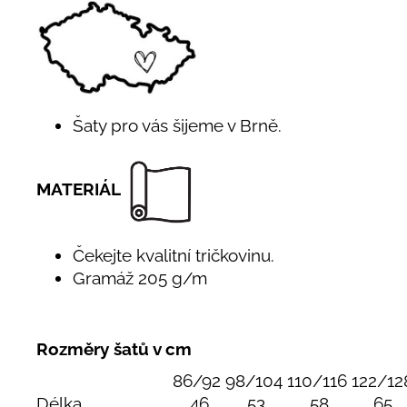
Šaty pro vás šijeme v Brně.
MATERIÁL
Čekejte kvalitní tričkovinu.
Gramáž 205 g/m
Rozměry šatů v cm
86/92
98/104
110/116
122/12
Délka
46
53
58
65