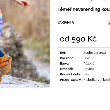
PRUHY MODRÉ
395 Kč
435 Kč
Téměř neverending kous
VARIANTA
od
590 Kč
Měrná
cena:
EAN
:
Zvolte variantu
Pro koho
:
Dívčí
Barva
:
Růžová
Materiál
:
Bavlna
Roční období
:
Léto
#sizes_table#
:
/tabulka-velikosti