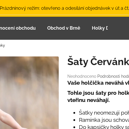
 Prázdninový režim: otevřeno a odesílání objednávek v út a čt
nocení obchodu
Obchod v Brně
Holky Dupeťačk
Co potřebujete najít?
nky
HLEDAT
Šaty Červán
Průměrné
Neohodnoceno
Podrobnosti hod
Doporučujeme
hodnocení
Vaše holčička neváhá vl
produktu
Tohle jsou šaty pro holk
je
0,0
vteřinu neváhají.
z
5
Šatky neomezují po
hvězdiček.
Ramínka jsou schova
LETNÍ ČEPICE UV 30 SVĚTLE MODRÁ
BAMBUSOVÉ TR
Do kapsičky holky sc