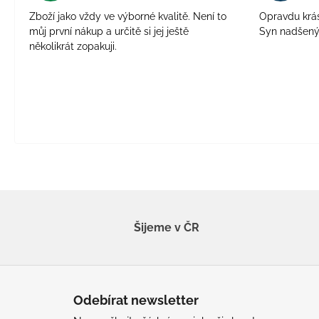
Zboží jako vždy ve výborné kvalitě. Není to
Opravdu krásn
můj první nákup a určitě si jej ještě
Syn nadšen
několikrát zopakuji.
Šijeme v ČR
Z
á
Odebírat newsletter
p