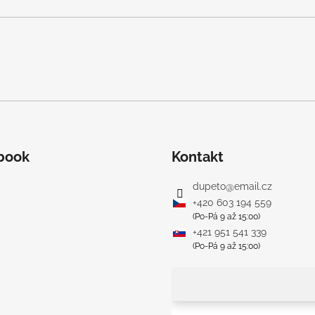
book
Kontakt
dupeto
@
email.cz
+420 603 194 559
(Po-Pá 9 až 15:00)
+421 951 541 339
(Po-Pá 9 až 15:00)