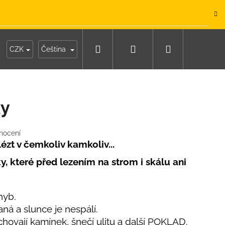
.
Hledat
Přihlášení
Nákupní
y
Moje objednávka
CZK
Čeština
košík
ky
nocení
ézt v čemkoliv kamkoliv...
y, které před lezením na strom i skálu ani
hyb.
ná a slunce je nespálí.
IKO NÁMOŘNICKÉ
hovají kamínek, šnečí ulitu a další POKLAD.