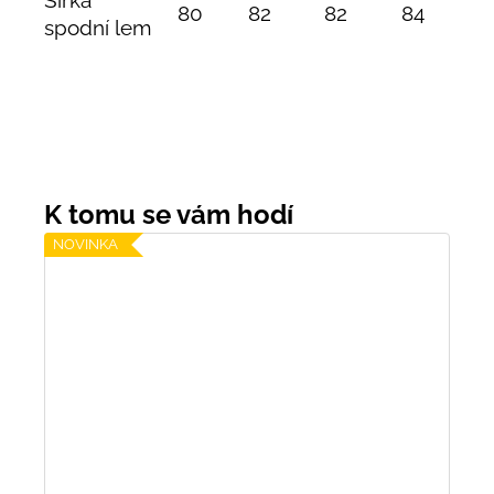
Šířka
80
82
82
84
spodní lem
NOVINKA