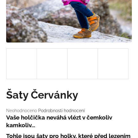
a
j
í
t
?
HLEDAT
Šaty Červánky
D
o
Průměrné
Neohodnoceno
Podrobnosti hodnocení
p
hodnocení
Vaše holčička neváhá vlézt v čemkoliv
o
produktu
kamkoliv...
r
je
u
0,0
Tohle jsou šaty pro holky, které před lezením