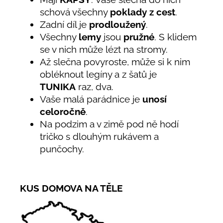
schová všechny
poklady z cest
.
Zadní díl je
prodloužený
.
Všechny
lemy
jsou
pružné
. S klidem
se v nich může lézt na stromy.
Až slečna povyroste, může si k nim
obléknout legíny a z šatů je
TUNIKA
raz, dva.
Vaše malá parádnice je
unosí
celoročně
.
Na podzim a v zimě pod ně hodí
tričko s dlouhým rukávem a
punčochy.
KUS DOMOVA NA TĚLE