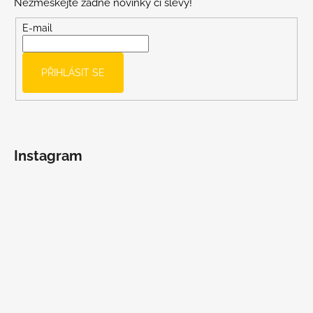
Nezmeškejte žádné novinky či slevy!
a
t
E-mail
í
PŘIHLÁSIT SE
Instagram