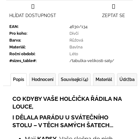
HLÍDAT DOSTUPNOST
ZEPTAT SE
EAN
:
4630/134
Pro koho
:
Dívčí
Barva
:
Růžová
Materiál
:
Bavlna
Roční období
:
Léto
#sizes_table#
:
/tabulka-velikosti-saty/
Popis
Hodnocení
Související (4)
Materiál
Údržba
CO KDYBY VAŠE HOLČIČKA ŘÁDILA NA
LOUCE,
I DĚLALA PARÁDU U SVÁTEČNÍHO
STOLU – V TĚCH SAMÝCH ŠATECH...
Mají
KAPSY
. Vaše slečna do nich