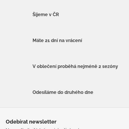
Šijeme v ČR
Máte 21 dní na vrácení
V oblečení proběhá nejméně 2 sezóny
Odesíláme do druhého dne
Z
á
Odebírat newsletter
p