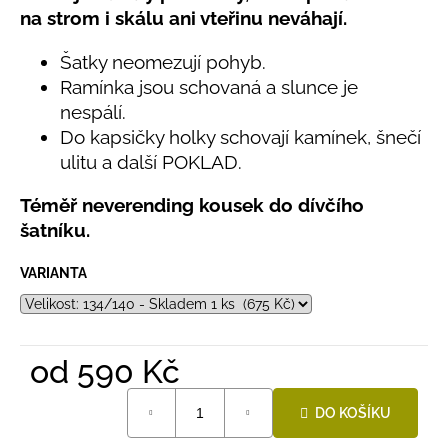
č
z
na strom i skálu ani vteřinu neváhají.
u
5
hvězdiček.
j
Šatky neomezují pohyb.
e
Ramínka jsou schovaná a slunce je
m
nespálí.
e
Do kapsičky holky schovají kamínek, šnečí
ulitu a další POKLAD.
BAMBUSOVÉ
TRIKO
Téměř neverending kousek do dívčího
NÁMOŘNICKÉ
PRUHY
šatníku.
MODRÉ
435
VARIANTA
Kč
od
590 Kč
Měrná
DO KOŠÍKU
cena: