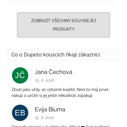
ZOBRAZIT VŠECHNY SOUVISEJÍCÍ
PRODUKTY
Jana Čechová
JČ
Hodnocení obchodu je 5 z 5 hvězdiček.
25. 6. 2026
Zboží jako vždy ve výborné kvalitě. Není to můj první
nákup a určitě si jej ještě několikrát zopakuji.
Evija Bluma
EB
Hodnocení obchodu je 5 z 5 hvězdiček.
15. 6. 2026