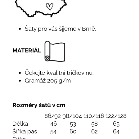
Šaty pro vás šijeme v Brně.
MATERIÁL
Čekejte kvalitní tričkovinu.
Gramáž 205 g/m
Rozměry šatů v cm
86/92
98/104
110/116
122/128
Délka
46
53
58
65
Šířka pas
54
60
62
64