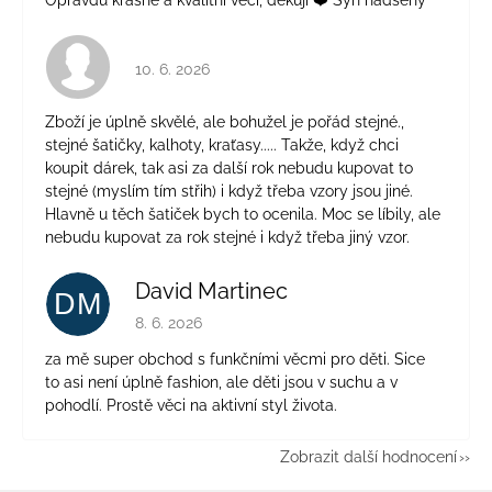
Opravdu krásné a kvalitní věci, děkuji ❤️ Syn nadšený
Hodnocení obchodu je 4 z 5 hvězdiček.
10. 6. 2026
Zboží je úplně skvělé, ale bohužel je pořád stejné.,
stejné šatičky, kalhoty, kraťasy..... Takže, když chci
koupit dárek, tak asi za další rok nebudu kupovat to
stejné (myslím tím střih) i když třeba vzory jsou jiné.
Hlavně u těch šatiček bych to ocenila. Moc se líbily, ale
nebudu kupovat za rok stejné i když třeba jiný vzor.
David Martinec
DM
Hodnocení obchodu je 5 z 5 hvězdiček.
8. 6. 2026
za mě super obchod s funkčními věcmi pro děti. Sice
to asi není úplně fashion, ale děti jsou v suchu a v
pohodlí. Prostě věci na aktivní styl života.
Zobrazit další hodnocení