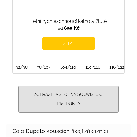
Letní rychleschnoucí kalhoty žluté
695 Kč
od
DETAIL
92/98
98/104
104/110
110/116
116/122
1
ZOBRAZIT VŠECHNY SOUVISEJÍCÍ
PRODUKTY