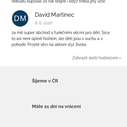
nebudu kupovat za rok stejné i když třeba jiný vzor.
David Martinec
DM
Hodnocení obchodu je 5 z 5 hvězdiček.
8. 6. 2026
za mě super obchod s funkčními věcmi pro děti. Sice
to asi není úplně fashion, ale děti jsou v suchu a v
pohodlí. Prostě věci na aktivní styl života.
Zobrazit další hodnocení
Šijeme v ČR
Máte 21 dní na vrácení