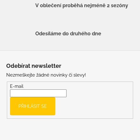
V oblečení proběhá nejméně 2 sezóny
Odesíláme do druhého dne
Z
á
Odebírat newsletter
p
Nezmeškejte žádné novinky či slevy!
a
t
E-mail
í
PŘIHLÁSIT SE