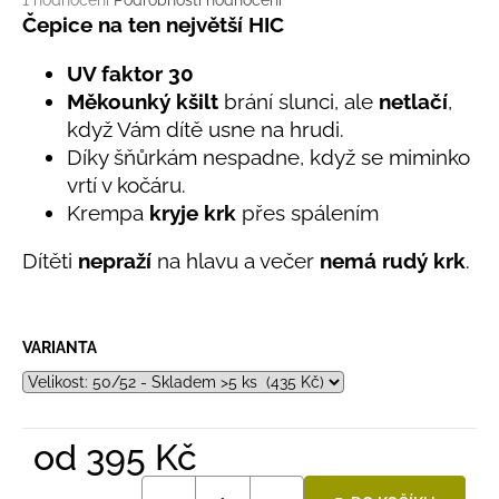
č
1 hodnocení
Podrobnosti hodnocení
hodnocení
Čepice na ten největší HIC
u
produktu
j
je
UV faktor 30
e
5,0
m
Měkounký kšilt
brání slunci, ale
netlačí
,
z
e
když Vám dítě usne na hrudi.
5
hvězdiček.
Díky šňůrkám nespadne, když se miminko
vrtí v kočáru.
LETNÍ
ČEPICE
Krempa
kryje krk
přes spálením
UV
30
Dítěti
nepraží
na hlavu a večer
nemá rudý krk
.
SVĚTLE
MODRÁ
395
Kč
VARIANTA
od
395 Kč
Měrná