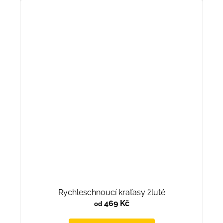
Rychleschnoucí kraťasy žluté
469 Kč
od