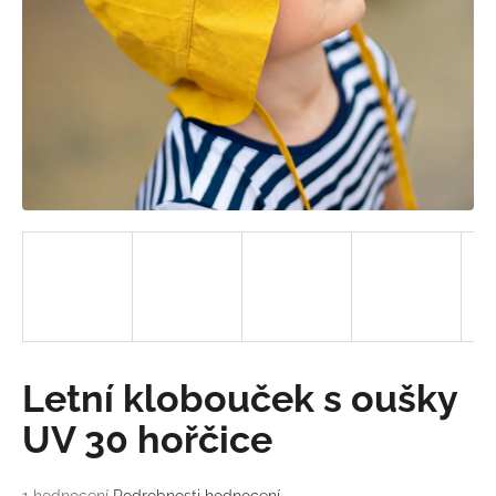
a
j
í
t
?
HLEDAT
D
o
Letní klobouček s oušky
p
o
UV 30 hořčice
r
u
Průměrné