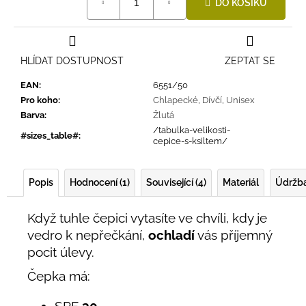
DO KOŠÍKU
cena:
HLÍDAT DOSTUPNOST
ZEPTAT SE
EAN
:
6551/50
Pro koho
:
Chlapecké
,
Dívčí
,
Unisex
Barva
:
Žlutá
/tabulka-velikosti-
#sizes_table#
:
cepice-s-ksiltem/
Popis
Hodnocení (1)
Související (4)
Materiál
Údržb
Když tuhle čepici vytasíte ve chvíli, kdy je
vedro k nepřečkání,
ochladí
vás příjemný
pocit úlevy.
Čepka má:
SPF
30,