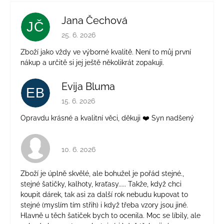
Jana Čechová
JČ
Hodnocení obchodu je 5 z 5 hvězdiček.
25. 6. 2026
Zboží jako vždy ve výborné kvalitě. Není to můj první
nákup a určitě si jej ještě několikrát zopakuji.
Evija Bluma
EB
Hodnocení obchodu je 5 z 5 hvězdiček.
15. 6. 2026
Opravdu krásné a kvalitní věci, děkuji ❤️ Syn nadšený
Hodnocení obchodu je 4 z 5 hvězdiček.
10. 6. 2026
Zboží je úplně skvělé, ale bohužel je pořád stejné.,
stejné šatičky, kalhoty, kraťasy..... Takže, když chci
koupit dárek, tak asi za další rok nebudu kupovat to
stejné (myslím tím střih) i když třeba vzory jsou jiné.
Hlavně u těch šatiček bych to ocenila. Moc se líbily, ale