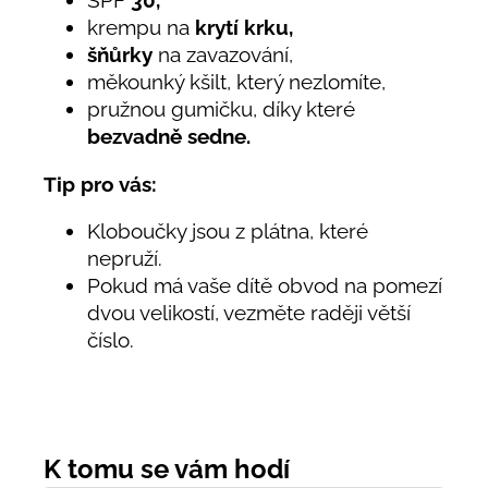
krempu na
krytí krku,
šňůrky
na zavazování,
měkounký kšilt, který nezlomíte,
pružnou gumičku, díky které
bezvadně sedne.
Tip pro vás:
Kloboučky jsou z plátna, které
nepruží.
Pokud má vaše dítě obvod na pomezí
dvou velikostí, vezměte raději větší
číslo.