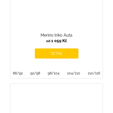
Merino triko Auta
1 059 Kč
od
DETAIL
86/92
92/98
98/104
104/110
110/116
122