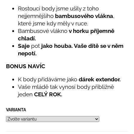
č
5,0
u
Rostoucí body jsme ušily z toho
z
j
nejjemnějšího
bambusového vlákna
,
5
e
hvězdiček.
které jsme kdy měly v ruce.
m
Bambusové vlákno
v horku příjemně
e
chladí.
Saje
pot
jako houba. Vaše dítě se v něm
LETNÍ
nepotí.
KLOBOUČEK
S
BONUS NAVÍC
OUŠKY
UV
30
K body přidáváme jako
dárek extendor.
BÍLÝ
Vaše mládě tak vynosí body přibližně
395
jeden
CELÝ ROK.
Kč
VARIANTA