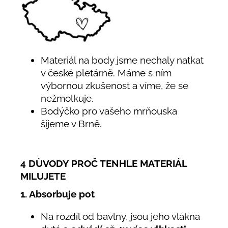
Materiál na body jsme nechaly natkat
v české pletárně. Máme s ním
výbornou zkušenost a víme, že se
nežmolkuje.
Bodýčko pro vašeho mrňouska
šijeme v Brně.
4 DŮVODY PROČ TENHLE MATERIÁL
MILUJETE
1. Absorbuje pot
Na rozdíl od bavlny, jsou jeho vlákna