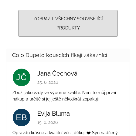
ZOBRAZIT VŠECHNY SOUVISEJÍCÍ
PRODUKTY
Jana Čechová
JČ
Hodnocení obchodu je 5 z 5 hvězdiček.
25. 6. 2026
Zboží jako vždy ve výborné kvalitě. Není to můj první
nákup a určitě si jej ještě několikrát zopakuji.
Evija Bluma
EB
Hodnocení obchodu je 5 z 5 hvězdiček.
15. 6. 2026
Opravdu krásné a kvalitní věci, děkuji ❤️ Syn nadšený