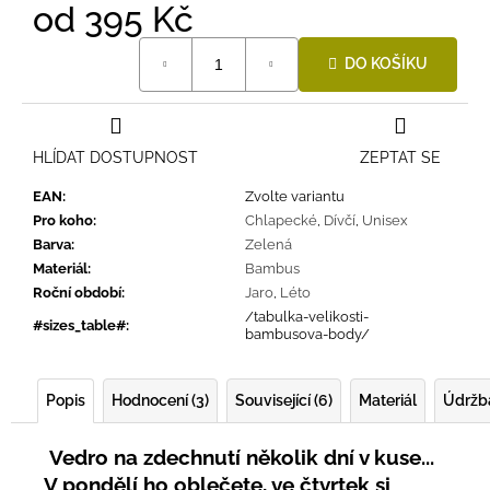
od
395 Kč
Měrná
DO KOŠÍKU
cena:
HLÍDAT DOSTUPNOST
ZEPTAT SE
EAN
:
Zvolte variantu
Pro koho
:
Chlapecké
,
Dívčí
,
Unisex
Barva
:
Zelená
Materiál
:
Bambus
Roční období
:
Jaro
,
Léto
/tabulka-velikosti-
#sizes_table#
:
bambusova-body/
Popis
Hodnocení (3)
Související (6)
Materiál
Údržb
Vedro na zdechnutí několik dní v kuse...
V pondělí ho oblečete, ve čtvrtek si