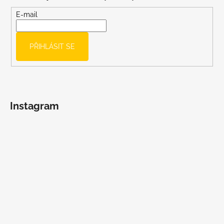
a
t
E-mail
í
PŘIHLÁSIT SE
Instagram