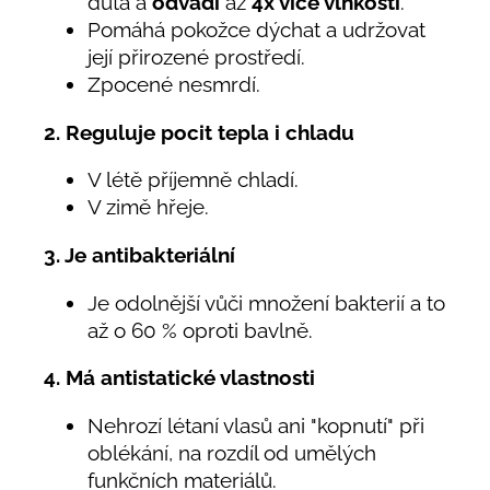
dutá a
odvádí
až
4x více vlhkosti
.
Pomáhá pokožce dýchat a udržovat
její přirozené prostředí.
Zpocené nesmrdí.
2. Reguluje pocit tepla i chladu
V létě příjemně chladí.
V zimě hřeje.
3. Je antibakteriální
Je odolnější vůči množení bakterií a to
až o 60 % oproti bavlně.
4. Má antistatické vlastnosti
Nehrozí létaní vlasů ani "kopnutí" při
oblékání, na rozdíl od umělých
funkčních materiálů.