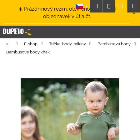
K
Přejít
Hledat
Nákup
M
Přihlášení
☀️ Prázdninový režim: otevřeno a odesílání
na
o
obsah
Zpět
Zpět
objednávek v út a čt.
košík
š
í
C
k
o
Domů
E-shop
Trička, body, mikiny
Bambusová body
p
Bambusové body khaki
o
t
ř
e
b
u
j
e
t
e
n