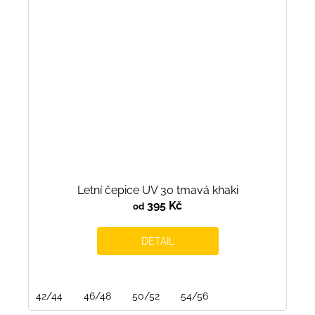
Letní čepice UV 30 tmavá khaki
395 Kč
od
DETAIL
42/44
46/48
50/52
54/56