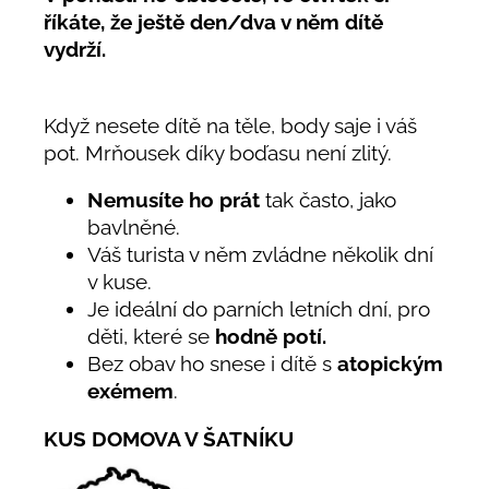
říkáte, že ještě den/dva v něm dítě
vydrží.
Když nesete dítě na těle, body saje i váš
pot. Mrňousek díky boďasu není zlitý.
Nemusíte ho prát
tak často, jako
bavlněné.
Váš turista v něm zvládne několik dní
v kuse.
Je ideální do parních letních dní, pro
děti, které se
hodně potí.
Bez obav ho snese i dítě s
atopickým
exémem
.
KUS DOMOVA V ŠATNÍKU