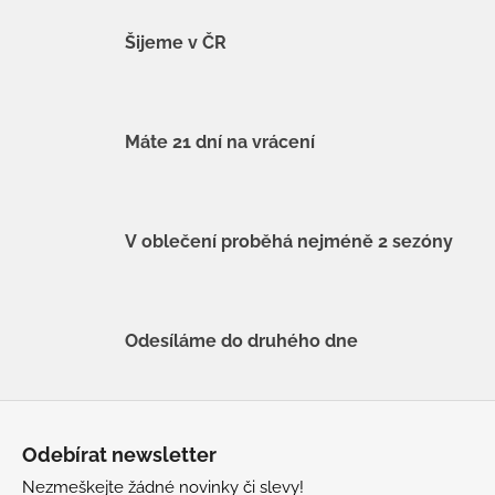
Šijeme v ČR
Máte 21 dní na vrácení
V oblečení proběhá nejméně 2 sezóny
Odesíláme do druhého dne
Z
á
Odebírat newsletter
p
Nezmeškejte žádné novinky či slevy!