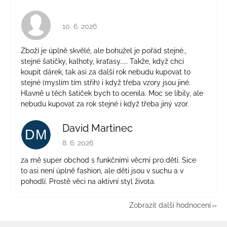
Hodnocení obchodu je 4 z 5 hvězdiček.
10. 6. 2026
Zboží je úplně skvělé, ale bohužel je pořád stejné.,
stejné šatičky, kalhoty, kraťasy..... Takže, když chci
koupit dárek, tak asi za další rok nebudu kupovat to
stejné (myslím tím střih) i když třeba vzory jsou jiné.
Hlavně u těch šatiček bych to ocenila. Moc se líbily, ale
nebudu kupovat za rok stejné i když třeba jiný vzor.
David Martinec
DM
Hodnocení obchodu je 5 z 5 hvězdiček.
8. 6. 2026
za mě super obchod s funkčními věcmi pro děti. Sice
to asi není úplně fashion, ale děti jsou v suchu a v
pohodlí. Prostě věci na aktivní styl života.
Zobrazit další hodnocení