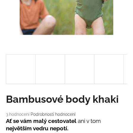
a
j
í
t
?
HLEDAT
D
Bambusové body khaki
o
p
o
Průměrné
3 hodnocení
Podrobnosti hodnocení
hodnocení
r
Ať se vám malý cestovatel
ani v tom
produktu
u
největším vedru nepotí.
je