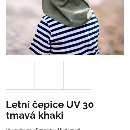
a
j
í
t
?
HLEDAT
D
o
Letní čepice UV 30
p
o
tmavá khaki
r
u
Průměrné