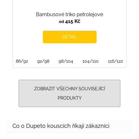
Bambusové triko petrolejové
415 Kč
od
DETAIL
86/92
92/98
98/104
104/110
116/122
122
ZOBRAZIT VŠECHNY SOUVISEJÍCÍ
PRODUKTY