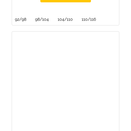
92/98
98/104
104/110
110/116