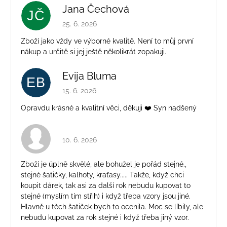
Jana Čechová
JČ
Hodnocení obchodu je 5 z 5 hvězdiček.
25. 6. 2026
Zboží jako vždy ve výborné kvalitě. Není to můj první
nákup a určitě si jej ještě několikrát zopakuji.
Evija Bluma
EB
Hodnocení obchodu je 5 z 5 hvězdiček.
15. 6. 2026
Opravdu krásné a kvalitní věci, děkuji ❤️ Syn nadšený
Hodnocení obchodu je 4 z 5 hvězdiček.
10. 6. 2026
Zboží je úplně skvělé, ale bohužel je pořád stejné.,
stejné šatičky, kalhoty, kraťasy..... Takže, když chci
koupit dárek, tak asi za další rok nebudu kupovat to
stejné (myslím tím střih) i když třeba vzory jsou jiné.
Hlavně u těch šatiček bych to ocenila. Moc se líbily, ale
nebudu kupovat za rok stejné i když třeba jiný vzor.