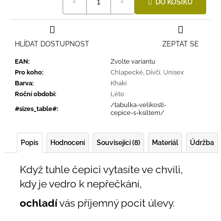
DO KOŠÍKU
cena:
HLÍDAT DOSTUPNOST
ZEPTAT SE
EAN
:
Zvolte variantu
Pro koho
:
Chlapecké
,
Dívčí
,
Unisex
Barva
:
Khaki
Roční období
:
Léto
/tabulka-velikosti-
#sizes_table#
:
cepice-s-ksiltem/
Popis
Hodnocení
Související (8)
Materiál
Údržba
Když tuhle čepici vytasíte ve chvíli,
kdy je vedro k nepřečkání,
ochladí
vás příjemný pocit úlevy.