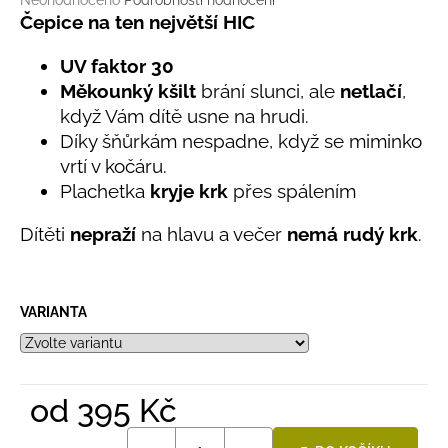
č
Neohodnoceno
Podrobnosti hodnocení
hodnocení
Čepice na ten největší HIC
u
produktu
j
je
UV faktor 30
e
0,0
m
Měkounký kšilt
brání slunci, ale
netlačí
,
z
e
když Vám dítě usne na hrudi.
5
hvězdiček.
Díky šňůrkám nespadne, když se miminko
vrtí v kočáru.
LETNÍ
ČEPICE
Plachetka
kryje krk
přes spálením
UV
30
Dítěti
nepraží
na hlavu a večer
nemá rudý krk
.
SVĚTLE
MODRÁ
395
Kč
VARIANTA
od
395 Kč
Měrná