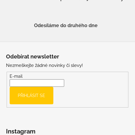
Odesíláme do druhého dne
Z
á
Odebírat newsletter
p
Nezmeškejte žádné novinky či slevy!
a
t
E-mail
í
PŘIHLÁSIT SE
Instagram