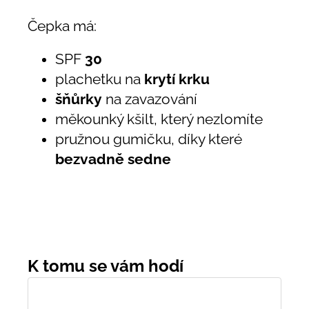
Čepka má:
SPF
30
plachetku na
krytí krku
šňůrky
na zavazování
měkounký kšilt, který nezlomíte
pružnou gumičku, díky které
bezvadně sedne