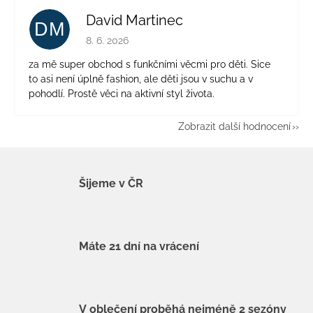
David Martinec
DM
Hodnocení obchodu je 5 z 5 hvězdiček.
8. 6. 2026
za mě super obchod s funkčními věcmi pro děti. Sice
to asi není úplně fashion, ale děti jsou v suchu a v
pohodlí. Prostě věci na aktivní styl života.
Zobrazit další hodnocení
Šijeme v ČR
Máte 21 dní na vrácení
V oblečení proběhá nejméně 2 sezóny