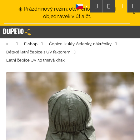
K
Přejít
Hledat
Nákup
M
Přihlášení
☀️ Prázdninový režim: otevřeno a odesílání
na
o
obsah
Zpět
Zpět
objednávek v út a čt.
košík
š
í
C
k
o
Domů
E-shop
Čepice, kukly, čelenky, nákrčníky
p
Dětské letní čepice s UV faktorem
o
Letní čepice UV 30 tmavá khaki
t
ř
e
b
u
j
e
t
e
n