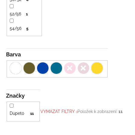
52/56
1
54/56
5
Barva
Značky
VYMAZAT FILTRY
Položek k zobrazení:
11
Dupeto
11