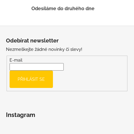
ý
p
Odesíláme do druhého dne
i
s
u
Z
á
Odebírat newsletter
p
Nezmeškejte žádné novinky či slevy!
a
t
E-mail
í
PŘIHLÁSIT SE
Instagram