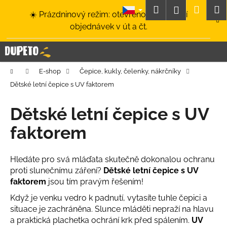
K
Přejít
Hledat
Nákup
M
Přihlášení
☀️ Prázdninový režim: otevřeno a odesílání
na
o
obsah
Zpět
Zpět
objednávek v út a čt.
košík
š
í
C
k
o
Domů
E-shop
Čepice, kukly, čelenky, nákrčníky
p
Dětské letní čepice s UV faktorem
o
t
Dětské letní čepice s UV
ř
faktorem
e
b
u
Hledáte pro svá mláďata skutečně dokonalou ochranu
proti slunečnímu záření?
Dětské letní čepice s UV
j
faktorem
jsou tím pravým řešením!
e
t
Když je venku vedro k padnutí, vytasíte tuhle čepici a
situace je zachráněna. Slunce mláděti nepraží na hlavu
e
a praktická plachetka ochrání krk před spálením.
UV
n