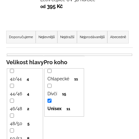
č
395 Kč
od
u
j
e
m
Ř
e
a
Doporučujeme
Nejlevnější
Nejdražší
Nejprodávanější
Abecedně
z
e
LETNÍ
RYCHLESCHNOUCÍ
n
Velikost hlavy
Pro koho
KALHOTY
í
ŽLUTÉ
p
695
42/44
Chlapecké
4
11
Kč
r
o
44/46
Dívčí
4
15
d
46/48
Unisex
u
2
11
k
48/50
5
t
ů
50/52
8