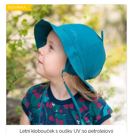
V
NOVINKA
ý
p
i
s
p
r
o
d
u
k
t
ů
Letní klobouček s oušky UV 30 petrolejový