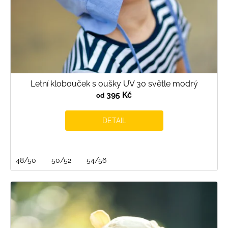
Letní klobouček s oušky UV 30 světle modrý
395 Kč
od
DETAIL
48/50
50/52
54/56