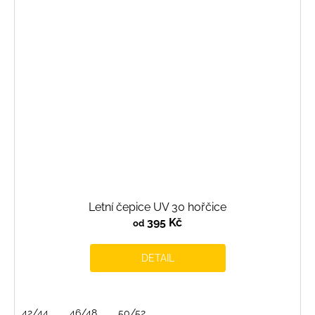
Letní čepice UV 30 hořčice
395 Kč
od
DETAIL
42/44
46/48
50/52