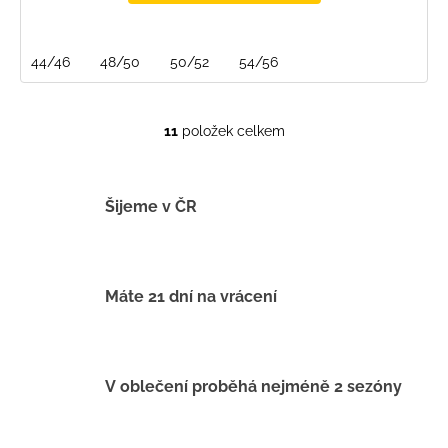
44/46
48/50
50/52
54/56
11
položek celkem
O
v
l
á
Šijeme v ČR
d
a
c
í
Máte 21 dní na vrácení
p
r
v
k
V oblečení proběhá nejméně 2 sezóny
y
v