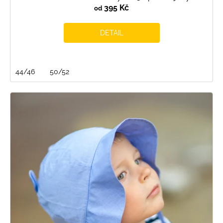
395 Kč
od
DETAIL
44/46
50/52