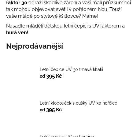
faktor 30
odráží škodlivé záření a vaši malí průzkumníci
a
tak mohou objevovat svět i v pořádném hicu. Touží
j
vaše mládě po stylové kšiltovce? Máme!
í
Nasaďte mláděti dětskou letní čepici s UV faktorem a
t
hurá ven!
?
Nejprodávanější
Letní čepice UV 30 tmavá khaki
HLEDAT
395 Kč
od
D
Letní klobouček s oušky UV 30 hořčice
o
395 Kč
od
p
o
r
u
Letní čepice UV 30 hořčice