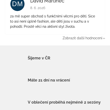
David Martinec
DM
Hodnocení obchodu je 5 z 5 hvězdiček.
8. 6. 2026
za mě super obchod s funkčními věcmi pro děti. Sice
to asi není úplně fashion, ale děti jsou v suchu a v
pohodlí. Prostě věci na aktivní styl života.
Zobrazit další hodnocení
Šijeme v ČR
Máte 21 dní na vrácení
V oblečení proběhá nejméně 2 sezóny