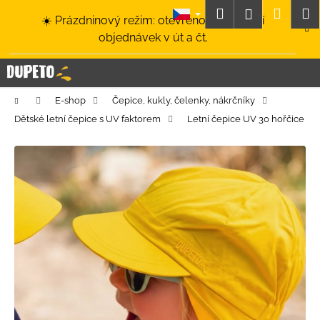
K
Přejít
Hledat
Nákup
M
Přihlášení
☀️ Prázdninový režim: otevřeno a odesílání
na
o
obsah
Zpět
Zpět
objednávek v út a čt.
košík
š
í
C
k
o
Domů
E-shop
Čepice, kukly, čelenky, nákrčníky
p
Dětské letní čepice s UV faktorem
Letní čepice UV 30 hořčice
o
t
ř
e
b
u
j
e
t
e
n