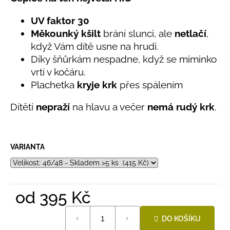
č
produktu
u
je
UV faktor 30
j
0,0
Měkounký kšilt
brání slunci, ale
netlačí
,
e
z
když Vám dítě usne na hrudi.
5
m
hvězdiček.
e
Díky šňůrkám nespadne, když se miminko
vrtí v kočáru.
Plachetka
kryje krk
přes spálením
LETNÍ
RYCHLESCHNOUCÍ
KALHOTY
Dítěti
nepraží
na hlavu a večer
nemá rudý krk
.
ŽLUTÉ
695
Kč
VARIANTA
od
395 Kč
Měrná
DO KOŠÍKU
cena: