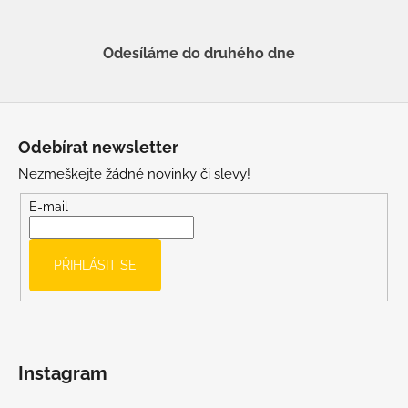
Odesíláme do druhého dne
Z
á
Odebírat newsletter
p
Nezmeškejte žádné novinky či slevy!
a
t
E-mail
í
PŘIHLÁSIT SE
Instagram