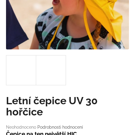
a
j
í
t
?
HLEDAT
D
Letní čepice UV 30
o
p
hořčice
o
r
Průměrné
Neohodnoceno
Podrobnosti hodnocení
u
hodnocení
Čepice na ten největší HIC