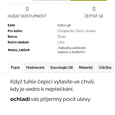
HLÍDAT DOSTUPNOST
ZEPTAT SE
EAN
:
6762/46
Pro koho
:
Chlapecké
,
Dívčí
,
Unisex
Barva
:
Žlutá
Roční období
:
Léto
/tabulka-velikosti-
#sizes_table#
:
cepice-s-ksiltem/
Popis
Hodnocení
Související (8)
Materiál
Údržba
Když tuhle čepici vytasíte ve chvíli,
kdy je vedro k nepřečkání,
ochladí
vás příjemný pocit úlevy.