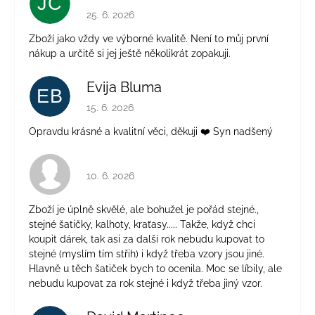
JČ
Hodnocení obchodu je 5 z 5 hvězdiček.
25. 6. 2026
Zboží jako vždy ve výborné kvalitě. Není to můj první
nákup a určitě si jej ještě několikrát zopakuji.
Evija Bluma
EB
Hodnocení obchodu je 5 z 5 hvězdiček.
15. 6. 2026
Opravdu krásné a kvalitní věci, děkuji ❤️ Syn nadšený
Hodnocení obchodu je 4 z 5 hvězdiček.
10. 6. 2026
Zboží je úplně skvělé, ale bohužel je pořád stejné.,
stejné šatičky, kalhoty, kraťasy..... Takže, když chci
koupit dárek, tak asi za další rok nebudu kupovat to
stejné (myslím tím střih) i když třeba vzory jsou jiné.
Hlavně u těch šatiček bych to ocenila. Moc se líbily, ale
nebudu kupovat za rok stejné i když třeba jiný vzor.