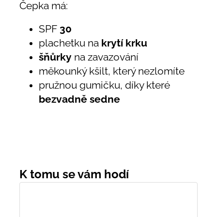
Čepka má:
SPF
30
plachetku na
krytí krku
šňůrky
na zavazování
měkounký kšilt, který nezlomíte
pružnou gumičku, díky které
bezvadně sedne