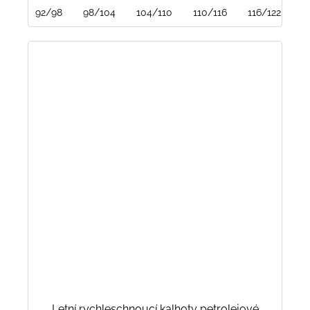
92/98
98/104
104/110
110/116
116/122
1
Letní rychleschnoucí kalhoty petrolejové