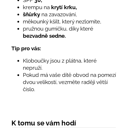
krempu na
krytí krku,
šňůrky
na zavazování,
měkounký kšilt, který nezlomíte,
pružnou gumičku, díky které
bezvadně sedne.
Tip pro vás:
Kloboučky jsou z plátna, které
nepruží.
Pokud má vaše dítě obvod na pomezí
dvou velikostí, vezměte raději větší
číslo.