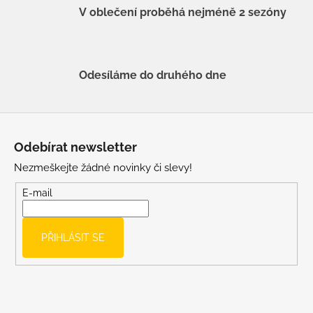
V oblečení proběhá nejméně 2 sezóny
Odesíláme do druhého dne
Z
á
Odebírat newsletter
p
Nezmeškejte žádné novinky či slevy!
a
t
E-mail
í
PŘIHLÁSIT SE