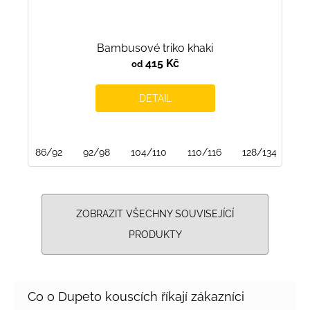
Bambusové triko khaki
415 Kč
od
DETAIL
86/92
92/98
104/110
110/116
128/134
13
ZOBRAZIT VŠECHNY SOUVISEJÍCÍ
PRODUKTY