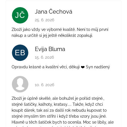
Jana Čechová
JČ
Hodnocení obchodu je 5 z 5 hvězdiček.
25. 6. 2026
Zboží jako vždy ve výborné kvalitě. Není to můj první
nákup a určitě si jej ještě několikrát zopakuji.
Evija Bluma
EB
Hodnocení obchodu je 5 z 5 hvězdiček.
15. 6. 2026
Opravdu krásné a kvalitní věci, děkuji ❤️ Syn nadšený
Hodnocení obchodu je 4 z 5 hvězdiček.
10. 6. 2026
Zboží je úplně skvělé, ale bohužel je pořád stejné.,
stejné šatičky, kalhoty, kraťasy..... Takže, když chci
koupit dárek, tak asi za další rok nebudu kupovat to
stejné (myslím tím střih) i když třeba vzory jsou jiné.
Hlavně u těch šatiček bych to ocenila. Moc se líbily, ale