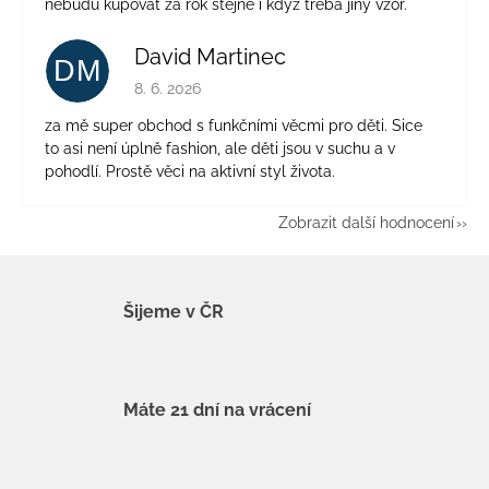
nebudu kupovat za rok stejné i když třeba jiný vzor.
David Martinec
DM
Hodnocení obchodu je 5 z 5 hvězdiček.
8. 6. 2026
za mě super obchod s funkčními věcmi pro děti. Sice
to asi není úplně fashion, ale děti jsou v suchu a v
pohodlí. Prostě věci na aktivní styl života.
Zobrazit další hodnocení
Šijeme v ČR
Máte 21 dní na vrácení