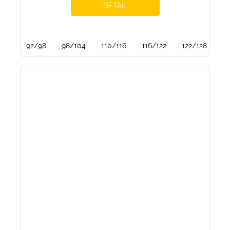
DETAIL
92/98
98/104
110/116
116/122
122/128
15