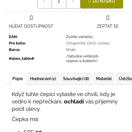
DO KOŠÍKU
cena:
HLÍDAT DOSTUPNOST
ZEPTAT SE
EAN
:
Zvolte variantu
Pro koho
:
Chlapecké
,
Dívčí
,
Unisex
Barva
:
Khaki
/tabulka-velikosti-
#sizes_table#
:
cepice-s-ksiltem/
Popis
Hodnocení (1)
Související (8)
Materiál
Údržb
Když tuhle čepici vytasíte ve chvíli, kdy je
vedro k nepřečkání,
ochladí
vás příjemný
pocit úlevy.
Čepka má:
SPF
30,