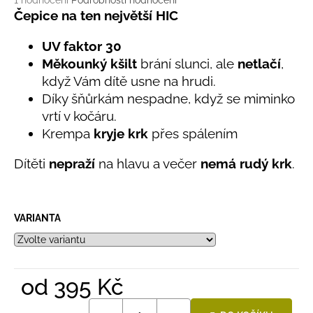
č
1 hodnocení
Podrobnosti hodnocení
hodnocení
Čepice na ten největší HIC
u
produktu
j
je
UV faktor 30
e
5,0
m
Měkounký kšilt
brání slunci, ale
netlačí
,
z
e
když Vám dítě usne na hrudi.
5
hvězdiček.
Díky šňůrkám nespadne, když se miminko
vrtí v kočáru.
LETNÍ
KLOBOUČEK
Krempa
kryje krk
přes spálením
S
OUŠKY
Dítěti
nepraží
na hlavu a večer
nemá rudý krk
.
UV
30
BÍLÝ
395
VARIANTA
Kč
od
395 Kč
Měrná