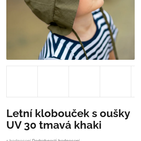
a
j
í
t
?
HLEDAT
D
o
Letní klobouček s oušky
p
o
UV 30 tmavá khaki
r
u
Průměrné