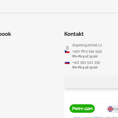
ý
p
i
s
u
book
Kontakt
dupeto
@
email.cz
+420 603 194 559
(Po-Pá 9 až 15:00)
+421 951 541 339
(Po-Pá 9 až 15:00)