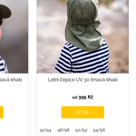
mavá khaki
Letní čepice UV 30 tmavá khaki
395 Kč
od
DETAIL
42/44
46/48
50/52
54/56