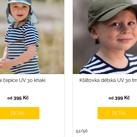
í čepice UV 30 khaki
Kšiltovka dětská UV 30 t
395 Kč
399 Kč
od
od
DETAIL
DETAIL
52/56