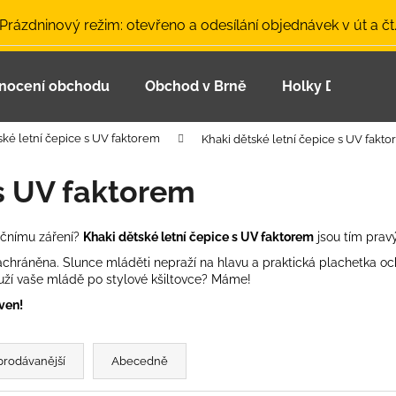
 Prázdninový režim: otevřeno a odesílání objednávek v út a čt
nocení obchodu
Obchod v Brně
Holky Dupeťačk
Co potřebujete najít?
ské letní čepice s UV faktorem
Khaki dětské letní čepice s UV fakt
HLEDAT
 s UV faktorem
ečnímu záření?
Khaki d
ětské letní čepice s UV faktorem
jsou tím pra
Doporučujeme
 zachráněna. Slunce mláděti nepraží na hlavu a praktická plachetka oc
uží vaše mládě po stylové kšiltovce? Máme!
ven!
prodávanější
Abecedně
LETNÍ ČEPICE UV 30 SVĚTLE MODRÁ
BAMBUSOVÉ TR