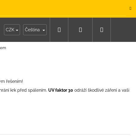
.
Hledat
Přihlášení
Nákupní
y
Moje objednávka
CZK
Čeština
orem
košík
vým řešením!
hrání krk před spálením.
UV faktor 30
odráží škodlivé záření a vaši
IKO NÁMOŘNICKÉ