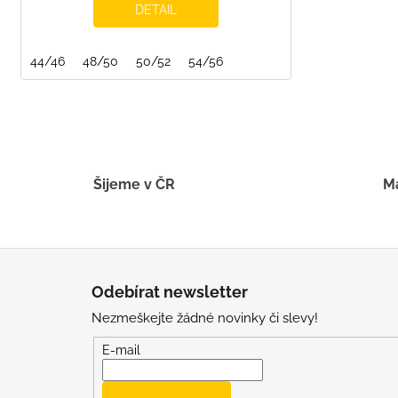
DETAIL
44/46
48/50
50/52
54/56
Šijeme v ČR
Má
Z
á
Odebírat newsletter
p
Nezmeškejte žádné novinky či slevy!
a
t
E-mail
í