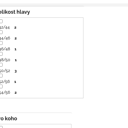
PRUHY MODRÉ
395 Kč
435 Kč
Velikost hlavy
42/44
2
44/46
2
46/48
1
48/50
1
50/52
3
52/56
1
54/56
2
Pro koho