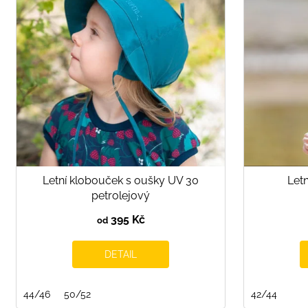
i
s
p
r
o
d
u
k
t
ů
Letní klobouček s oušky UV 30
Letn
petrolejový
395 Kč
od
DETAIL
44/46
50/52
42/44