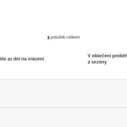
5
položek celkem
O
v
l
V oblečení probě
á
te 21 dní na vrácení
2 sezóny
d
a
c
í
p
r
v
k
y
v