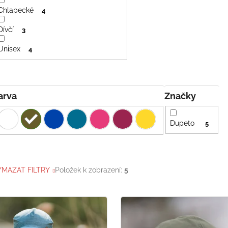
Chlapecké
4
Dívčí
3
Unisex
4
Barva
Značky
Dupeto
5
YMAZAT FILTRY
Položek k zobrazení:
5