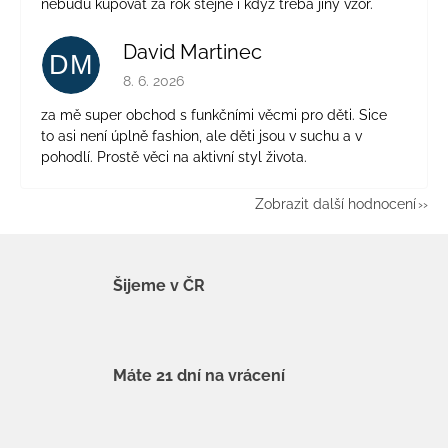
nebudu kupovat za rok stejné i když třeba jiný vzor.
David Martinec
DM
Hodnocení obchodu je 5 z 5 hvězdiček.
8. 6. 2026
za mě super obchod s funkčními věcmi pro děti. Sice
to asi není úplně fashion, ale děti jsou v suchu a v
pohodlí. Prostě věci na aktivní styl života.
Zobrazit další hodnocení
Šijeme v ČR
Máte 21 dní na vrácení