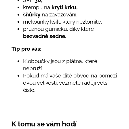
krempu na
krytí krku,
šňůrky
na zavazování,
měkounký kšilt, který nezlomíte,
pružnou gumičku, díky které
bezvadně sedne.
Tip pro vás:
Kloboučky jsou z plátna, které
nepruží.
Pokud má vaše dítě obvod na pomezí
dvou velikostí, vezměte raději větší
číslo.