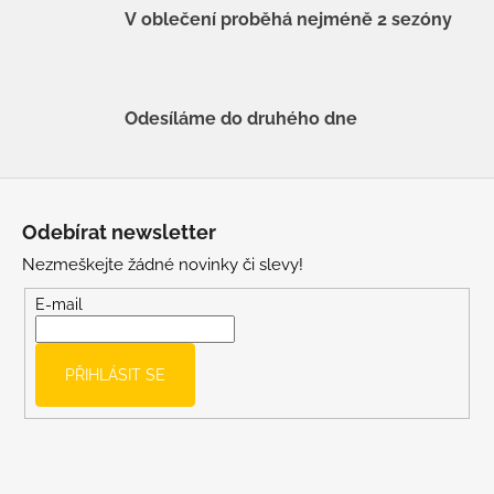
V oblečení proběhá nejméně 2 sezóny
Odesíláme do druhého dne
Z
á
Odebírat newsletter
p
Nezmeškejte žádné novinky či slevy!
a
t
E-mail
í
PŘIHLÁSIT SE