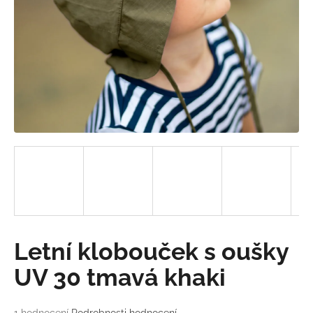
a
j
í
t
?
HLEDAT
D
o
Letní klobouček s oušky
p
o
UV 30 tmavá khaki
r
u
Průměrné