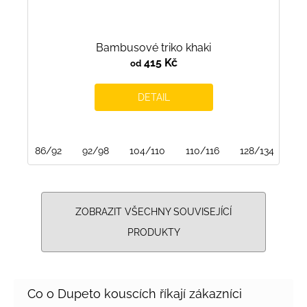
Bambusové triko khaki
415 Kč
od
DETAIL
86/92
92/98
104/110
110/116
128/134
13
ZOBRAZIT VŠECHNY SOUVISEJÍCÍ
PRODUKTY