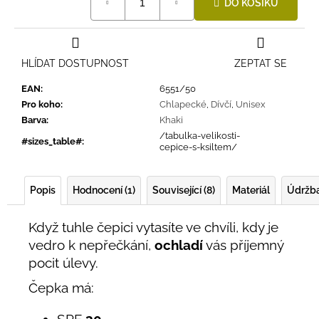
DO KOŠÍKU
cena:
HLÍDAT DOSTUPNOST
ZEPTAT SE
EAN
:
6551/50
Pro koho
:
Chlapecké
,
Dívčí
,
Unisex
Barva
:
Khaki
/tabulka-velikosti-
#sizes_table#
:
cepice-s-ksiltem/
Popis
Hodnocení (1)
Související (8)
Materiál
Údržb
Když tuhle čepici vytasíte ve chvíli, kdy je
vedro k nepřečkání,
ochladí
vás příjemný
pocit úlevy.
Čepka má:
SPF
30,