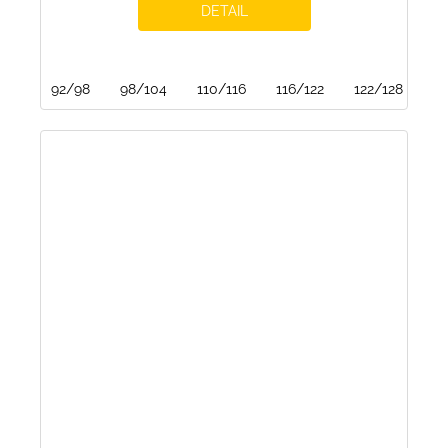
DETAIL
92/98
98/104
110/116
116/122
122/128
15