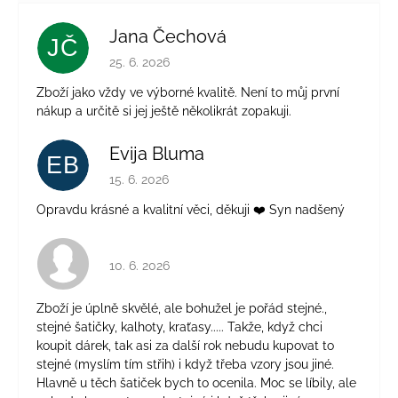
Jana Čechová
JČ
Hodnocení obchodu je 5 z 5 hvězdiček.
25. 6. 2026
Zboží jako vždy ve výborné kvalitě. Není to můj první
nákup a určitě si jej ještě několikrát zopakuji.
Evija Bluma
EB
Hodnocení obchodu je 5 z 5 hvězdiček.
15. 6. 2026
Opravdu krásné a kvalitní věci, děkuji ❤️ Syn nadšený
Hodnocení obchodu je 4 z 5 hvězdiček.
10. 6. 2026
Zboží je úplně skvělé, ale bohužel je pořád stejné.,
stejné šatičky, kalhoty, kraťasy..... Takže, když chci
koupit dárek, tak asi za další rok nebudu kupovat to
stejné (myslím tím střih) i když třeba vzory jsou jiné.
Hlavně u těch šatiček bych to ocenila. Moc se líbily, ale