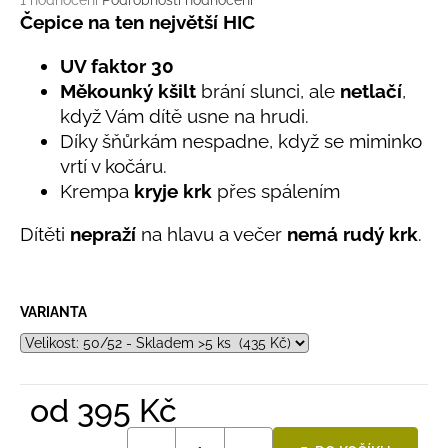
č
1 hodnocení
Podrobnosti hodnocení
hodnocení
Čepice na ten největší HIC
u
produktu
j
je
UV faktor 30
e
5,0
m
Měkounký kšilt
brání slunci, ale
netlačí
,
z
e
když Vám dítě usne na hrudi.
5
hvězdiček.
Díky šňůrkám nespadne, když se miminko
vrtí v kočáru.
LETNÍ
ČEPICE
Krempa
kryje krk
přes spálením
UV
30
Dítěti
nepraží
na hlavu a večer
nemá rudý krk
.
SVĚTLE
MODRÁ
395
Kč
VARIANTA
od
395 Kč
Měrná