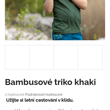
a
j
í
t
?
HLEDAT
D
Bambusové triko khaki
o
p
o
Průměrné
2 hodnocení
Podrobnosti hodnocení
hodnocení
r
Užijte si letní cestování v klidu.
produktu
u
je