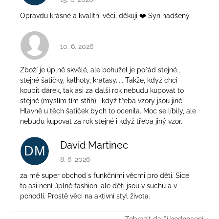
Opravdu krásné a kvalitní věci, děkuji ❤️ Syn nadšený
Hodnocení obchodu je 4 z 5 hvězdiček.
10. 6. 2026
Zboží je úplně skvělé, ale bohužel je pořád stejné.,
stejné šatičky, kalhoty, kraťasy..... Takže, když chci
koupit dárek, tak asi za další rok nebudu kupovat to
stejné (myslím tím střih) i když třeba vzory jsou jiné.
Hlavně u těch šatiček bych to ocenila. Moc se líbily, ale
nebudu kupovat za rok stejné i když třeba jiný vzor.
David Martinec
DM
Hodnocení obchodu je 5 z 5 hvězdiček.
8. 6. 2026
za mě super obchod s funkčními věcmi pro děti. Sice
to asi není úplně fashion, ale děti jsou v suchu a v
pohodlí. Prostě věci na aktivní styl života.