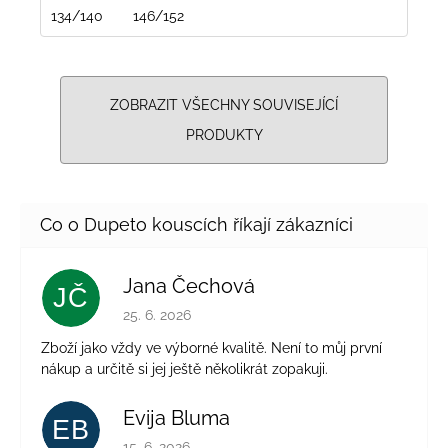
134/140
146/152
ZOBRAZIT VŠECHNY SOUVISEJÍCÍ
PRODUKTY
Jana Čechová
JČ
Hodnocení obchodu je 5 z 5 hvězdiček.
25. 6. 2026
Zboží jako vždy ve výborné kvalitě. Není to můj první
nákup a určitě si jej ještě několikrát zopakuji.
Evija Bluma
EB
Hodnocení obchodu je 5 z 5 hvězdiček.
15. 6. 2026