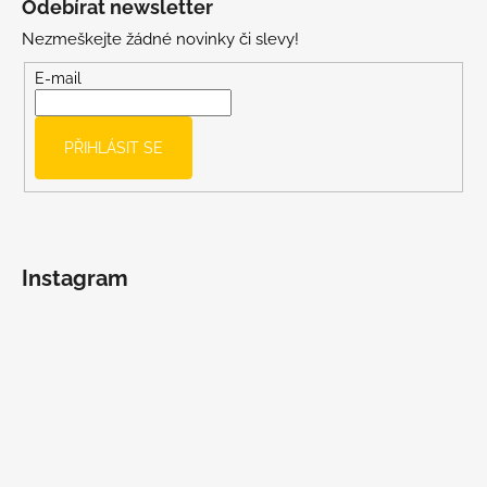
Odebírat newsletter
p
Nezmeškejte žádné novinky či slevy!
a
t
E-mail
í
PŘIHLÁSIT SE
Instagram