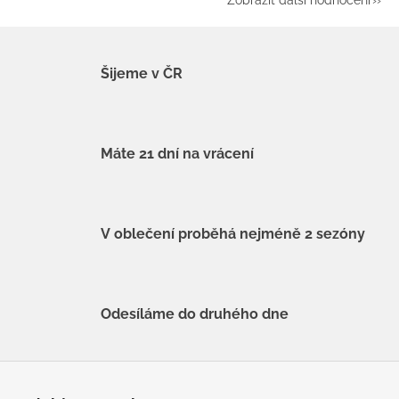
Zobrazit další hodnocení
Šijeme v ČR
Máte 21 dní na vrácení
V oblečení proběhá nejméně 2 sezóny
Odesíláme do druhého dne
Z
á