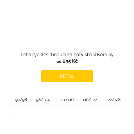
Letní rychleschnoucí kalhoty khaki Korálky
695 Kč
od
DETAIL
92/98
98/104
110/116
116/122
122/128
15