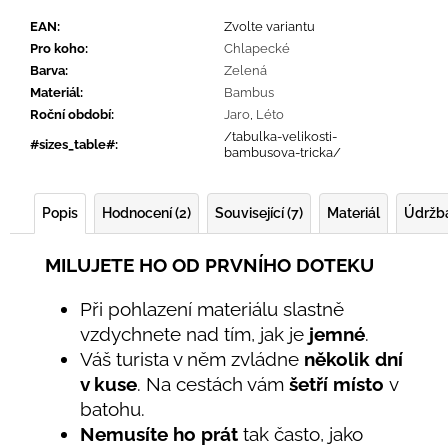
EAN
:
Zvolte variantu
Pro koho
:
Chlapecké
Barva
:
Zelená
Materiál
:
Bambus
Roční období
:
Jaro
,
Léto
/tabulka-velikosti-
#sizes_table#
:
bambusova-tricka/
Popis
Hodnocení (2)
Související (7)
Materiál
Údržb
MILUJETE HO OD PRVNÍHO DOTEKU
Při pohlazení materiálu slastně
vzdychnete nad tím, jak je
jemné
.
Váš turista v něm zvládne
několik dní
v kuse
. Na cestách vám
šetří místo
v
batohu.
Nemusíte ho prát
tak často, jako