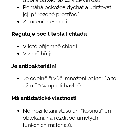
Pomáhá pokožce dýchat a udržovat
její přirozené prostředí.
Zpocené nesmrdí.
Reguluje pocit tepla i chladu
V létě příjemně chladí.
V zimě hřeje.
Je antibakteriální
Je odolnější vůči množení bakterií a to
až o 60 % oproti bavlně.
Má antistatické vlastnosti
Nehrozí létaní vlasů ani "kopnutí" při
oblékání, na rozdíl od umělých
funkčních materiálů.