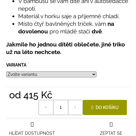
č
V bambusu se vám dítě ani v autosedačce
5,0
u
nepotí.
z
j
Materiál v horku saje a příjemně chladí.
5
e
hvězdiček.
Místo čtyř bavlněných triček, vám
na
m
dovolenou
pro mládě stačí
dvě
.
e
Jakmile ho jednou dítěti oblečete, jiné triko
už na léto nechcete.
LETNÍ
RYCHLESCHNOUCÍ
KALHOTY
VARIANTA
TYRKYSOVÉ
KORÁLKY
695
Kč
od
415 Kč
Měrná
DO KOŠÍKU
cena:
HLÍDAT DOSTUPNOST
ZEPTAT SE