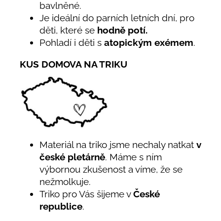
bavlněné.
Je ideální do parních letních dní, pro
děti, které se
hodně potí.
Pohladí i děti s
atopickým exémem
.
KUS DOMOVA NA TRIKU
Materiál na triko jsme nechaly natkat
v
české pletárně
. Máme s ním
výbornou zkušenost a víme, že se
nežmolkuje.
Triko pro Vás šijeme v
České
republice
.