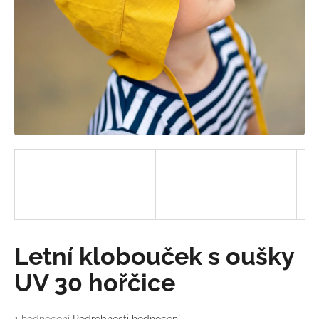
a
j
í
t
?
HLEDAT
D
o
Letní klobouček s oušky
p
o
UV 30 hořčice
r
u
Průměrné