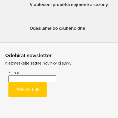
V oblečení proběhá nejméně 2 sezóny
Odesíláme do druhého dne
Z
á
Odebírat newsletter
p
Nezmeškejte žádné novinky či slevy!
a
t
E-mail
í
PŘIHLÁSIT SE