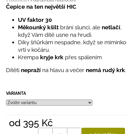
č
1 hodnocení
Podrobnosti hodnocení
hodnocení
Čepice na ten největší HIC
u
produktu
j
je
UV faktor 30
e
5,0
m
Měkounký kšilt
brání slunci, ale
netlačí
,
z
e
když Vám dítě usne na hrudi.
5
hvězdiček.
Díky šňůrkám nespadne, když se miminko
vrtí v kočáru.
LETNÍ
RYCHLESCHNOUCÍ
Krempa
kryje krk
přes spálením
KALHOTY
ŽLUTÉ
Dítěti
nepraží
na hlavu a večer
nemá rudý krk
.
695
Kč
VARIANTA
od
395 Kč
Měrná