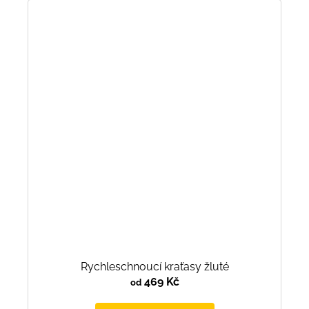
Rychleschnoucí kraťasy žluté
469 Kč
od