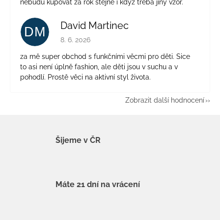
nebudu kupovat za rok stejné i když třeba jiný vzor.
David Martinec
DM
Hodnocení obchodu je 5 z 5 hvězdiček.
8. 6. 2026
za mě super obchod s funkčními věcmi pro děti. Sice
to asi není úplně fashion, ale děti jsou v suchu a v
pohodlí. Prostě věci na aktivní styl života.
Zobrazit další hodnocení
Šijeme v ČR
Máte 21 dní na vrácení