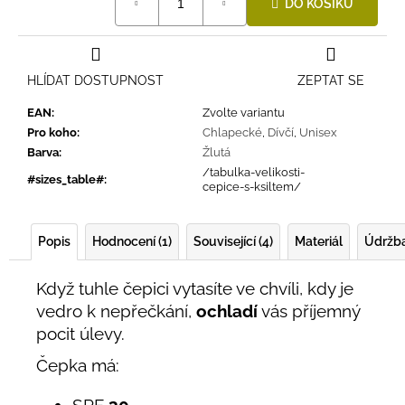
DO KOŠÍKU
cena:
HLÍDAT DOSTUPNOST
ZEPTAT SE
EAN
:
Zvolte variantu
Pro koho
:
Chlapecké
,
Dívčí
,
Unisex
Barva
:
Žlutá
/tabulka-velikosti-
#sizes_table#
:
cepice-s-ksiltem/
Popis
Hodnocení (1)
Související (4)
Materiál
Údržb
Když tuhle čepici vytasíte ve chvíli, kdy je
vedro k nepřečkání,
ochladí
vás příjemný
pocit úlevy.
Čepka má:
SPF
30,