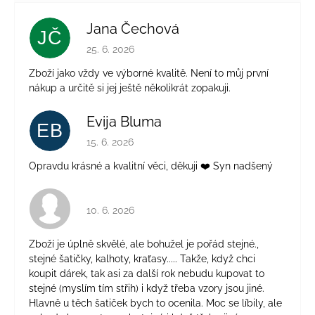
Jana Čechová
JČ
Hodnocení obchodu je 5 z 5 hvězdiček.
25. 6. 2026
Zboží jako vždy ve výborné kvalitě. Není to můj první
nákup a určitě si jej ještě několikrát zopakuji.
Evija Bluma
EB
Hodnocení obchodu je 5 z 5 hvězdiček.
15. 6. 2026
Opravdu krásné a kvalitní věci, děkuji ❤️ Syn nadšený
Hodnocení obchodu je 4 z 5 hvězdiček.
10. 6. 2026
Zboží je úplně skvělé, ale bohužel je pořád stejné.,
stejné šatičky, kalhoty, kraťasy..... Takže, když chci
koupit dárek, tak asi za další rok nebudu kupovat to
stejné (myslím tím střih) i když třeba vzory jsou jiné.
Hlavně u těch šatiček bych to ocenila. Moc se líbily, ale