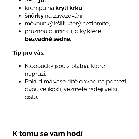
krempu na
krytí krku,
šňůrky
na zavazování,
měkounký kšilt, který nezlomíte,
pružnou gumičku, díky které
bezvadně sedne.
Tip pro vás:
Kloboučky jsou z plátna, které
nepruží.
Pokud má vaše dítě obvod na pomezí
dvou velikostí, vezměte raději větší
číslo.