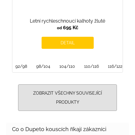
Letní rychleschnoucí kalhoty žluté
695 Kč
od
DETAIL
92/98
98/104
104/110
110/116
116/122
1
ZOBRAZIT VŠECHNY SOUVISEJÍCÍ
PRODUKTY