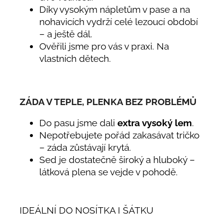
Díky vysokým nápletům v pase a na
nohavicích vydrží celé lezoucí období
– a ještě dál.
Ověřili jsme pro vás v praxi. Na
vlastních dětech.
ZÁDA V TEPLE, PLENKA BEZ PROBLÉMŮ
Do pasu jsme dali
extra vysoký lem
.
Nepotřebujete pořád zakasávat tričko
– záda zůstávají krytá.
Sed je dostatečně široký a hluboký –
látková plena se vejde v pohodě.
IDEÁLNÍ DO NOSÍTKA I ŠÁTKU