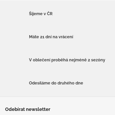
Šijeme v ČR
Máte 21 dní na vrácení
V oblečení proběhá nejméně 2 sezóny
Odesíláme do druhého dne
Z
á
Odebírat newsletter
p