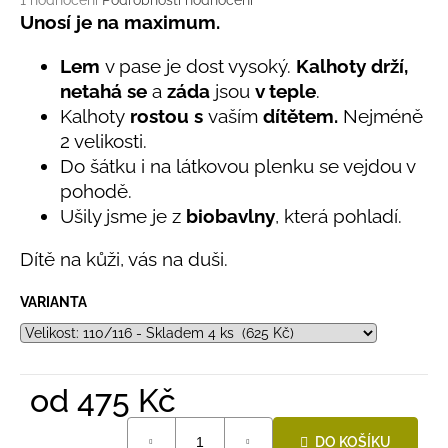
č
1 hodnocení
Podrobnosti hodnocení
hodnocení
Unosí je na maximum.
u
produktu
j
je
Lem
v pase je dost vysoký.
Kalhoty drží,
e
5,0
m
netahá se
a
záda
jsou
v teple
.
z
e
Kalhoty
rostou s
vaším
dítětem.
Nejméně
5
hvězdiček.
2 velikosti.
Do šátku i na látkovou plenku se vejdou v
LETNÍ
KLOBOUČEK
pohodě.
S
Ušily jsme je z
biobavlny
, která pohladí.
OUŠKY
UV
30
Dítě na kůži, vás na duši.
BÍLÝ
395
VARIANTA
Kč
od
475 Kč
Měrná
DO KOŠÍKU
cena: