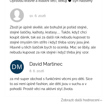
Opravdu krásné a kvalitní věci, děkuji ❤️ Syn nadšený
Hodnocení obchodu je 4 z 5 hvězdiček.
10. 6. 2026
Zboží je úplně skvělé, ale bohužel je pořád stejné.,
stejné šatičky, kalhoty, kraťasy..... Takže, když chci
koupit dárek, tak asi za další rok nebudu kupovat to
stejné (myslím tím střih) i když třeba vzory jsou jiné.
Hlavně u těch šatiček bych to ocenila. Moc se líbily, ale
nebudu kupovat za rok stejné i když třeba jiný vzor.
David Martinec
DM
Hodnocení obchodu je 5 z 5 hvězdiček.
8. 6. 2026
za mě super obchod s funkčními věcmi pro děti. Sice
to asi není úplně fashion, ale děti jsou v suchu a v
pohodlí. Prostě věci na aktivní styl života.
Zobrazit další hodnocení