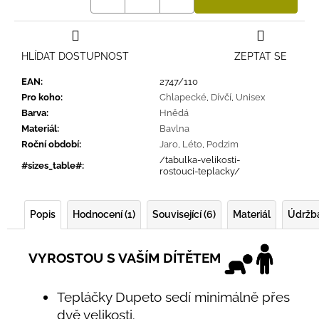
HLÍDAT DOSTUPNOST
ZEPTAT SE
EAN
:
2747/110
Pro koho
:
Chlapecké
,
Dívčí
,
Unisex
Barva
:
Hnědá
Materiál
:
Bavlna
Roční období
:
Jaro
,
Léto
,
Podzim
/tabulka-velikosti-
#sizes_table#
:
rostouci-teplacky/
Popis
Hodnocení (1)
Související (6)
Materiál
Údržb
VYROSTOU S VAŠÍM DÍTĚTEM
Tepláčky Dupeto sedí minimálně přes
dvě velikosti.