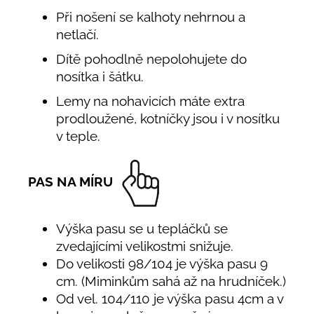
Při nošení se kalhoty nehrnou a
netlačí.
Dítě pohodlně nepolohujete do
nosítka i šátku.
Lemy na nohavicích máte extra
prodloužené, kotníčky jsou i v nosítku
v teple.
PAS NA MÍRU
Výška pasu se u tepláčků se
zvedajícími velikostmi snižuje.
Do velikosti 98/104 je výška pasu 9
cm. (Miminkům sahá až na hrudníček.)
Od vel. 104/110 je výška pasu 4cm a v