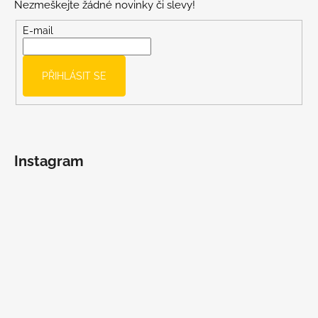
Nezmeškejte žádné novinky či slevy!
a
t
E-mail
í
PŘIHLÁSIT SE
Instagram