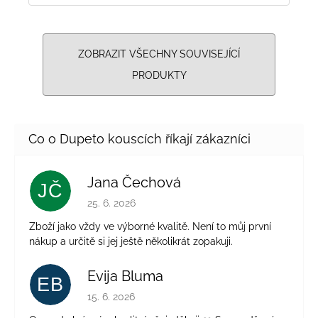
ZOBRAZIT VŠECHNY SOUVISEJÍCÍ
PRODUKTY
Jana Čechová
JČ
Hodnocení obchodu je 5 z 5 hvězdiček.
25. 6. 2026
Zboží jako vždy ve výborné kvalitě. Není to můj první
nákup a určitě si jej ještě několikrát zopakuji.
Evija Bluma
EB
Hodnocení obchodu je 5 z 5 hvězdiček.
15. 6. 2026