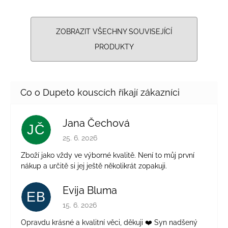
ZOBRAZIT VŠECHNY SOUVISEJÍCÍ
PRODUKTY
Jana Čechová
JČ
Hodnocení obchodu je 5 z 5 hvězdiček.
25. 6. 2026
Zboží jako vždy ve výborné kvalitě. Není to můj první
nákup a určitě si jej ještě několikrát zopakuji.
Evija Bluma
EB
Hodnocení obchodu je 5 z 5 hvězdiček.
15. 6. 2026
Opravdu krásné a kvalitní věci, děkuji ❤️ Syn nadšený