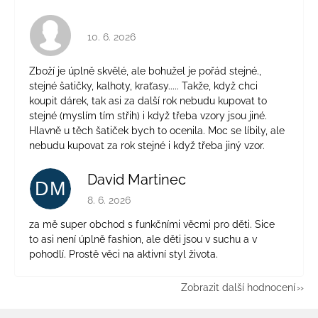
Hodnocení obchodu je 4 z 5 hvězdiček.
10. 6. 2026
Zboží je úplně skvělé, ale bohužel je pořád stejné.,
stejné šatičky, kalhoty, kraťasy..... Takže, když chci
koupit dárek, tak asi za další rok nebudu kupovat to
stejné (myslím tím střih) i když třeba vzory jsou jiné.
Hlavně u těch šatiček bych to ocenila. Moc se líbily, ale
nebudu kupovat za rok stejné i když třeba jiný vzor.
David Martinec
DM
Hodnocení obchodu je 5 z 5 hvězdiček.
8. 6. 2026
za mě super obchod s funkčními věcmi pro děti. Sice
to asi není úplně fashion, ale děti jsou v suchu a v
pohodlí. Prostě věci na aktivní styl života.
Zobrazit další hodnocení