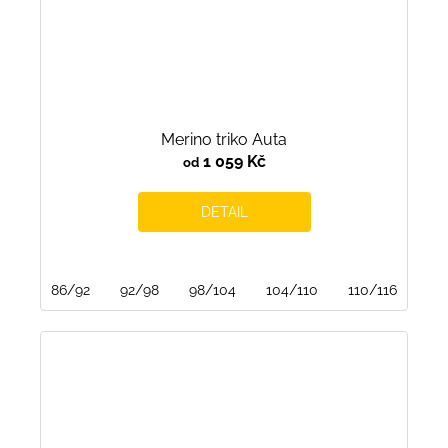
Merino triko Auta
1 059 Kč
od
DETAIL
86/92
92/98
98/104
104/110
110/116
122