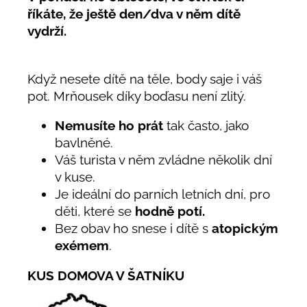
říkáte, že ještě den/dva v něm dítě
vydrží.
Když nesete dítě na těle, body saje i váš
pot. Mrňousek díky boďasu není zlitý.
Nemusíte ho prát
tak často, jako
bavlněné.
Váš turista v něm zvládne několik dní
v kuse.
Je ideální do parních letních dní, pro
děti, které se
hodně potí.
Bez obav ho snese i dítě s
atopickým
exémem
.
KUS DOMOVA V ŠATNÍKU