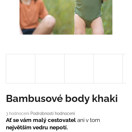
a
j
í
t
?
HLEDAT
D
Bambusové body khaki
o
p
o
Průměrné
3 hodnocení
Podrobnosti hodnocení
hodnocení
r
Ať se vám malý cestovatel
ani v tom
produktu
u
největším vedru nepotí.
je