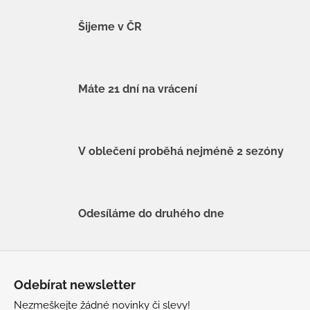
Šijeme v ČR
Máte 21 dní na vrácení
V oblečení proběhá nejméně 2 sezóny
Odesíláme do druhého dne
Z
á
Odebírat newsletter
p
Nezmeškejte žádné novinky či slevy!