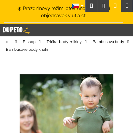
K
Přejít
Hledat
Nákup
M
Přihlášení
☀️ Prázdninový režim: otevřeno a odesílání
na
o
obsah
Zpět
Zpět
objednávek v út a čt.
košík
š
í
C
k
o
Domů
E-shop
Trička, body, mikiny
Bambusová body
p
Bambusové body khaki
o
t
ř
e
b
u
j
e
t
e
n