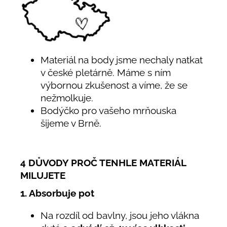
Materiál na body jsme nechaly natkat
v české pletárně. Máme s ním
výbornou zkušenost a víme, že se
nežmolkuje.
Bodýčko pro vašeho mrňouska
šijeme v Brně.
4 DŮVODY PROČ TENHLE MATERIÁL
MILUJETE
1. Absorbuje pot
Na rozdíl od bavlny, jsou jeho vlákna