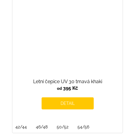
Letní čepice UV 30 tmavá khaki
395 Kč
od
DETAIL
42/44
46/48
50/52
54/56