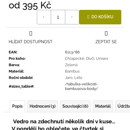
od
395 Kč
Měrná
DO KOŠÍKU
cena:
HLÍDAT DOSTUPNOST
ZEPTAT SE
EAN
:
6113/86
Pro koho
:
Chlapecké
,
Dívčí
,
Unisex
Barva
:
Zelená
Materiál
:
Bambus
Roční období
:
Jaro
,
Léto
/tabulka-velikosti-
#sizes_table#
:
bambusova-body/
Popis
Hodnocení (3)
Související (6)
Materiál
Údržb
Vedro na zdechnutí několik dní v kuse...
V pondělí ho oblečete, ve čtvrtek si