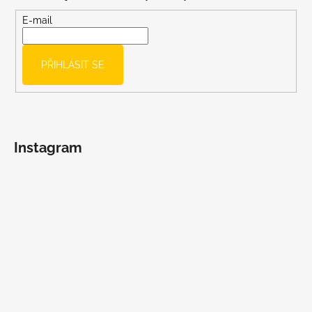
a
t
E-mail
í
PŘIHLÁSIT SE
Instagram