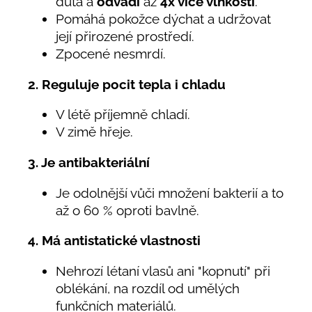
dutá a
odvádí
až
4x více vlhkosti
.
Pomáhá pokožce dýchat a udržovat
její přirozené prostředí.
Zpocené nesmrdí.
2. Reguluje pocit tepla i chladu
V létě příjemně chladí.
V zimě hřeje.
3. Je antibakteriální
Je odolnější vůči množení bakterií a to
až o 60 % oproti bavlně.
4. Má antistatické vlastnosti
Nehrozí létaní vlasů ani "kopnutí" při
oblékání, na rozdíl od umělých
funkčních materiálů.