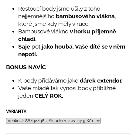
č
5,0
u
Rostoucí body jsme ušily z toho
z
j
nejjemnějšího
bambusového vlákna
,
5
e
hvězdiček.
které jsme kdy měly v ruce.
m
Bambusové vlákno
v horku příjemně
e
chladí.
Saje
pot
jako houba. Vaše dítě se v něm
BAMBUSOVÉ
nepotí.
TRIKO
NÁMOŘNICKÉ
BONUS NAVÍC
PRUHY
MODRÉ
K body přidáváme jako
dárek extendor.
435
Kč
Vaše mládě tak vynosí body přibližně
jeden
CELÝ ROK.
VARIANTA