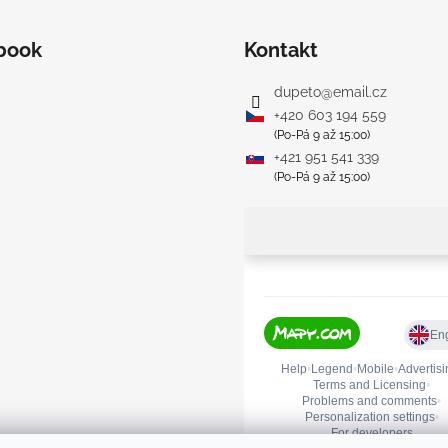
book
Kontakt
dupeto
@
email.cz
+420 603 194 559
(Po-Pá 9 až 15:00)
+421 951 541 339
(Po-Pá 9 až 15:00)