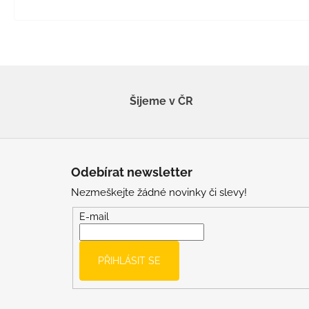
Šijeme v ČR
Z
á
Odebírat newsletter
p
Nezmeškejte žádné novinky či slevy!
a
t
E-mail
í
PŘIHLÁSIT SE