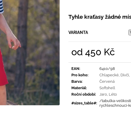
PRUHY MODRÉ
395 Kč
435 Kč
Tyhle kraťasy žádné mís
VARIANTA
od
450 Kč
Měrná
cena:
EAN
:
6410/98
Pro koho
:
Chlapecké
,
Dívčí
,
Barva
:
Červená
Materiál
:
Softshell
Roční období
:
Jaro
,
Léto
/tabulka-velikosti
#sizes_table#
:
rychleschnouci-k