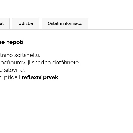
ál
Údržba
Ostatní informace
se nepotí
ního softshellu.
beňourovi ji snadno dotáhnete.
 síťovině.
i přidali
reflexní prvek
.