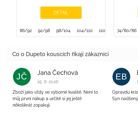
DETAIL
86/92
92/98
98/104
104/110
110/116
74/80/86
116/122
Jana Čechová
JČ
EB
Hodnocení obchodu je 5 z 5 hvězdiček.
25. 6. 2026
Zboží jako vždy ve výborné kvalitě. Není to
Opravdu krásn
můj první nákup a určitě si jej ještě
Syn nadšen
několikrát zopakuji.