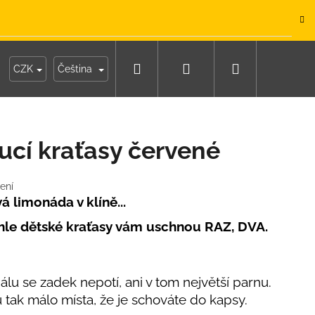
.
Hledat
Přihlášení
Nákupní
y
Moje objednávka
CZK
Čeština
košík
cí kraťasy červené
ení
á limonáda v klíně...
yhle dětské kraťasy vám uschnou RAZ, DVA.
lu se zadek nepotí, ani v tom největší parnu.
tak málo místa, že je schováte do kapsy.
IKO NÁMOŘNICKÉ