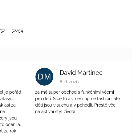
/52
52/54
David Martinec
DM
je 4 z 5 hvězdiček.
Hodnocení obchodu je 5 z 5 hvězdiček.
8. 6. 2026
el je pořád
za mě super obchod s funkčními věcmi
aťasy.....
pro děti. Sice to asi není úplně fashion, ale
ak asi za
děti jsou v suchu a v pohodlí. Prostě věci
jné
na aktivní styl života.
zory jsou
to ocenila.
t za rok