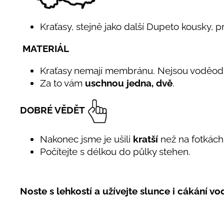
Kraťasy, stejně jako další Dupeto kousky, p
MATERIÁL
Kraťasy nemají membránu. Nejsou voděod
Za to vám
uschnou jedna, dvě
.
DOBRÉ VĚDĚT
Nakonec jsme je ušili
kratší
než na fotkách.
Počítejte s délkou do půlky stehen.
Noste s lehkostí a užívejte slunce i cákání vo