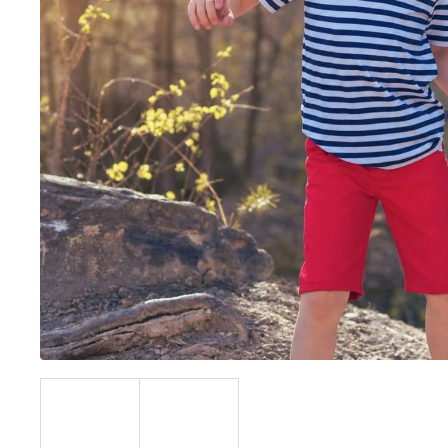
BÍLÝ
395 Kč