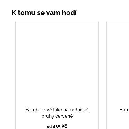
Bambusové triko námořnické
Bam
pruhy červené
435 Kč
od