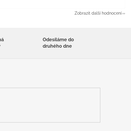
Zobrazit další hodnocení
há
Odesíláme do
y
druhého dne