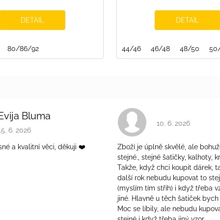
DETAIL
DETAIL
122/128
80/86/92
128/134
134/140
140/146
44/46
152/158
46/48
158/164
48/50
50
Evija Bluma
Hodnocení obchodu 
10. 6. 2026
Hodnocení obchodu je 5 z 5 hvězdiček.
15. 6. 2026
é a kvalitní věci, děkuji ❤️
Zboží je úplně skvělé, ale bohuž
ý
stejné., stejné šatičky, kalhoty, kr
Takže, když chci koupit dárek, t
další rok nebudu kupovat to ste
(myslím tím střih) i když třeba v
jiné. Hlavně u těch šatiček bych 
Moc se líbily, ale nebudu kupova
stejné i když třeba jiný vzor.