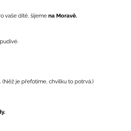
ro vaše dítě, šijeme
na Moravě.
pudivé.
 (Něž je přefotíme, chvilku to potrvá.)
dy.