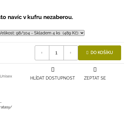
to navíc v kufru nezaberou.
DO KOŠÍKU
Unisex
HLÍDAT DOSTUPNOST
ZEPTAT SE
-
ratasy/