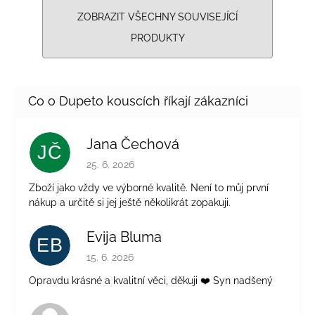
ZOBRAZIT VŠECHNY SOUVISEJÍCÍ
PRODUKTY
Jana Čechová
JČ
Hodnocení obchodu je 5 z 5 hvězdiček.
25. 6. 2026
Zboží jako vždy ve výborné kvalitě. Není to můj první
nákup a určitě si jej ještě několikrát zopakuji.
Evija Bluma
EB
Hodnocení obchodu je 5 z 5 hvězdiček.
15. 6. 2026
Opravdu krásné a kvalitní věci, děkuji ❤️ Syn nadšený