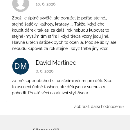
Hodnocení obchodu je 4 z 5 hvězdiček.
10. 6. 2026
Zboží je úplně skvělé, ale bohužel je pořád stejné.,
stejné šatičky, kalhoty, kraťasy..... Takže, když chci
koupit dárek, tak asi za další rok nebudu kupovat to
stejné (myslím tím střih) i když třeba vzory jsou jiné.
Hlavně u těch šatiček bych to ocenila. Moc se líbily, ale
nebudu kupovat za rok stejné i když třeba jiný vzor.
David Martinec
DM
Hodnocení obchodu je 5 z 5 hvězdiček.
8. 6. 2026
za mě super obchod s funkčními věcmi pro děti. Sice
to asi není úplně fashion, ale děti jsou v suchu a v
pohodlí. Prostě věci na aktivní styl života.
Zobrazit další hodnocení