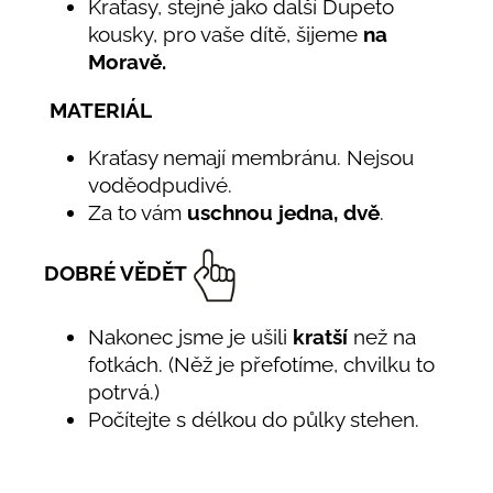
Kraťasy, stejně jako další Dupeto
kousky, pro vaše dítě, šijeme
na
Moravě.
MATERIÁL
Kraťasy nemají membránu. Nejsou
voděodpudivé.
Za to vám
uschnou jedna, dvě
.
DOBRÉ VĚDĚT
Nakonec jsme je ušili
kratší
než na
fotkách. (Něž je přefotíme, chvilku to
potrvá.)
Počítejte s délkou do půlky stehen.