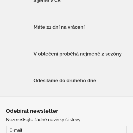
Šijeme v ČR
Máte 21 dní na vrácení
V oblečení proběhá nejméně 2 sezóny
Odesíláme do druhého dne
Z
á
Odebírat newsletter
p
Nezmeškejte žádné novinky či slevy!
a
t
E-mail