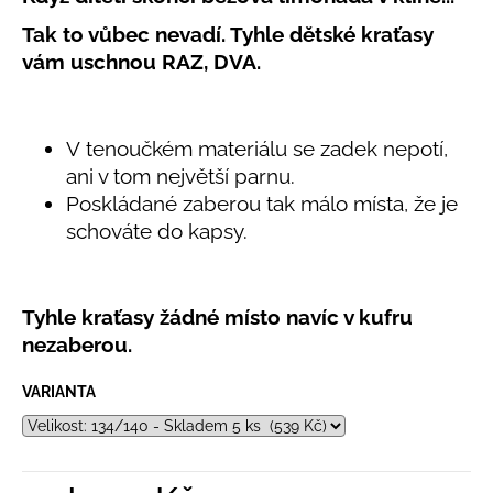
č
produktu
u
Tak to vůbec nevadí. Tyhle dětské kraťasy
je
j
5,0
vám uschnou RAZ, DVA.
e
z
5
m
hvězdiček.
e
V tenoučkém materiálu se zadek nepotí,
ani v tom největší parnu.
LETNÍ
Poskládané zaberou tak málo místa, že je
ČEPICE
UV
schováte do kapsy.
30
SVĚTLE
MODRÁ
395
Tyhle kraťasy žádné místo navíc v kufru
Kč
nezaberou.
VARIANTA