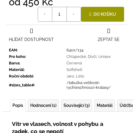
od
450 Kč
Měrná
DO KOŠÍKU
cena:
HLÍDAT DOSTUPNOST
ZEPTAT SE
EAN
:
6410/134
Pro koho
:
Chlapecké
,
Dívčí
,
Unisex
Barva
:
Červená
Materiál
:
Softshell
Roční období
:
Jaro
,
Léto
/tabulka-velikosti-
#sizes_table#
:
rychleschnouci-kratasy/
Popis
Hodnocení (1)
Související (3)
Materiál
Údržb
Vítr ve vlasech, volnost v pohybu a
zadek, co se nepotí