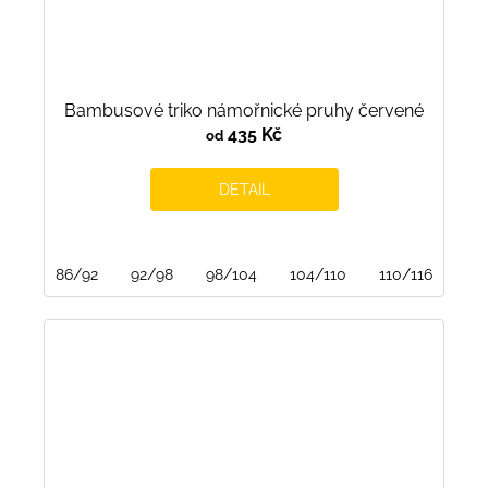
Bambusové triko námořnické pruhy červené
435 Kč
od
DETAIL
86/92
92/98
98/104
104/110
110/116
116