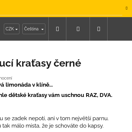
.
Hledat
Přihlášení
Nákupní
y
Moje objednávka
CZK
Čeština
košík
cí kraťasy černé
nocení
á limonáda v klíně...
yhle dětské kraťasy vám uschnou RAZ, DVA.
 se zadek nepotí, ani v tom největší parnu.
tak málo místa, že je schováte do kapsy.
IKO NÁMOŘNICKÉ