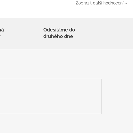
Zobrazit další hodnocení
há
Odesíláme do
y
druhého dne