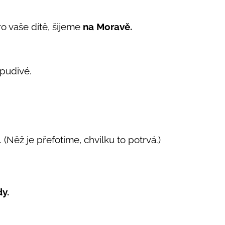
ro vaše dítě, šijeme
na Moravě.
pudivé.
 (Něž je přefotíme, chvilku to potrvá.)
dy.