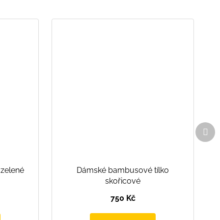
Dal
pro
zelené
Dámské bambusové tílko
skořicové
750 Kč