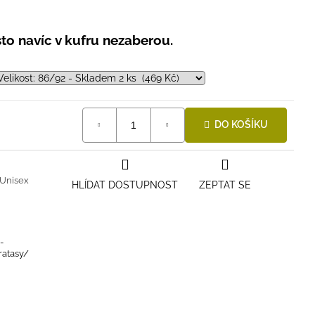
to navíc v kufru nezaberou.
DO KOŠÍKU
Unisex
HLÍDAT DOSTUPNOST
ZEPTAT SE
-
ratasy/