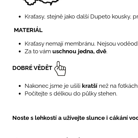
Kraťasy, stejně jako další Dupeto kousky, p
MATERIÁL
Kraťasy nemají membránu. Nejsou voděod
Za to vám
uschnou jedna, dvě
.
DOBRÉ VĚDĚT
Nakonec jsme je ušili
kratší
než na fotkách.
Počítejte s délkou do půlky stehen.
Noste s lehkostí a užívejte slunce i cákání vo