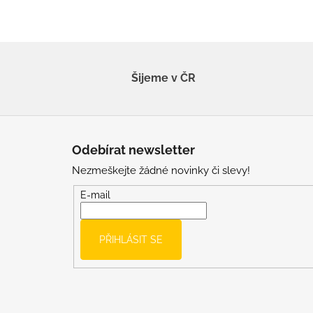
Šijeme v ČR
Z
á
Odebírat newsletter
p
Nezmeškejte žádné novinky či slevy!
a
t
E-mail
í
PŘIHLÁSIT SE