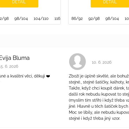
DETAIL
DETAIL
2/98
98/104
104/110
116/122
86/92
122/128
92/98
140/146
98/104
146/15
1
Evija Bluma
Hodnocení obchodu 
10. 6. 2026
Hodnocení obchodu je 5 z 5 hvězdiček.
15. 6. 2026
é a kvalitní věci, děkuji ❤️
Zboží je úplně skvělé, ale bohuž
ý
stejné., stejné šatičky, kalhoty, kr
Takže, když chci koupit dárek, t
další rok nebudu kupovat to ste
(myslím tím střih) i když třeba v
jiné. Hlavně u těch šatiček bych 
Moc se líbily, ale nebudu kupova
stejné i když třeba jiný vzor.