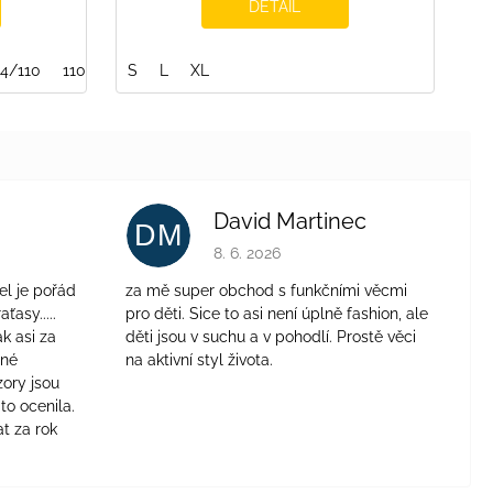
DETAIL
2
04/110
110/116
S
116/122
L
XL
122/128
128/134
134/140
140/1
David Martinec
DM
je 4 z 5 hvězdiček.
Hodnocení obchodu je 5 z 5 hvězdiček.
8. 6. 2026
el je pořád
za mě super obchod s funkčními věcmi
aťasy.....
pro děti. Sice to asi není úplně fashion, ale
ak asi za
děti jsou v suchu a v pohodlí. Prostě věci
jné
na aktivní styl života.
zory jsou
to ocenila.
t za rok