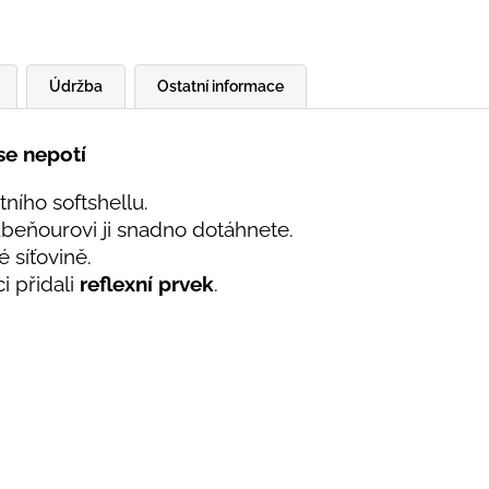
Údržba
Ostatní informace
se nepotí
ního softshellu.
beňourovi ji snadno dotáhnete.
 síťovině.
i přidali
reflexní prvek
.