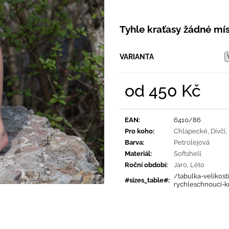
PRUHY MODRÉ
395 Kč
435 Kč
Tyhle kraťasy žádné mís
VARIANTA
od
450 Kč
Měrná
cena:
EAN
:
6410/86
Pro koho
:
Chlapecké
,
Dívčí
,
Barva
:
Petrolejová
Materiál
:
Softshell
Roční období
:
Jaro
,
Léto
/tabulka-velikosti
#sizes_table#
:
rychleschnouci-k