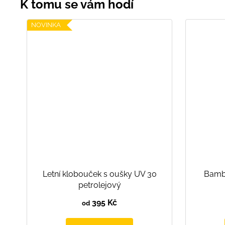
NOVINKA
Letní klobouček s oušky UV 30
Bambu
petrolejový
395 Kč
od