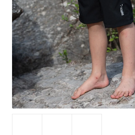
BÍLÝ
395 Kč