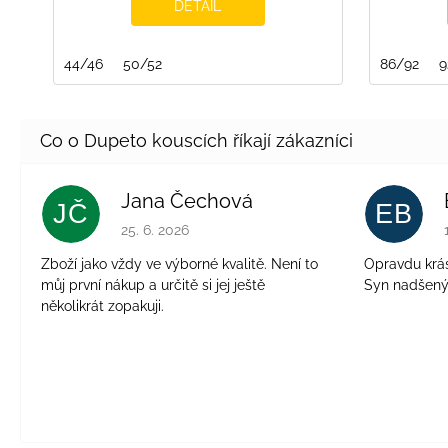
DETAIL
44/46
50/52
86/92
9
Jana Čechová
JČ
EB
Hodnocení obchodu je 5 z 5 hvězdiček.
25. 6. 2026
Zboží jako vždy ve výborné kvalitě. Není to
Opravdu krásn
můj první nákup a určitě si jej ještě
Syn nadšen
několikrát zopakuji.