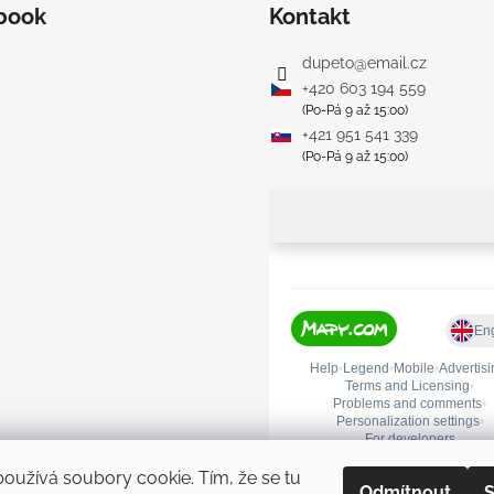
book
Kontakt
dupeto
@
email.cz
+420 603 194 559
(Po-Pá 9 až 15:00)
+421 951 541 339
(Po-Pá 9 až 15:00)
oužívá soubory cookie. Tím, že se tu
Odmítnout
S