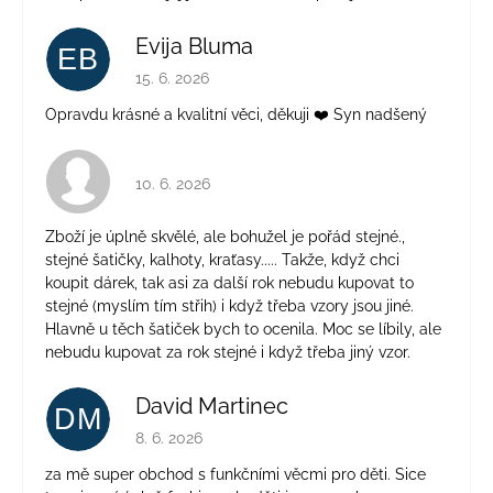
Evija Bluma
EB
Hodnocení obchodu je 5 z 5 hvězdiček.
15. 6. 2026
Opravdu krásné a kvalitní věci, děkuji ❤️ Syn nadšený
Hodnocení obchodu je 4 z 5 hvězdiček.
10. 6. 2026
Zboží je úplně skvělé, ale bohužel je pořád stejné.,
stejné šatičky, kalhoty, kraťasy..... Takže, když chci
koupit dárek, tak asi za další rok nebudu kupovat to
stejné (myslím tím střih) i když třeba vzory jsou jiné.
Hlavně u těch šatiček bych to ocenila. Moc se líbily, ale
nebudu kupovat za rok stejné i když třeba jiný vzor.
David Martinec
DM
Hodnocení obchodu je 5 z 5 hvězdiček.
8. 6. 2026
za mě super obchod s funkčními věcmi pro děti. Sice