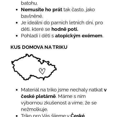
batohu.
Nemusíte ho prát
tak často, jako
bavlněné.
Je ideální do parních letních dní, pro
děti, které se
hodně potí.
Pohladí i děti s
atopickým exémem
.
KUS DOMOVA NA TRIKU
Materiál na triko jsme nechaly natkat
v
české pletárně
. Máme s ním
výbornou zkušenost a víme, že se
nežmolkuje.
Triko pro Vás šijeme v
České