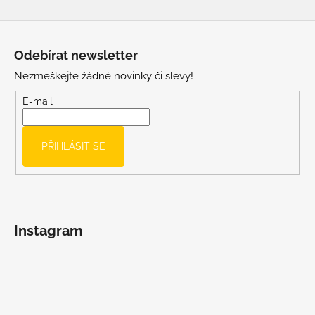
Z
á
Odebírat newsletter
p
Nezmeškejte žádné novinky či slevy!
a
t
E-mail
í
PŘIHLÁSIT SE
Instagram