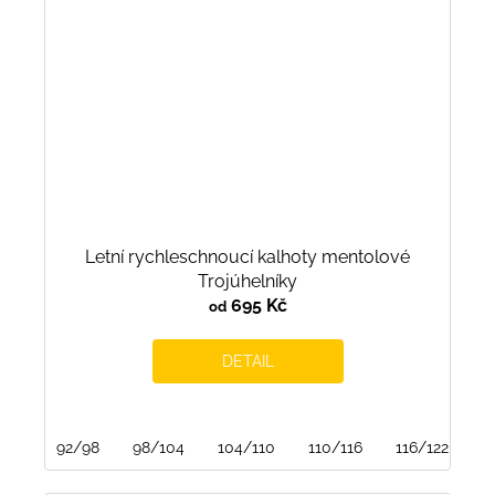
Letní rychleschnoucí kalhoty mentolové
Trojúhelníky
695 Kč
od
DETAIL
92/98
98/104
104/110
110/116
116/122