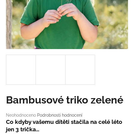
a
j
í
t
?
HLEDAT
D
Bambusové triko zelené
o
p
o
Průměrné
Neohodnoceno
Podrobnosti hodnocení
hodnocení
r
Co kdyby vašemu dítěti stačila na celé léto
produktu
u
jen 3 trička…
je