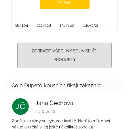
DETAIL
98/104
122/128
134/140
146/152
ZOBRAZIT VŠECHNY SOUVISEJÍCÍ
PRODUKTY
Jana Čechová
JČ
Hodnocení obchodu je 5 z 5 hvězdiček.
25. 6. 2026
Zboží jako vždy ve výborné kvalitě. Není to můj první
nákup a určitě si jej ještě několikrát zopakuji.