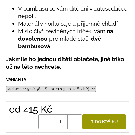
č
0,0
u
V bambusu se vám dítě ani v autosedačce
z
j
nepotí.
5
e
hvězdiček.
Materiál v horku saje a příjemně chladí.
m
Místo čtyř bavlněných triček, vám
na
e
dovolenou
pro mládě stačí
dvě
bambusová
.
BAMBUSOVÉ
TRIKO
Jakmile ho jednou dítěti oblečete, jiné triko
NÁMOŘNICKÉ
už na léto nechcete.
PRUHY
MODRÉ
VARIANTA
435
Kč
od
415 Kč
Měrná
DO KOŠÍKU
cena: