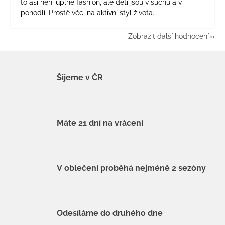
to asi není úplně fashion, ale děti jsou v suchu a v
pohodlí. Prostě věci na aktivní styl života.
Zobrazit další hodnocení
Šijeme v ČR
Máte 21 dní na vrácení
V oblečení proběhá nejméně 2 sezóny
Odesíláme do druhého dne