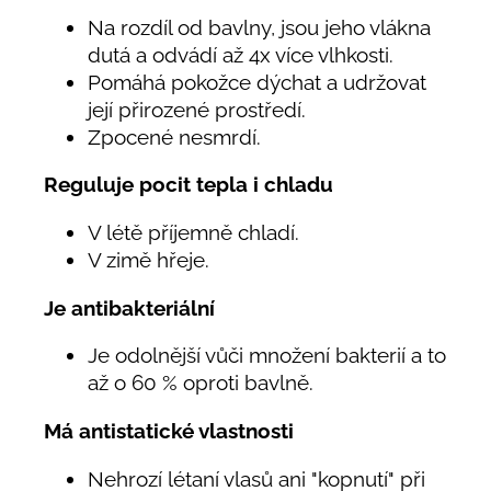
Na rozdíl od bavlny, jsou jeho vlákna
dutá a odvádí až 4x více vlhkosti.
Pomáhá pokožce dýchat a udržovat
její přirozené prostředí.
Zpocené nesmrdí.
Reguluje pocit tepla i chladu
V létě příjemně chladí.
V zimě hřeje.
Je antibakteriální
Je odolnější vůči množení bakterií a to
až o 60 % oproti bavlně.
Má antistatické vlastnosti
Nehrozí létaní vlasů ani "kopnutí" při