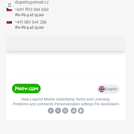
dupeto
@
email.cz
+420 603 194 559
(Po-Pá 9 až 15:00)
+421 951 541 339
(Po-Pá 9 až 15:00)