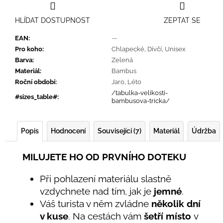
HLÍDAT DOSTUPNOST
ZEPTAT SE
EAN
:
—
Pro koho
:
Chlapecké
,
Dívčí
,
Unisex
Barva
:
Zelená
Materiál
:
Bambus
Roční období
:
Jaro
,
Léto
/tabulka-velikosti-
#sizes_table#
:
bambusova-tricka/
Popis
Hodnocení
Související (7)
Materiál
Údržba
MILUJETE HO OD PRVNÍHO DOTEKU
Při pohlazení materiálu slastně
vzdychnete nad tím, jak je
jemné
.
Váš turista v něm zvládne
několik dní
v kuse
. Na cestách vám
šetří místo
v