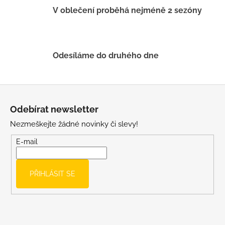
k
V oblečení proběhá nejméně 2 sezóny
y
v
ý
p
Odesíláme do druhého dne
i
s
u
Z
á
Odebírat newsletter
p
Nezmeškejte žádné novinky či slevy!
a
t
E-mail
í
PŘIHLÁSIT SE