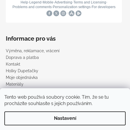
Informace pro vás
Výměna, reklamace, vrácení
Doprava a platba
Kontakt
Holky Dupeťačky
Moje objednávka
Materiály
Obchodní podmínky
Tento web používá soubory cookie. Tím, že se tu
Podmínky ochrany osobních údajů
procházíte souhlasíte s jejich používáním.
Prodávané značky
Nastavení
Vytvořil Shoptet