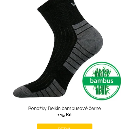
p
i
s
p
r
o
d
u
k
t
ů
Ponožky Belkin bambusové černé
115 Kč