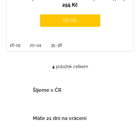
255 Kč
DETAIL
16-19
20-24
35-38
4
položek celkem
O
v
l
á
Šijeme v ČR
d
a
c
í
Máte 21 dní na vrácení
p
r
v