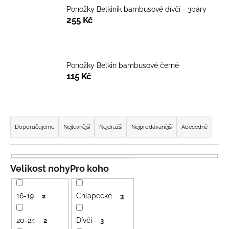
Ponožky Belkinik bambusové dívčí - 3páry
a
255 Kč
j
í
t
?
Ponožky Belkin bambusové černé
115 Kč
Ř
HLEDAT
a
Doporučujeme
Nejlevnější
Nejdražší
Nejprodávanější
Abecedně
z
e
D
n
Velikost nohy
Pro koho
o
í
p
p
o
16-19
Chlapecké
2
3
r
r
u
o
20-24
Dívčí
2
3