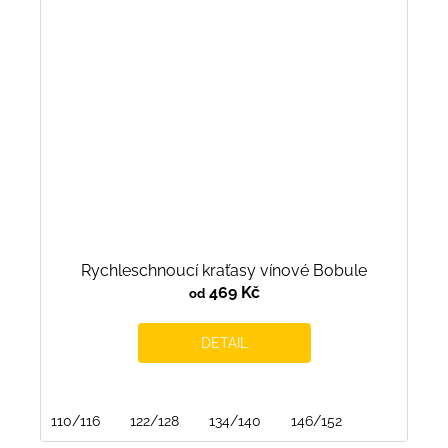
Rychleschnoucí kraťasy vínové Bobule
469 Kč
od
DETAIL
110/116
122/128
134/140
146/152