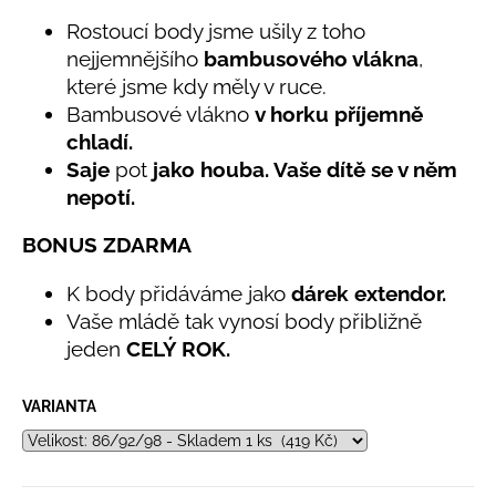
č
5,0
u
Rostoucí body jsme ušily z toho
z
j
nejjemnějšího
bambusového vlákna
,
5
e
hvězdiček.
které jsme kdy měly v ruce.
m
Bambusové vlákno
v horku příjemně
e
chladí.
Saje
pot
jako houba. Vaše dítě se v něm
LETNÍ
nepotí.
ČEPICE
UV
BONUS ZDARMA
30
SVĚTLE
MODRÁ
K body přidáváme jako
dárek extendor.
395
Vaše mládě tak vynosí body přibližně
Kč
jeden
CELÝ ROK.
VARIANTA