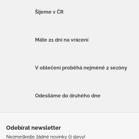
Šijeme v ČR
Máte 21 dní na vrácení
V oblečení proběhá nejméně 2 sezóny
Odesíláme do druhého dne
Z
á
Odebírat newsletter
p
Nezmeškejte žádné novinky či slevy!