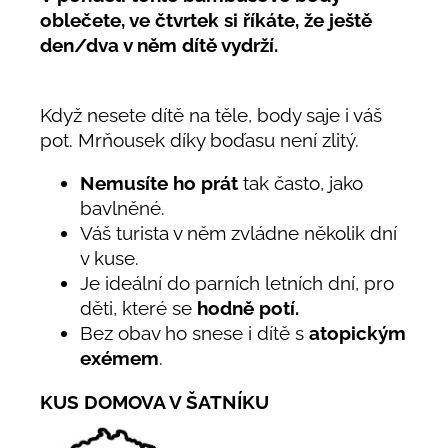
oblečete, ve čtvrtek si říkáte, že ještě
den/dva v něm dítě vydrží.
Když nesete dítě na těle, body saje i váš
pot. Mrňousek díky boďasu není zlitý.
Nemusíte ho prát
tak často, jako
bavlněné.
Váš turista v něm zvládne několik dní
v kuse.
Je ideální do parních letních dní, pro
děti, které se
hodně potí.
Bez obav ho snese i dítě s
atopickým
exémem
.
KUS DOMOVA V ŠATNÍKU