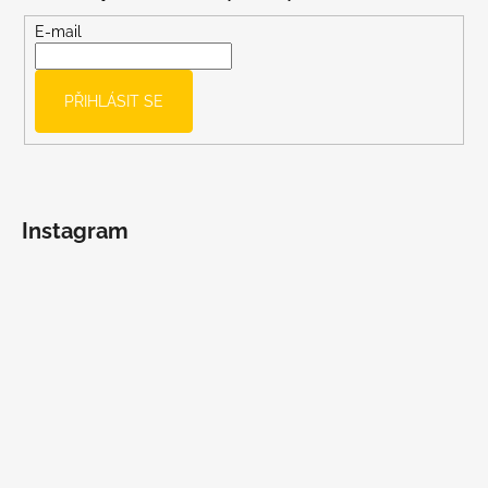
a
t
E-mail
í
PŘIHLÁSIT SE
Instagram