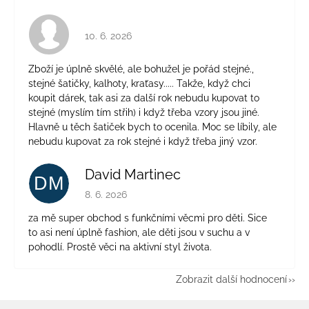
Hodnocení obchodu je 4 z 5 hvězdiček.
10. 6. 2026
Zboží je úplně skvělé, ale bohužel je pořád stejné.,
stejné šatičky, kalhoty, kraťasy..... Takže, když chci
koupit dárek, tak asi za další rok nebudu kupovat to
stejné (myslím tím střih) i když třeba vzory jsou jiné.
Hlavně u těch šatiček bych to ocenila. Moc se líbily, ale
nebudu kupovat za rok stejné i když třeba jiný vzor.
David Martinec
DM
Hodnocení obchodu je 5 z 5 hvězdiček.
8. 6. 2026
za mě super obchod s funkčními věcmi pro děti. Sice
to asi není úplně fashion, ale děti jsou v suchu a v
pohodlí. Prostě věci na aktivní styl života.
Zobrazit další hodnocení