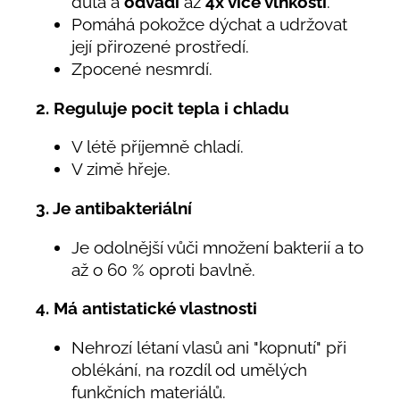
dutá a
odvádí
až
4x více vlhkosti
.
Pomáhá pokožce dýchat a udržovat
její přirozené prostředí.
Zpocené nesmrdí.
2. Reguluje pocit tepla i chladu
V létě příjemně chladí.
V zimě hřeje.
3. Je antibakteriální
Je odolnější vůči množení bakterií a to
až o 60 % oproti bavlně.
4. Má antistatické vlastnosti
Nehrozí létaní vlasů ani "kopnutí" při
oblékání, na rozdíl od umělých
funkčních materiálů.