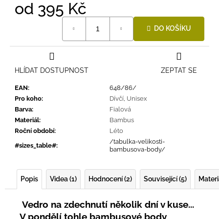
od
395 Kč
Měrná
DO KOŠÍKU
cena:
HLÍDAT DOSTUPNOST
ZEPTAT SE
EAN
:
648/86/
Pro koho
:
Dívčí
,
Unisex
Barva
:
Fialová
Materiál
:
Bambus
Roční období
:
Léto
/tabulka-velikosti-
#sizes_table#
:
bambusova-body/
Popis
Videa (1)
Hodnocení (2)
Související (5)
Materi
Vedro na zdechnutí několik dní v kuse...
V pondělí tohle bambusové body