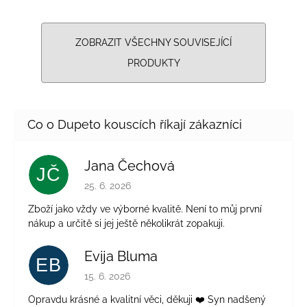
ZOBRAZIT VŠECHNY SOUVISEJÍCÍ
PRODUKTY
Jana Čechová
JČ
Hodnocení obchodu je 5 z 5 hvězdiček.
25. 6. 2026
Zboží jako vždy ve výborné kvalitě. Není to můj první
nákup a určitě si jej ještě několikrát zopakuji.
Evija Bluma
EB
Hodnocení obchodu je 5 z 5 hvězdiček.
15. 6. 2026
Opravdu krásné a kvalitní věci, děkuji ❤️ Syn nadšený