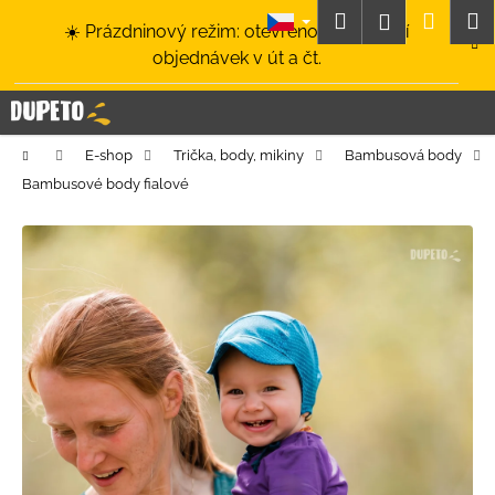
K
Přejít
Hledat
Nákup
M
Přihlášení
☀️ Prázdninový režim: otevřeno a odesílání
na
o
obsah
Zpět
Zpět
objednávek v út a čt.
košík
š
í
C
k
o
Domů
E-shop
Trička, body, mikiny
Bambusová body
p
Bambusové body fialové
o
t
ř
e
b
u
j
e
t
e
n