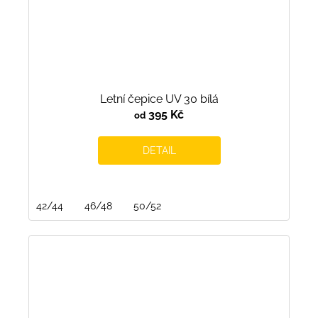
Letní čepice UV 30 bílá
395 Kč
od
DETAIL
42/44
46/48
50/52