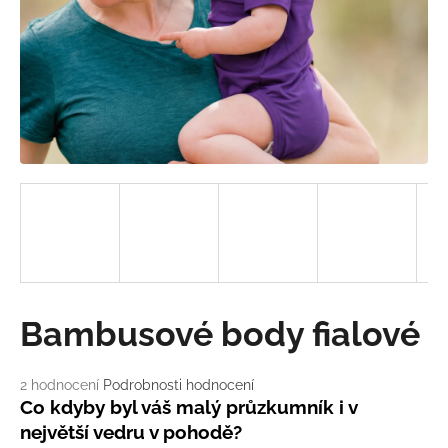
a
j
í
t
?
HLEDAT
D
Bambusové body fialové
o
p
o
Průměrné
2 hodnocení
Podrobnosti hodnocení
hodnocení
r
Co kdyby byl váš malý průzkumník i v
produktu
u
největší vedru v pohodě?
je