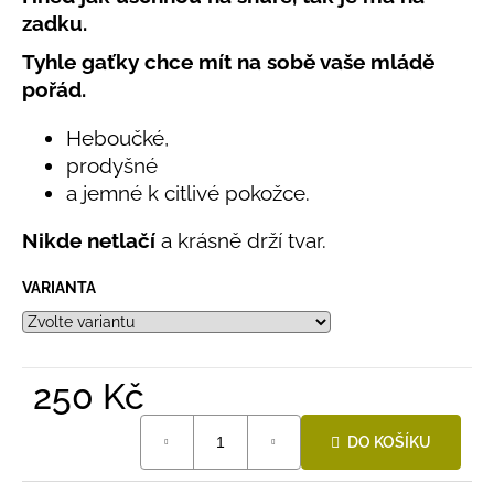
č
produktu
zadku.
u
je
j
0,0
Tyhle gaťky chce mít na sobě vaše mládě
e
z
pořád.
5
m
hvězdiček.
e
Heboučké,
prodyšné
LETNÍ
a jemné k citlivé pokožce.
RYCHLESCHNOUCÍ
KALHOTY
Nikde netlačí
a krásně drží tvar.
ŽLUTÉ
695
VARIANTA
Kč
250 Kč
Měrná
DO KOŠÍKU
cena: