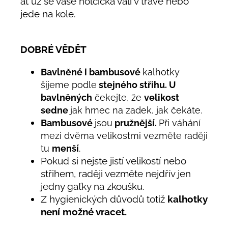
ať už se vaše holčička válí v trávě nebo
jede na kole.
DOBRÉ VĚDĚT
Bavlněné i bambusové
kalhotky
šijeme podle
stejného střihu. U
bavlněných
čekejte, že
velikost
sedne
jak hrnec na zadek, jak čekáte.
Bambusové
jsou
pružnější.
Při váhání
mezi dvěma velikostmi vezměte raději
tu
menší
.
Pokud si nejste jistí velikostí nebo
střihem,
raději vezměte nejdřív jen
jedny gaťky na zkoušku.
Z hygienických důvodů
totiž
kalhotky
není možné vracet.