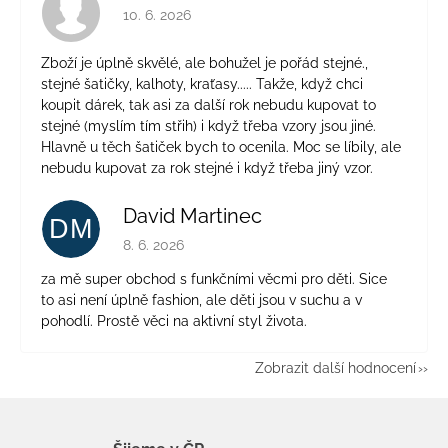
Hodnocení obchodu je 4 z 5 hvězdiček.
10. 6. 2026
Zboží je úplně skvělé, ale bohužel je pořád stejné.,
stejné šatičky, kalhoty, kraťasy..... Takže, když chci
koupit dárek, tak asi za další rok nebudu kupovat to
stejné (myslím tím střih) i když třeba vzory jsou jiné.
Hlavně u těch šatiček bych to ocenila. Moc se líbily, ale
nebudu kupovat za rok stejné i když třeba jiný vzor.
David Martinec
DM
Hodnocení obchodu je 5 z 5 hvězdiček.
8. 6. 2026
za mě super obchod s funkčními věcmi pro děti. Sice
to asi není úplně fashion, ale děti jsou v suchu a v
pohodlí. Prostě věci na aktivní styl života.
Zobrazit další hodnocení