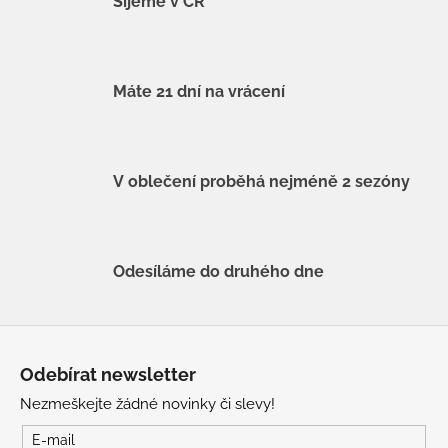
Šijeme v ČR
Máte 21 dní na vrácení
V oblečení proběhá nejméně 2 sezóny
Odesíláme do druhého dne
Z
á
Odebírat newsletter
p
Nezmeškejte žádné novinky či slevy!
a
t
E-mail