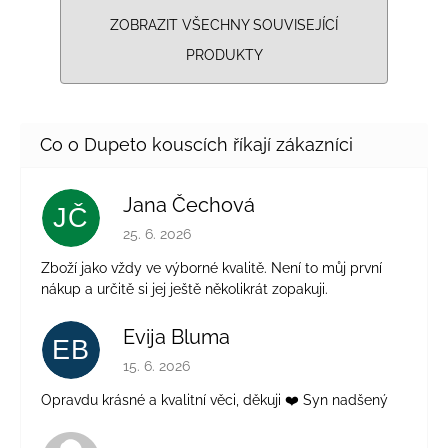
ZOBRAZIT VŠECHNY SOUVISEJÍCÍ
PRODUKTY
Jana Čechová
JČ
Hodnocení obchodu je 5 z 5 hvězdiček.
25. 6. 2026
Zboží jako vždy ve výborné kvalitě. Není to můj první
nákup a určitě si jej ještě několikrát zopakuji.
Evija Bluma
EB
Hodnocení obchodu je 5 z 5 hvězdiček.
15. 6. 2026
Opravdu krásné a kvalitní věci, děkuji ❤️ Syn nadšený