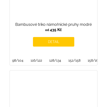
Bambusové triko námořnické pruhy modré
435 Kč
od
DETAIL
98/104
116/122
128/134
152/158
158/164