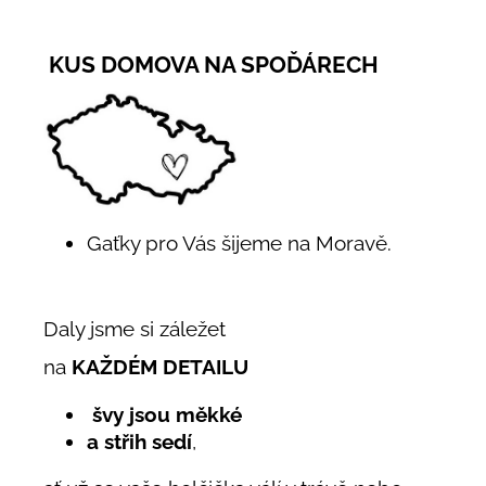
KUS DOMOVA NA SPOĎÁRECH
Gaťky pro Vás šijeme na Moravě.
Daly jsme si záležet
na
KAŽDÉM DETAILU
švy jsou měkké
a střih sedí
,