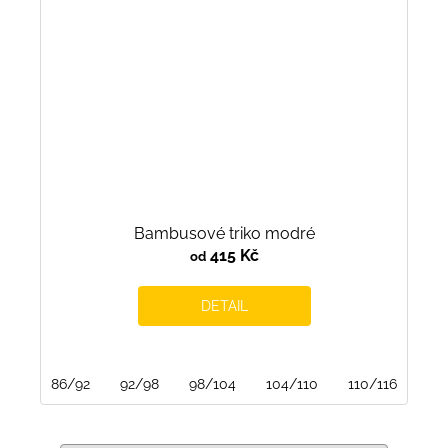
Bambusové triko modré
415 Kč
od
DETAIL
86/92
92/98
98/104
104/110
110/116
116