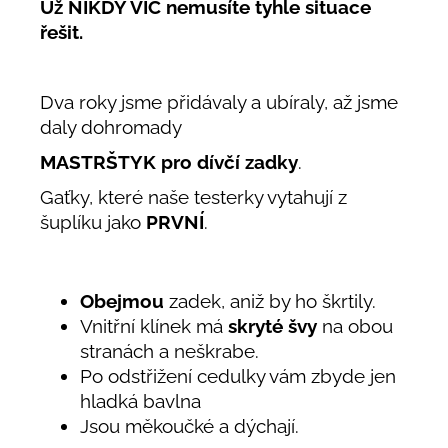
Už NIKDY VÍC nemusíte tyhle situace
řešit.
Dva roky jsme přidávaly a ubíraly, až jsme
daly dohromady
MASTRŠTYK pro dívčí zadky
.
Gaťky, které naše testerky vytahují z
šuplíku jako
PRVNÍ
.
Obejmou
zadek, aniž by ho škrtily.
Vnitřní klínek má
skryté švy
na obou
stranách a neškrabe.
Po odstřižení cedulky vám zbyde jen
hladká bavlna
Jsou měkoučké a dýchají.