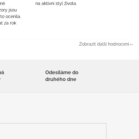
jné
na aktivní styl života.
zory jsou
to ocenila.
t za rok
Zobrazit další hodnocení
há
Odesíláme do
y
druhého dne