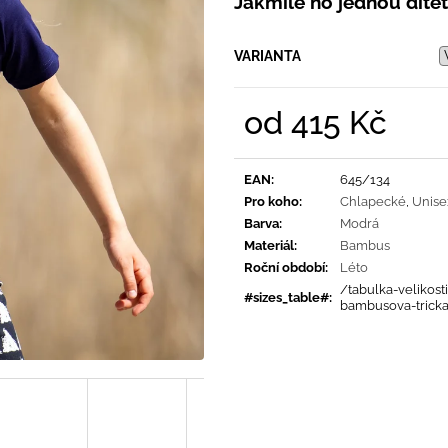
Jakmile ho jednou dítěti
PRUHY MODRÉ
395 Kč
435 Kč
VARIANTA
od
415 Kč
Měrná
cena:
EAN
:
645/134
Pro koho
:
Chlapecké
,
Unise
Barva
:
Modrá
Materiál
:
Bambus
Roční období
:
Léto
/tabulka-velikosti
#sizes_table#
:
bambusova-trick