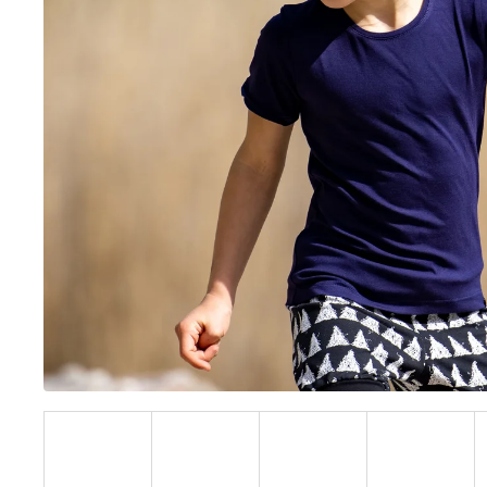
BÍLÝ
395 Kč