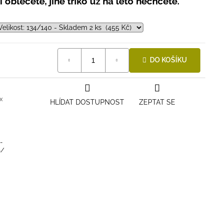
 oblečete, jiné triko už na léto nechcete.
DO KOŠÍKU
x
HLÍDAT DOSTUPNOST
ZEPTAT SE
-
a/