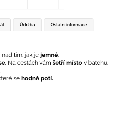
ál
Údržba
Ostatní informace
 nad tím, jak je
jemné
.
se
. Na cestách vám
šetří místo
v batohu.
é.
 které se
hodně potí.