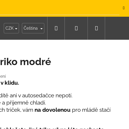
.
Hledat
Přihlášení
Nákupní
y
Moje objednávka
CZK
Čeština
košík
riko modré
ení
 v klidu.
tě ani v autosedačce nepotí.
e a příjemně chladí.
ch triček, vám
na dovolenou
pro mládě stačí
IKO NÁMOŘNICKÉ