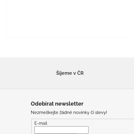
Šijeme v ČR
Z
á
Odebírat newsletter
p
Nezmeškejte žádné novinky či slevy!
a
t
E-mail
í