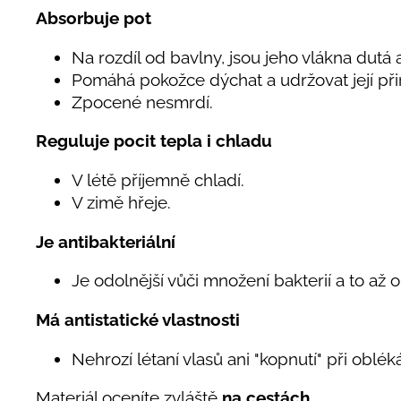
Absorbuje pot
Na rozdíl od bavlny, jsou jeho vlákna dutá a
Pomáhá pokožce dýchat a udržovat její při
Zpocené nesmrdí.
Reguluje pocit tepla i chladu
V létě příjemně chladí.
V zimě hřeje.
Je antibakteriální
Je odolnější vůči množení bakterií a to až 
Má antistatické vlastnosti
Nehrozí létaní vlasů ani "kopnutí" při oblé
Materiál oceníte zvláště
na cestách.