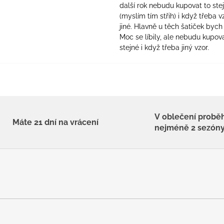
další rok nebudu kupovat to ste
(myslím tím střih) i když třeba v
jiné. Hlavně u těch šatiček bych 
Moc se líbily, ale nebudu kupova
stejné i když třeba jiný vzor.
V oblečení probě
Máte 21 dní na vrácení
nejméně 2 sezón