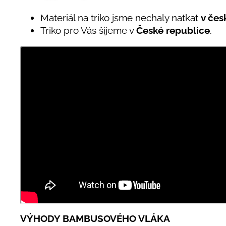
Materiál na triko jsme nechaly natkat
v čes
Triko pro Vás šijeme v
České republice
.
VÝHODY BAMBUSOVÉHO VLÁKA