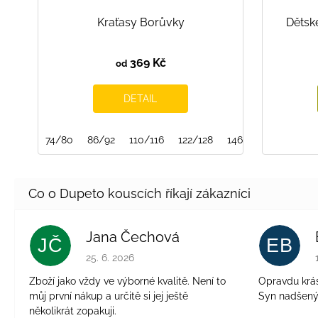
Kraťasy Borůvky
Dětské
369 Kč
od
DETAIL
74/80
86/92
110/116
122/128
146/152
Jana Čechová
JČ
EB
Hodnocení obchodu je 5 z 5 hvězdiček.
25. 6. 2026
Zboží jako vždy ve výborné kvalitě. Není to
Opravdu krásn
můj první nákup a určitě si jej ještě
Syn nadšen
několikrát zopakuji.