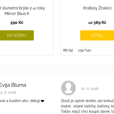
 sluneční brýle 2-4 roky
Kraťasy Žraloci
Mirror Blue K
590 Kč
389 Kč
od
DO KOŠÍKU
DETAIL
86/92
134/140
Evija Bluma
Hodnocení obchodu 
10. 6. 2026
Hodnocení obchodu je 5 z 5 hvězdiček.
15. 6. 2026
é a kvalitní věci, děkuji ❤️
Zboží je úplně skvělé, ale bohuž
ý
stejné., stejné šatičky, kalhoty, kr
Takže, když chci koupit dárek, t