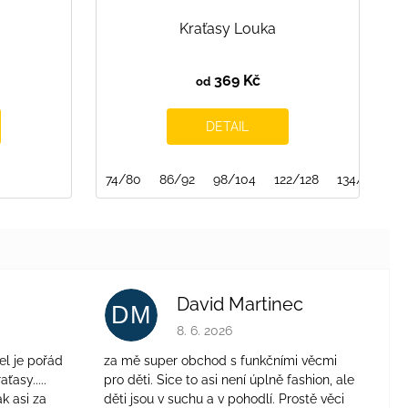
Kraťasy Louka
369 Kč
od
DETAIL
74/80
86/92
98/104
122/128
134/140
David Martinec
DM
je 4 z 5 hvězdiček.
Hodnocení obchodu je 5 z 5 hvězdiček.
8. 6. 2026
el je pořád
za mě super obchod s funkčními věcmi
aťasy.....
pro děti. Sice to asi není úplně fashion, ale
ak asi za
děti jsou v suchu a v pohodlí. Prostě věci