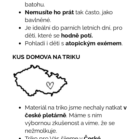
batohu.
Nemusíte ho prát
tak často, jako
bavlněné.
Je ideální do parních letních dní, pro
děti, které se
hodně potí.
Pohladí i děti s
atopickým exémem
.
KUS DOMOVA NA TRIKU
Materiál na triko jsme nechaly natkat
v
české pletárně
. Máme s ním
výbornou zkušenost a víme, že se
nežmolkuje.
Triko pro Vás šijeme v
České