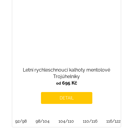
Letní rychleschnoucí kalhoty mentolové
Trojúhelníky
695 Kč
od
DETAIL
92/98
98/104
104/110
110/116
116/122