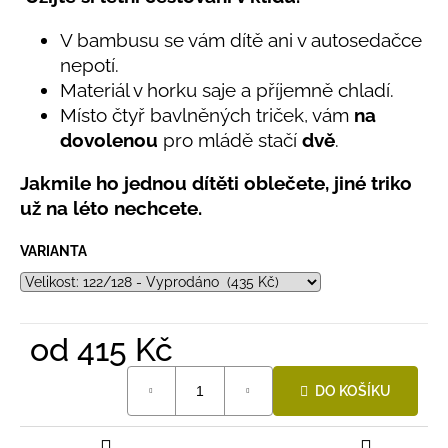
č
produktu
u
je
V bambusu se vám dítě ani v autosedačce
j
5,0
nepotí.
e
z
Materiál v horku saje a příjemně chladí.
5
m
hvězdiček.
e
Místo čtyř bavlněných triček, vám
na
dovolenou
pro mládě stačí
dvě
.
LETNÍ
Jakmile ho jednou dítěti oblečete, jiné triko
ČEPICE
UV
už na léto nechcete.
30
SVĚTLE
VARIANTA
MODRÁ
395
Kč
od
415 Kč
Měrná
DO KOŠÍKU
cena: