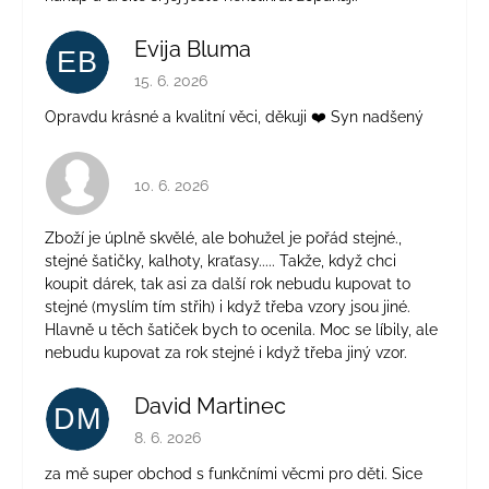
Evija Bluma
EB
Hodnocení obchodu je 5 z 5 hvězdiček.
15. 6. 2026
Opravdu krásné a kvalitní věci, děkuji ❤️ Syn nadšený
Hodnocení obchodu je 4 z 5 hvězdiček.
10. 6. 2026
Zboží je úplně skvělé, ale bohužel je pořád stejné.,
stejné šatičky, kalhoty, kraťasy..... Takže, když chci
koupit dárek, tak asi za další rok nebudu kupovat to
stejné (myslím tím střih) i když třeba vzory jsou jiné.
Hlavně u těch šatiček bych to ocenila. Moc se líbily, ale
nebudu kupovat za rok stejné i když třeba jiný vzor.
David Martinec
DM
Hodnocení obchodu je 5 z 5 hvězdiček.
8. 6. 2026
za mě super obchod s funkčními věcmi pro děti. Sice