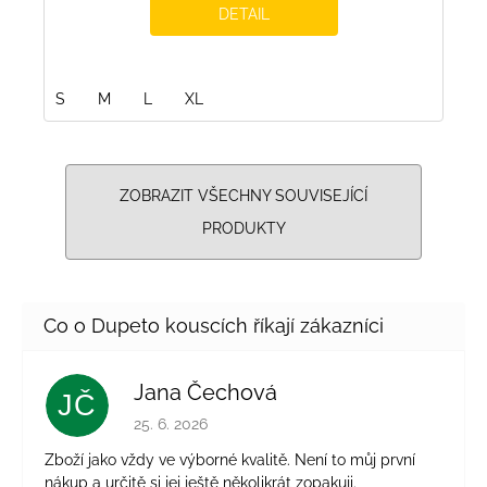
DETAIL
S
M
L
XL
ZOBRAZIT VŠECHNY SOUVISEJÍCÍ
PRODUKTY
Jana Čechová
JČ
Hodnocení obchodu je 5 z 5 hvězdiček.
25. 6. 2026
Zboží jako vždy ve výborné kvalitě. Není to můj první
nákup a určitě si jej ještě několikrát zopakuji.