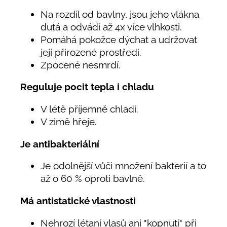
Na rozdíl od bavlny, jsou jeho vlákna
dutá a odvádí až 4x více vlhkosti.
Pomáhá pokožce dýchat a udržovat
její přirozené prostředí.
Zpocené nesmrdí.
Reguluje pocit tepla i chladu
V létě příjemně chladí.
V zimě hřeje.
Je antibakteriální
Je odolnější vůči množení bakterií a to
až o 60 % oproti bavlně.
Má antistatické vlastnosti
Nehrozí létaní vlasů ani "kopnutí" při