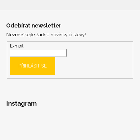
Z
á
Odebírat newsletter
p
Nezmeškejte žádné novinky či slevy!
a
t
E-mail
í
PŘIHLÁSIT SE
Instagram