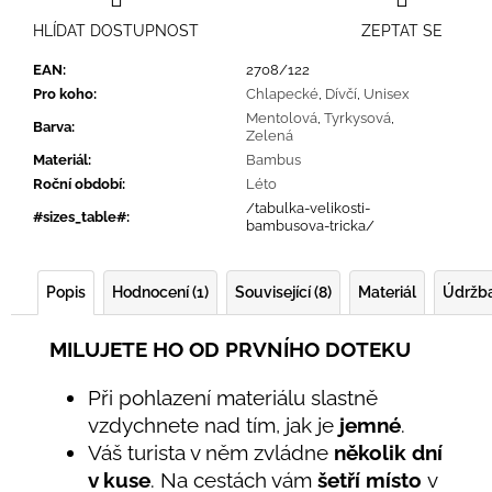
HLÍDAT DOSTUPNOST
ZEPTAT SE
EAN
:
2708/122
Pro koho
:
Chlapecké
,
Dívčí
,
Unisex
Mentolová
,
Tyrkysová
,
Barva
:
Zelená
Materiál
:
Bambus
Roční období
:
Léto
/tabulka-velikosti-
#sizes_table#
:
bambusova-tricka/
Popis
Hodnocení (1)
Související (8)
Materiál
Údržb
MILUJETE HO OD PRVNÍHO DOTEKU
Při pohlazení materiálu slastně
vzdychnete nad tím, jak je
jemné
.
Váš turista v něm zvládne
několik dní
v kuse
. Na cestách vám
šetří místo
v