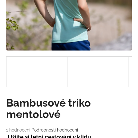
a
j
í
t
?
HLEDAT
D
Bambusové triko
o
p
mentolové
o
r
Průměrné
1 hodnocení
Podrobnosti hodnocení
u
hodnocení
Užijte si letní cestování v klidu.