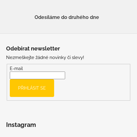
Odesíláme do druhého dne
Z
á
Odebírat newsletter
p
Nezmeškejte žádné novinky či slevy!
a
t
E-mail
í
PŘIHLÁSIT SE
Instagram