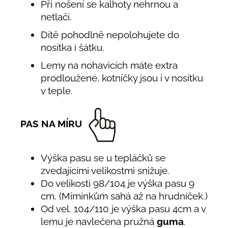
Při nošení se kalhoty nehrnou a
netlačí.
Dítě pohodlně nepolohujete do
nosítka i šátku.
Lemy na nohavicích máte extra
prodloužené, kotníčky jsou i v nosítku
v teple.
PAS NA MÍRU
Výška pasu se u tepláčků se
zvedajícími velikostmi snižuje.
Do velikosti 98/104 je výška pasu 9
cm. (Miminkům sahá až na hrudníček.)
Od vel. 104/110 je výška pasu 4cm a v
lemu je navlečena pružná
guma
.