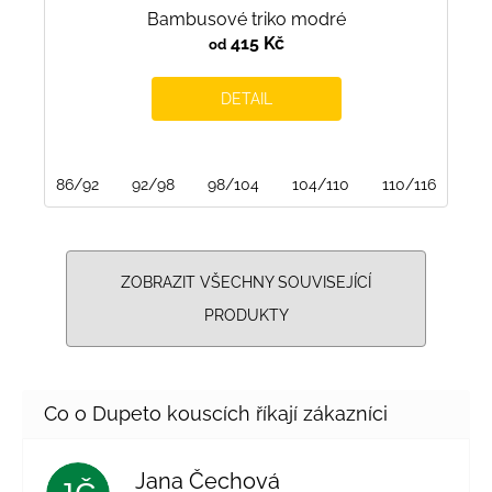
Bambusové triko modré
415 Kč
od
DETAIL
86/92
92/98
98/104
104/110
110/116
116
ZOBRAZIT VŠECHNY SOUVISEJÍCÍ
PRODUKTY
Jana Čechová