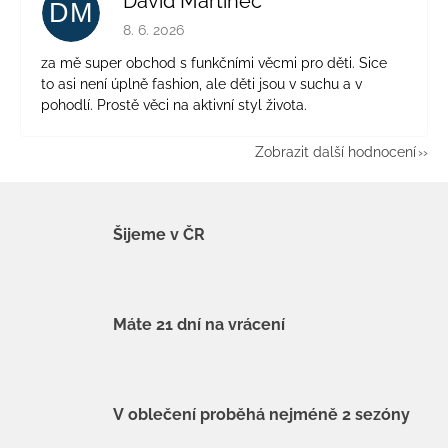
David Martinec
DM
Hodnocení obchodu je 5 z 5 hvězdiček.
8. 6. 2026
za mě super obchod s funkčními věcmi pro děti. Sice
to asi není úplně fashion, ale děti jsou v suchu a v
pohodlí. Prostě věci na aktivní styl života.
Zobrazit další hodnocení
Šijeme v ČR
Máte 21 dní na vrácení
V oblečení proběhá nejméně 2 sezóny