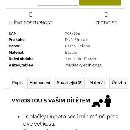
HLÍDAT DOSTUPNOST
ZEPTAT SE
EAN
:
705/104
Pro koho
:
Dívčí
,
Unisex
Barva
:
Černá
,
Zelená
Materiál
:
Bavlna
Roční období
:
Jaro
,
Léto
,
Podzim
#sizes_table#
:
/teplacky-strih-2023
Popis
Hodnocení
Související (8)
Materiál
Údržba
VYROSTOU S VAŠÍM DÍTĚTEM
Tepláčky Dupeto sedí minimálně přes
dvě velikosti.