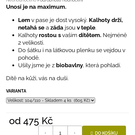
č
Neohodnoceno
Podrobnosti hodnocení
hodnocení
Unosí je na maximum.
u
produktu
j
je
Lem
v pase je dost vysoký.
Kalhoty drží,
e
0,0
m
netahá se
a
záda
jsou
v teple
.
z
e
Kalhoty
rostou s
vaším
dítětem.
Nejméně
5
hvězdiček.
2 velikosti.
Do šátku i na látkovou plenku se vejdou v
BAMBUSOVÉ
TRIKO
pohodě.
NÁMOŘNICKÉ
Ušily jsme je z
biobavlny
, která pohladí.
PRUHY
MODRÉ
Dítě na kůži, vás na duši.
435
Kč
VARIANTA
od
475 Kč
Měrná
DO KOŠÍKU
cena: