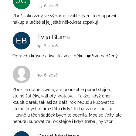
JČ
Hodnocení obchodu je 5 z 5 hvězdiček.
25. 6. 2026
Zboží jako vždy ve výborné kvalitě. Není to můj první
nákup a určitě si jej ještě několikrát zopakuji.
Evija Bluma
EB
Hodnocení obchodu je 5 z 5 hvězdiček.
15. 6. 2026
Opravdu krásné a kvalitní věci, děkuji ❤️ Syn nadšený
Hodnocení obchodu je 4 z 5 hvězdiček.
10. 6. 2026
Zboží je úplně skvělé, ale bohužel je pořád stejné.,
stejné šatičky, kalhoty, kraťasy..... Takže, když chci
koupit dárek, tak asi za další rok nebudu kupovat to
stejné (myslím tím střih) i když třeba vzory jsou jiné.
Hlavně u těch šatiček bych to ocenila. Moc se líbily, ale
nebudu kupovat za rok stejné i když třeba jiný vzor.