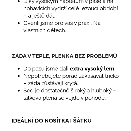
Díky vysokým nápletům v pase a na
nohavicích vydrží celé lezoucí období
– a ještě dál.
Ověřili jsme pro vás v praxi. Na
vlastních dětech.
ZÁDA V TEPLE, PLENKA BEZ PROBLÉMŮ
Do pasu jsme dali
extra vysoký lem
.
Nepotřebujete pořád zakasávat tričko
– záda zůstávají krytá.
Sed je dostatečně široký a hluboký –
látková plena se vejde v pohodě.
IDEÁLNÍ DO NOSÍTKA I ŠÁTKU