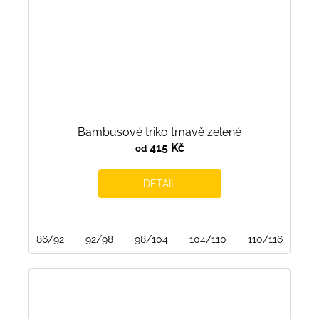
Bambusové triko tmavě zelené
415 Kč
od
DETAIL
86/92
92/98
98/104
104/110
110/116
116