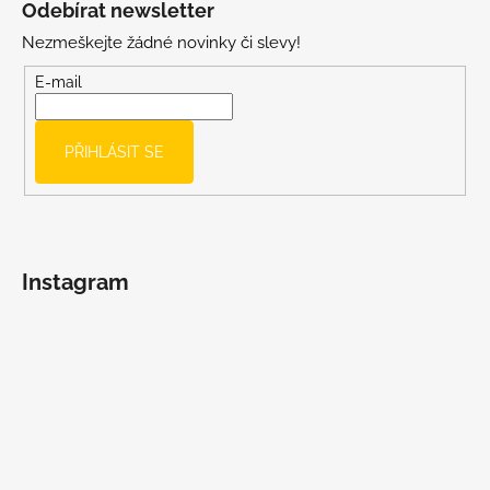
Odebírat newsletter
p
Nezmeškejte žádné novinky či slevy!
a
t
E-mail
í
PŘIHLÁSIT SE
Instagram