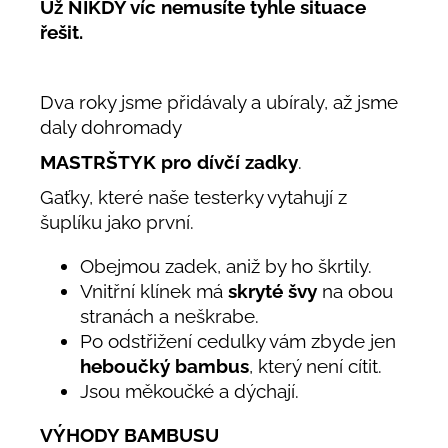
Už NIKDY víc nemusíte tyhle situace
řešit.
Dva roky jsme přidávaly a ubíraly, až jsme
daly dohromady
MASTRŠTYK pro dívčí zadky
.
Gaťky, které naše testerky vytahují z
šuplíku jako první.
Obejmou zadek, aniž by ho škrtily.
Vnitřní klínek má
skryté švy
na obou
stranách a neškrabe.
Po odstřižení cedulky vám zbyde jen
heboučký bambus
, který není cítit.
Jsou měkoučké a dýchají.
VÝHODY BAMBUSU