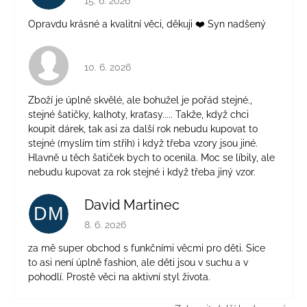
15. 6. 2026
Opravdu krásné a kvalitní věci, děkuji ❤️ Syn nadšený
Hodnocení obchodu je 4 z 5 hvězdiček.
10. 6. 2026
Zboží je úplně skvělé, ale bohužel je pořád stejné.,
stejné šatičky, kalhoty, kraťasy..... Takže, když chci
koupit dárek, tak asi za další rok nebudu kupovat to
stejné (myslím tím střih) i když třeba vzory jsou jiné.
Hlavně u těch šatiček bych to ocenila. Moc se líbily, ale
nebudu kupovat za rok stejné i když třeba jiný vzor.
David Martinec
DM
Hodnocení obchodu je 5 z 5 hvězdiček.
8. 6. 2026
za mě super obchod s funkčními věcmi pro děti. Sice
to asi není úplně fashion, ale děti jsou v suchu a v
pohodlí. Prostě věci na aktivní styl života.