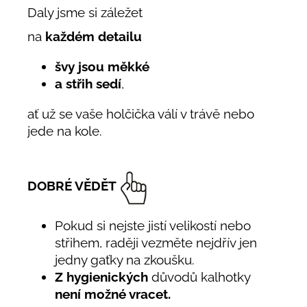
Daly jsme si záležet
na
každém detailu
švy jsou měkké
a střih sedí
,
ať už se vaše holčička válí v trávě nebo
jede na kole.
DOBRÉ VĚDĚT
Pokud si nejste jistí velikostí nebo
střihem, raději vezměte nejdřív jen
jedny gaťky na zkoušku.
Z hygienických
důvodů kalhotky
není možné vracet.