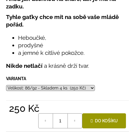
č
produktu
zadku.
u
je
j
0,0
Tyhle gaťky chce mít na sobě vaše mládě
e
z
pořád.
5
m
hvězdiček.
e
Heboučké,
prodyšné
LETNÍ
a jemné k citlivé pokožce.
ČEPICE
UV
Nikde netlačí
a krásně drží tvar.
30
SVĚTLE
MODRÁ
VARIANTA
395
Kč
250 Kč
Měrná
DO KOŠÍKU
cena: