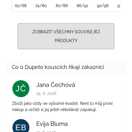
62/68
74/80
80/86
86/92
92/98
98/104
ZOBRAZIT VŠECHNY SOUVISEJÍCÍ
PRODUKTY
Jana Čechová
JČ
Hodnocení obchodu je 5 z 5 hvězdiček.
25. 6. 2026
Zboží jako vždy ve výborné kvalitě. Není to můj první
nákup a určitě si jej ještě několikrát zopakuji.
Evija Bluma
EB
Hodnocení obchodu je 5 z 5 hvězdiček.