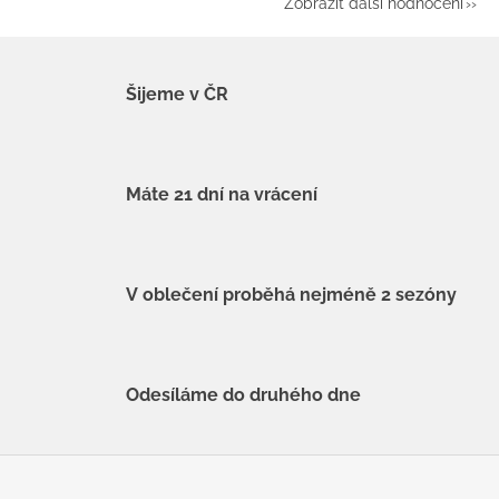
Zobrazit další hodnocení
Šijeme v ČR
Máte 21 dní na vrácení
V oblečení proběhá nejméně 2 sezóny
Odesíláme do druhého dne
Z
á