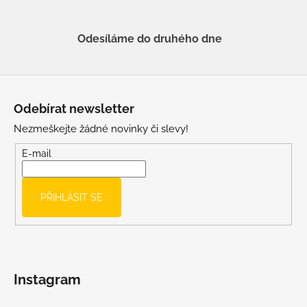
Odesíláme do druhého dne
Z
á
Odebírat newsletter
p
Nezmeškejte žádné novinky či slevy!
a
t
E-mail
í
PŘIHLÁSIT SE
Instagram