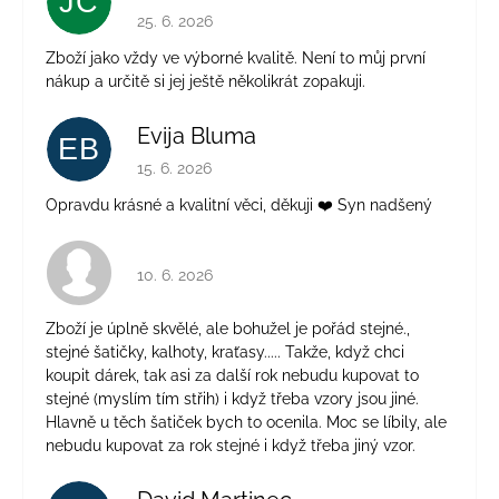
JČ
Hodnocení obchodu je 5 z 5 hvězdiček.
25. 6. 2026
Zboží jako vždy ve výborné kvalitě. Není to můj první
nákup a určitě si jej ještě několikrát zopakuji.
Evija Bluma
EB
Hodnocení obchodu je 5 z 5 hvězdiček.
15. 6. 2026
Opravdu krásné a kvalitní věci, děkuji ❤️ Syn nadšený
Hodnocení obchodu je 4 z 5 hvězdiček.
10. 6. 2026
Zboží je úplně skvělé, ale bohužel je pořád stejné.,
stejné šatičky, kalhoty, kraťasy..... Takže, když chci
koupit dárek, tak asi za další rok nebudu kupovat to
stejné (myslím tím střih) i když třeba vzory jsou jiné.
Hlavně u těch šatiček bych to ocenila. Moc se líbily, ale
nebudu kupovat za rok stejné i když třeba jiný vzor.