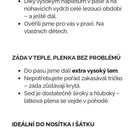
Díky vysokým nápletům v pase a na
nohavicích vydrží celé lezoucí období
– a ještě dál.
Ověřili jsme pro vás v praxi. Na
vlastních dětech.
ZÁDA V TEPLE, PLENKA BEZ PROBLÉMŮ
Do pasu jsme dali
extra vysoký lem
.
Nepotřebujete pořád zakasávat tričko
– záda zůstávají krytá.
Sed je dostatečně široký a hluboký –
látková plena se vejde v pohodě.
IDEÁLNÍ DO NOSÍTKA I ŠÁTKU