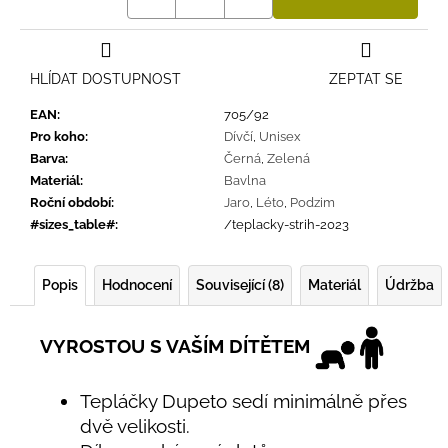
HLÍDAT DOSTUPNOST
ZEPTAT SE
EAN
:
705/92
Pro koho
:
Dívčí
,
Unisex
Barva
:
Černá
,
Zelená
Materiál
:
Bavlna
Roční období
:
Jaro
,
Léto
,
Podzim
#sizes_table#
:
/teplacky-strih-2023
Popis
Hodnocení
Související (8)
Materiál
Údržba
VYROSTOU S VAŠÍM DÍTĚTEM
Tepláčky Dupeto sedí minimálně přes
dvě velikosti.