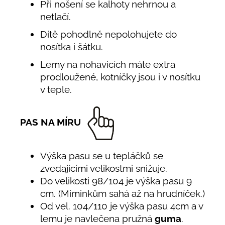
Při nošení se kalhoty nehrnou a
netlačí.
Dítě pohodlně nepolohujete do
nosítka i šátku.
Lemy na nohavicích máte extra
prodloužené, kotníčky jsou i v nosítku
v teple.
PAS NA MÍRU
Výška pasu se u tepláčků se
zvedajícími velikostmi snižuje.
Do velikosti 98/104 je výška pasu 9
cm. (Miminkům sahá až na hrudníček.)
Od vel. 104/110 je výška pasu 4cm a v
lemu je navlečena pružná
guma
.