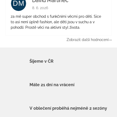
David Martinec
DM
Hodnocení obchodu je 5 z 5 hvězdiček.
8. 6. 2026
za mě super obchod s funkčními věcmi pro děti. Sice
to asi není úplně fashion, ale děti jsou v suchu a v
pohodlí. Prostě věci na aktivní styl života.
Zobrazit další hodnocení
Šijeme v ČR
Máte 21 dní na vrácení
V oblečení proběhá nejméně 2 sezóny