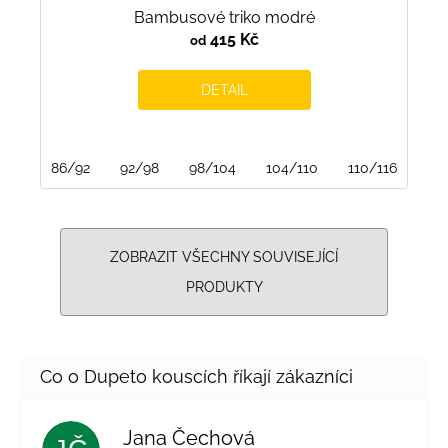
Bambusové triko modré
415 Kč
od
DETAIL
86/92
92/98
98/104
104/110
110/116
116
ZOBRAZIT VŠECHNY SOUVISEJÍCÍ
PRODUKTY
Jana Čechová