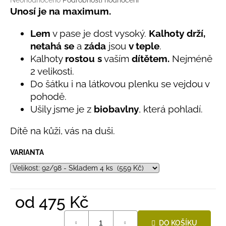
č
Neohodnoceno
Podrobnosti hodnocení
hodnocení
Unosí je na maximum.
u
produktu
j
je
Lem
v pase je dost vysoký.
Kalhoty drží,
e
0,0
m
netahá se
a
záda
jsou
v teple
.
z
e
Kalhoty
rostou s
vaším
dítětem.
Nejméně
5
hvězdiček.
2 velikosti.
Do šátku i na látkovou plenku se vejdou v
LETNÍ
KLOBOUČEK
pohodě.
S
Ušily jsme je z
biobavlny
, která pohladí.
OUŠKY
UV
30
Dítě na kůži, vás na duši.
BÍLÝ
395
VARIANTA
Kč
od
475 Kč
Měrná
DO KOŠÍKU
cena: