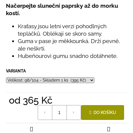
č
0,0
Načerpejte sluneční paprsky až do morku
u
z
kostí.
j
5
e
hvězdiček.
Kraťasy jsou letní verzí pohodlných
m
e
tepláčků. Oblékají se skoro samy.
Guma v pase je měkkounká. Drží pevně,
ale neškrtí.
LETNÍ
Hubeňourovi gumu snadno dotáhnete.
ČEPICE
UV
30
SVĚTLE
VARIANTA
MODRÁ
395
Kč
od
365 Kč
Měrná
DO KOŠÍKU
cena: