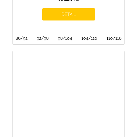
DETAIL
86/92
92/98
98/104
104/110
110/116
116