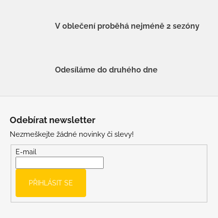
V oblečení proběhá nejméně 2 sezóny
Odesíláme do druhého dne
Z
á
Odebírat newsletter
p
Nezmeškejte žádné novinky či slevy!
a
t
E-mail
í
PŘIHLÁSIT SE