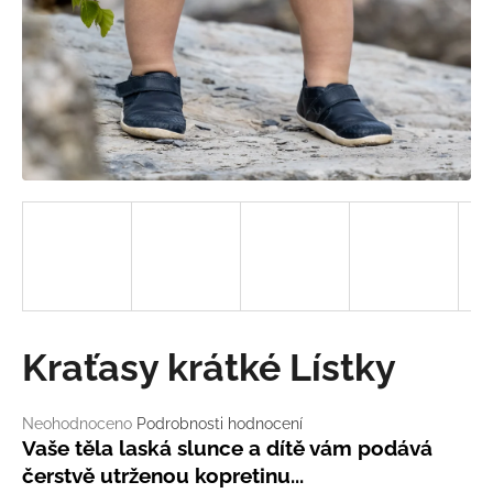
a
j
í
t
?
HLEDAT
D
Kraťasy krátké Lístky
o
p
o
Průměrné
Neohodnoceno
Podrobnosti hodnocení
hodnocení
r
Vaše těla laská slunce a dítě vám podává
produktu
u
čerstvě utrženou kopretinu...
je