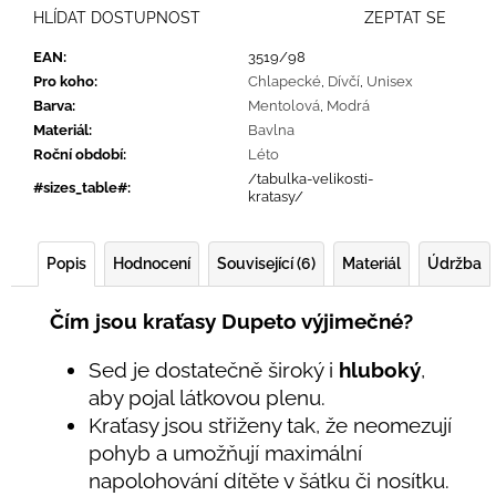
HLÍDAT DOSTUPNOST
ZEPTAT SE
EAN
:
3519/98
Pro koho
:
Chlapecké
,
Dívčí
,
Unisex
Barva
:
Mentolová
,
Modrá
Materiál
:
Bavlna
Roční období
:
Léto
/tabulka-velikosti-
#sizes_table#
:
kratasy/
Popis
Hodnocení
Související (6)
Materiál
Údržba
Čím jsou kraťasy Dupeto výjimečné?
Sed je dostatečně široký i
hluboký
,
aby pojal látkovou plenu.
Kraťasy jsou střiženy tak, že neomezují
pohyb a umožňují maximální
napolohování dítěte v šátku či nosítku.