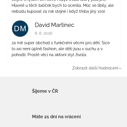
Hlavně u těch šatiček bych to ocenila. Moc se líbily, ale
nebudu kupovat za rok stejné i když třeba jiný vzor.
David Martinec
DM
Hodnocení obchodu je 5 z 5 hvězdiček.
8. 6. 2026
za mě super obchod s funkčními věcmi pro děti. Sice
to asi není úplně fashion, ale děti jsou v suchu a v
pohodlí. Prostě věci na aktivní styl života.
Zobrazit další hodnocení
Šijeme v ČR
Máte 21 dní na vrácení