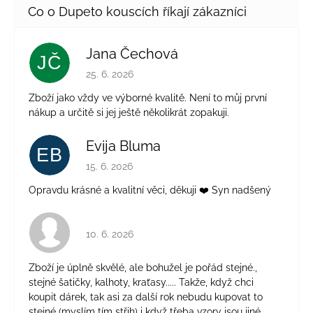
Jana Čechová
JČ
Hodnocení obchodu je 5 z 5 hvězdiček.
25. 6. 2026
Zboží jako vždy ve výborné kvalitě. Není to můj první
nákup a určitě si jej ještě několikrát zopakuji.
Evija Bluma
EB
Hodnocení obchodu je 5 z 5 hvězdiček.
15. 6. 2026
Opravdu krásné a kvalitní věci, děkuji ❤️ Syn nadšený
Hodnocení obchodu je 4 z 5 hvězdiček.
10. 6. 2026
Zboží je úplně skvělé, ale bohužel je pořád stejné.,
stejné šatičky, kalhoty, kraťasy..... Takže, když chci
koupit dárek, tak asi za další rok nebudu kupovat to
stejné (myslím tím střih) i když třeba vzory jsou jiné.