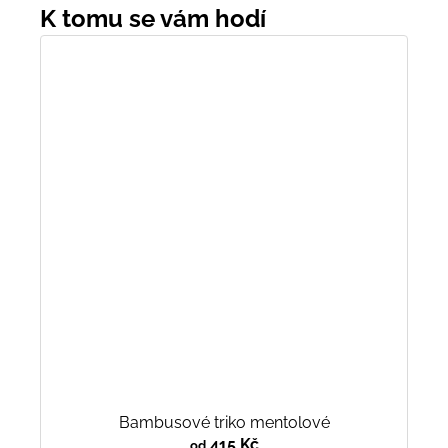
Bambusové triko mentolové
415 Kč
od