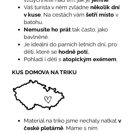
Váš turista v něm zvládne
několik dní
v kuse
. Na cestách vám
šetří místo
v
batohu.
Nemusíte ho prát
tak často, jako
bavlněné.
Je ideální do parních letních dní, pro
děti, které se
hodně potí.
Pohladí i děti s
atopickým exémem
.
KUS DOMOVA NA TRIKU
Materiál na triko jsme nechaly natkat
v
české pletárně
. Máme s ním