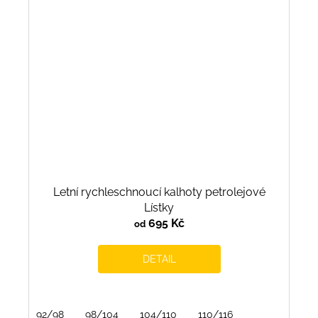
Letní rychleschnoucí kalhoty petrolejové
Lístky
695 Kč
od
DETAIL
92/98
98/104
104/110
110/116