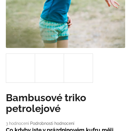
a
j
í
t
?
HLEDAT
D
Bambusové triko
o
p
petrolejové
o
r
Průměrné
3 hodnocení
Podrobnosti hodnocení
u
hodnocení
Co kdyby jste v prázdninovém kufru měli