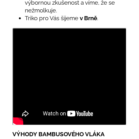
výbornou zkušenost a víme, že se
nežmolkuje.
Triko pro Vás šijeme
v Brně
.
VÝHODY BAMBUSOVÉHO VLÁKA