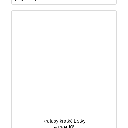
Kraťasy krátké Lístky
365 Kč
od