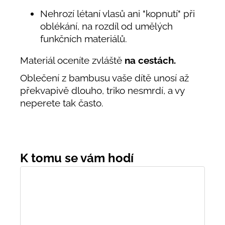
Nehrozí létaní vlasů ani "kopnutí" při
oblékání, na rozdíl od umělých
funkčních materiálů.
Materiál oceníte zvláště
na cestách.
Oblečení z bambusu vaše dítě unosí až
překvapivě dlouho, triko nesmrdí, a vy
neperete tak často.