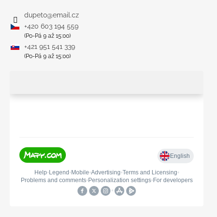
dupeto
@
email.cz
+420 603 194 559
(Po-Pá 9 až 15:00)
+421 951 541 339
(Po-Pá 9 až 15:00)