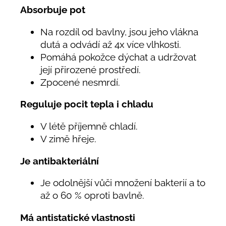
Absorbuje pot
Na rozdíl od bavlny, jsou jeho vlákna
dutá a odvádí až 4x více vlhkosti.
Pomáhá pokožce dýchat a udržovat
její přirozené prostředí.
Zpocené nesmrdí.
Reguluje pocit tepla i chladu
V létě příjemně chladí.
V zimě hřeje.
Je antibakteriální
Je odolnější vůči množení bakterií a to
až o 60 % oproti bavlně.
Má antistatické vlastnosti