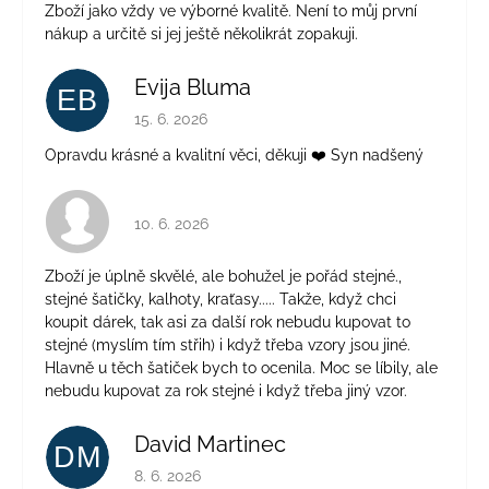
Zboží jako vždy ve výborné kvalitě. Není to můj první
nákup a určitě si jej ještě několikrát zopakuji.
Evija Bluma
EB
Hodnocení obchodu je 5 z 5 hvězdiček.
15. 6. 2026
Opravdu krásné a kvalitní věci, děkuji ❤️ Syn nadšený
Hodnocení obchodu je 4 z 5 hvězdiček.
10. 6. 2026
Zboží je úplně skvělé, ale bohužel je pořád stejné.,
stejné šatičky, kalhoty, kraťasy..... Takže, když chci
koupit dárek, tak asi za další rok nebudu kupovat to
stejné (myslím tím střih) i když třeba vzory jsou jiné.
Hlavně u těch šatiček bych to ocenila. Moc se líbily, ale
nebudu kupovat za rok stejné i když třeba jiný vzor.
David Martinec
DM
Hodnocení obchodu je 5 z 5 hvězdiček.
8. 6. 2026