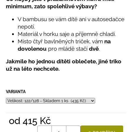
č
produktu
minimum, zato spolehlivé výbavy?
u
je
j
5,0
V bambusu se vám dítě ani v autosedačce
e
z
nepotí.
5
m
hvězdiček.
e
Materiál v horku saje a příjemně chladí.
Místo čtyř bavlněných triček, vám
na
dovolenou
pro mládě stačí
dvě
.
LETNÍ
ČEPICE
UV
Jakmile ho jednou dítěti oblečete, jiné triko
30
už na léto nechcete.
SVĚTLE
MODRÁ
395
Kč
VARIANTA
od
415 Kč
Měrná