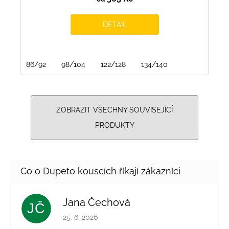
DETAIL
86/92
98/104
122/128
134/140
ZOBRAZIT VŠECHNY SOUVISEJÍCÍ
PRODUKTY
Jana Čechová
JČ
Hodnocení obchodu je 5 z 5 hvězdiček.
25. 6. 2026