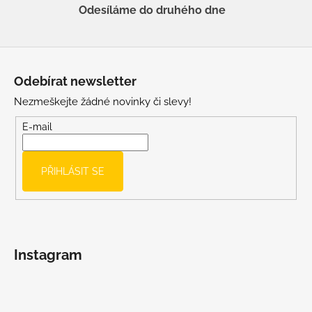
Odesíláme do druhého dne
Z
á
Odebírat newsletter
p
Nezmeškejte žádné novinky či slevy!
a
t
E-mail
í
PŘIHLÁSIT SE
Instagram