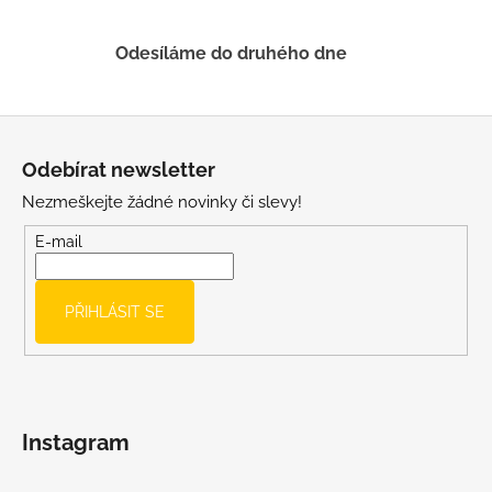
ý
p
Odesíláme do druhého dne
i
s
u
Z
á
Odebírat newsletter
p
Nezmeškejte žádné novinky či slevy!
a
t
E-mail
í
PŘIHLÁSIT SE
Instagram