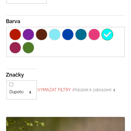
Barva
Značky
VYMAZAT FILTRY
Položek k zobrazení:
1
Dupeto
1
V
ý