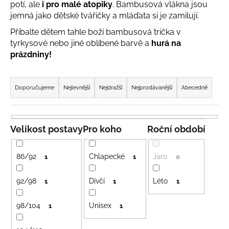
potí, ale
i pro malé atopiky
. Bambusová vlákna jsou
a
jemná jako dětské tvářičky a mláďata si je zamilují.
j
Přibalte dětem tahle boží bambusová trička v
í
tyrkysové nebo jiné oblíbené barvě a
hurá na
t
prázdniny!
?
Ř
a
Doporučujeme
Nejlevnější
Nejdražší
Nejprodávanější
Abecedně
z
e
HLEDAT
n
Velikost postavy
Pro koho
Roční období
í
p
86/92
Chlapecké
Jaro
1
1
0
D
r
o
o
92/98
Dívčí
Léto
1
1
1
p
d
o
98/104
Unisex
u
1
1
r
u
k