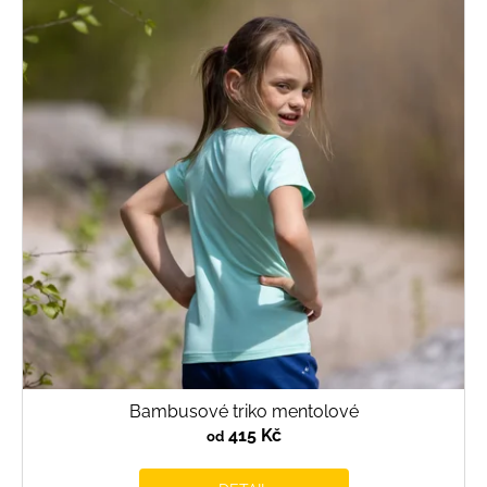
p
i
s
p
r
o
d
u
k
t
ů
Bambusové triko mentolové
415 Kč
od