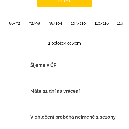
DETAIL
86/92
92/98
98/104
104/110
110/116
116/1
1
položek celkem
O
v
l
á
Šijeme v ČR
d
a
c
í
Máte 21 dní na vrácení
p
r
v
k
V oblečení proběhá nejméně 2 sezóny
y
v