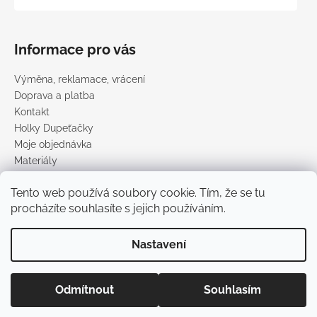
Informace pro vás
Výměna, reklamace, vrácení
Doprava a platba
Kontakt
Holky Dupeťačky
Moje objednávka
Materiály
Obchodní podmínky
Tento web používá soubory cookie. Tím, že se tu
Podmínky ochrany osobních údajů
procházíte souhlasíte s jejich používáním.
Prodávané značky
Nastavení
Vytvořil Shoptet
Copyright 2026
DUPETO
. Všechna práva vyhrazena.
Upravit
Odmítnout
Souhlasím
nastavení cookies