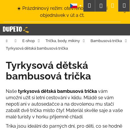
K
Přejít
Hledat
Nákup
M
Přihlášení
☀️ Prázdninový režim: otevřeno a odesílání
na
o
obsah
Zpět
Zpět
objednávek v út a čt.
košík
š
í
C
k
o
Domů
E-shop
Trička, body, mikiny
Bambusová trička
p
Tyrkysová dětská bambusová trička
o
t
Tyrkysová dětská
ř
bambusová trička
e
b
u
Naše
tyrkysová dětská bambusová trička
vám
umožní užít si letní cestování v klidu. Mládě se vám
j
nepotí ani v autosedačce a na dovolenou mu stačí
e
zabalit dvě trička místo čtyř. Materiál skvěle saje a vaše
t
malé turisty v horku příjemně chladí.
e
Trika jsou ideální do parných dní, pro děti, co se hodně
n