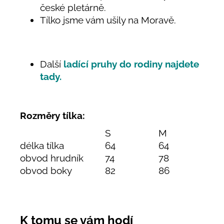
české pletárně.
Tílko jsme vám ušily na Moravě.
Další
ladící pruhy do rodiny najdete
tady.
Rozměry tílka:
S
M
L
délka tílka
64
64
67
obvod hrudník
74
78
85
obvod boky
82
86
94