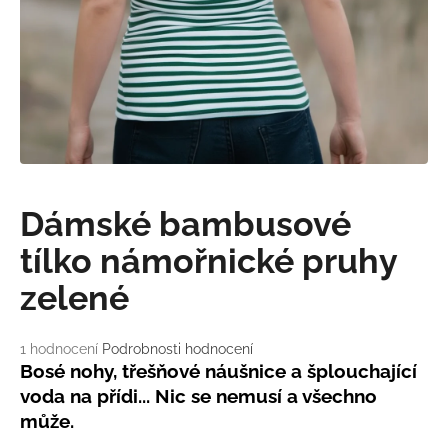
a
j
í
t
?
Dámské bambusové
HLEDAT
tílko námořnické pruhy
zelené
D
o
Průměrné
1 hodnocení
Podrobnosti hodnocení
p
hodnocení
Bosé nohy, třešňové náušnice a šplouchající
o
produktu
voda na přídi... Nic se nemusí a všechno
r
je
může.
5,0
u
z