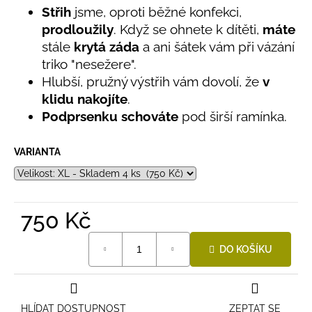
č
Střih
jsme, oproti běžné konfekci,
5
u
hvězdiček.
prodloužily
. Když se ohnete k dítěti,
máte
j
stále
krytá záda
a ani šátek vám při vázání
e
m
triko "nesežere".
e
Hlubší, pružný výstřih vám dovolí, že
v
klidu nakojíte
.
Podprsenku schováte
pod širší ramínka.
LETNÍ
ČEPICE
UV
VARIANTA
30
SVĚTLE
MODRÁ
395
Kč
750 Kč
Měrná
DO KOŠÍKU
cena:
HLÍDAT DOSTUPNOST
ZEPTAT SE