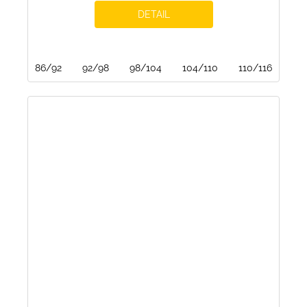
DETAIL
86/92
92/98
98/104
104/110
110/116
116