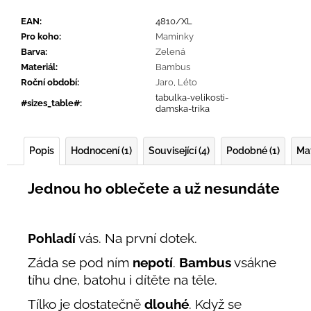
EAN
:
4810/XL
Pro koho
:
Maminky
Barva
:
Zelená
Materiál
:
Bambus
Roční období
:
Jaro
,
Léto
tabulka-velikosti-
#sizes_table#
:
damska-trika
Popis
Hodnocení (1)
Související (4)
Podobné (1)
Mat
Jednou ho oblečete a už nesundáte
Pohladí
vás. Na první dotek.
Záda se pod ním
nepotí
.
Bambus
vsákne
tíhu dne, batohu i dítěte na těle.
Tílko je dostatečně
dlouhé
. Když se