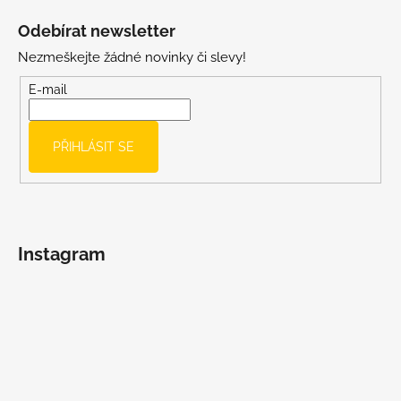
á
Odebírat newsletter
p
Nezmeškejte žádné novinky či slevy!
a
t
E-mail
í
PŘIHLÁSIT SE
Instagram