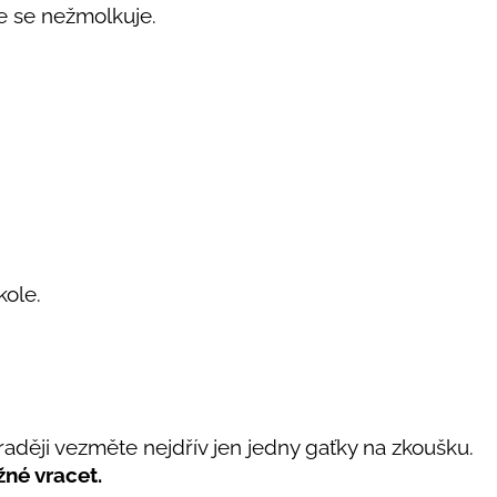
e se nežmolkuje.
 kole.
, raději vezměte nejdřív jen jedny gaťky na zkoušku.
né vracet.