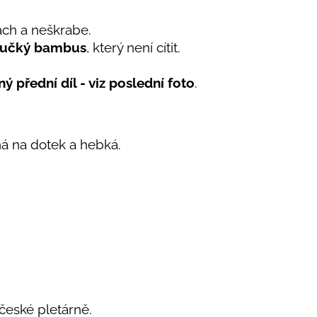
ách a neškrabe.
učký bambus
, který není cítit.
ý přední díl - viz poslední foto
.
á na dotek a hebká.
 české pletárně.