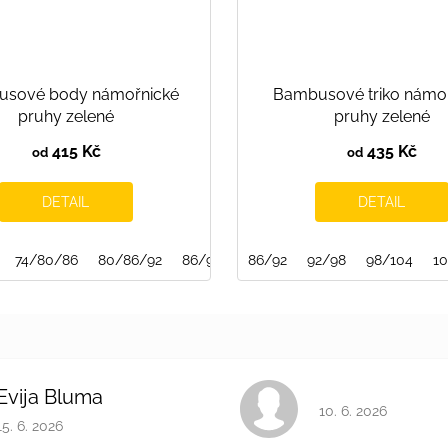
sové body námořnické
Bambusové triko námo
pruhy zelené
pruhy zelené
415 Kč
435 Kč
od
od
DETAIL
DETAIL
74/80/86
80/86/92
86/92/98
86/92
92/98
98/104
1
Evija Bluma
Hodnocení obchodu 
10. 6. 2026
Hodnocení obchodu je 5 z 5 hvězdiček.
15. 6. 2026