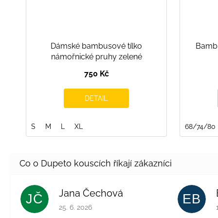
Dámské bambusové tílko
Bambu
námořnické pruhy zelené
750 Kč
DETAIL
S
M
L
XL
68/74/80
Jana Čechová
JČ
EB
Hodnocení obchodu je 5 z 5 hvězdiček.
25. 6. 2026