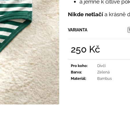
PRUHY MODRÉ
a jemné k citlivé po
395 Kč
435 Kč
Nikde netlačí
a krásně dr
VARIANTA
250 Kč
Měrná
cena:
Pro koho
:
Dívčí
Barva
:
Zelená
Materiál
:
Bambus