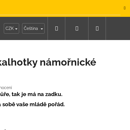
.
Hledat
Přihlášení
Nákupní
y
Moje objednávka
CZK
Čeština
košík
alhotky námořnické
nocení
ůře, tak je má na zadku.
a sobě vaše mládě pořád.
IKO NÁMOŘNICKÉ