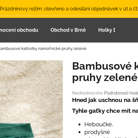
 Prázdninový režim: otevřeno a odesílání objednávek v út a čt
nocení obchodu
Obchod v Brně
Holky Dupeťačk
Co potřebujete najít?
ambusové kalhotky námořnické pruhy zelené
HLEDAT
Bambusové k
pruhy zelené
Doporučujeme
Průměrné
Neohodnoceno
Podrobnosti hod
hodnocení
Hned jak uschnou na šň
produktu
Tyhle gaťky chce mít n
je
0,0
z
Heboučké,
5
prodyšné
LETNÍ ČEPICE UV 30 SVĚTLE MODRÁ
BAMBUSOVÉ TR
hvězdiček.