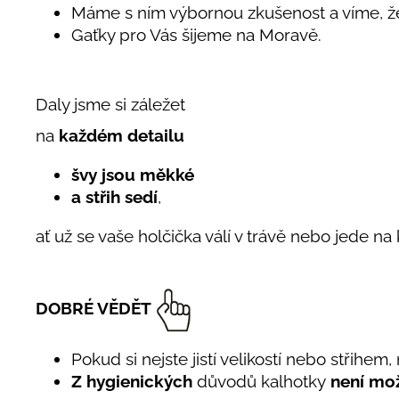
Máme s ním výbornou zkušenost a víme, ž
Gaťky pro Vás šijeme na Moravě.
Daly jsme si záležet
na
každém detailu
švy jsou měkké
a střih sedí
,
ať už se vaše holčička válí v trávě nebo jede na
DOBRÉ VĚDĚT
Pokud si nejste jistí velikostí nebo střihem
Z hygienických
důvodů kalhotky
není mož