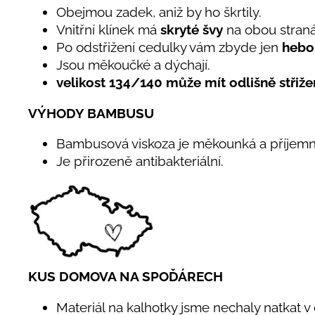
Obejmou zadek, aniž by ho škrtily.
Vnitřní klínek má
skryté švy
na obou stran
Po odstřižení cedulky vám zbyde jen
hebo
Jsou měkoučké a dýchají.
velikost 134/140 může mít odlišně střižen
VÝHODY BAMBUSU
Bambusová viskoza je měkounká a příjemn
Je přirozeně antibakteriální.
KUS DOMOVA NA SPOĎÁRECH
Materiál na kalhotky jsme nechaly natkat v