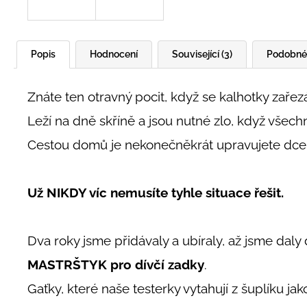
Popis
Hodnocení
Související (3)
Podobné 
Znáte ten otravný pocit, když se kalhotky zařezá
Leží na dně skříně a jsou nutné zlo, když všech
Cestou domů je nekonečněkrát upravujete dceři
Už NIKDY víc nemusíte tyhle situace řešit.
Dva roky jsme přidávaly a ubíraly, až jsme dal
MASTRŠTYK pro dívčí zadky
.
Gaťky, které naše testerky vytahují z šuplíku jak