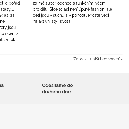
el je pořád
za mě super obchod s funkčními věcmi
aťasy.....
pro děti. Sice to asi není úplně fashion, ale
ak asi za
děti jsou v suchu a v pohodlí. Prostě věci
jné
na aktivní styl života.
zory jsou
to ocenila.
t za rok
Zobrazit další hodnocení
há
Odesíláme do
y
druhého dne