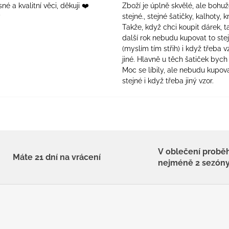
é a kvalitní věci, děkuji ❤️
Zboží je úplně skvělé, ale bohuž
ý
stejné., stejné šatičky, kalhoty, kr
Takže, když chci koupit dárek, t
další rok nebudu kupovat to ste
(myslím tím střih) i když třeba v
jiné. Hlavně u těch šatiček bych 
Moc se líbily, ale nebudu kupova
stejné i když třeba jiný vzor.
V oblečení probě
Máte 21 dní na vrácení
nejméně 2 sezón