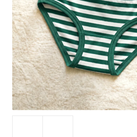
BÍLÝ
395 Kč