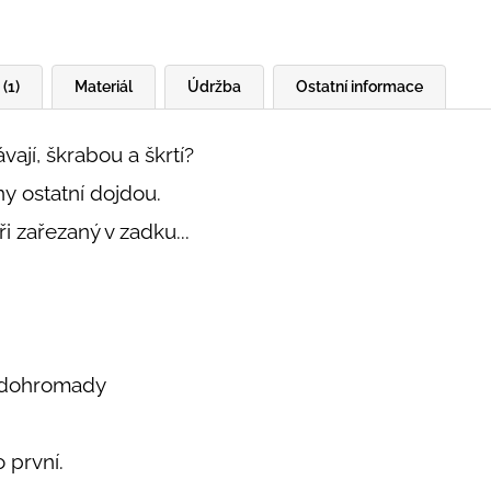
(1)
Materiál
Údržba
Ostatní informace
vají, škrabou a škrtí?
ny ostatní dojdou.
 zařezaný v zadku...
y dohromady
o první.