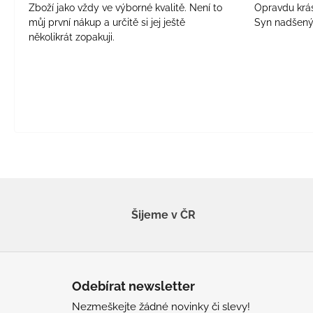
Zboží jako vždy ve výborné kvalitě. Není to
Opravdu krásn
můj první nákup a určitě si jej ještě
Syn nadšen
několikrát zopakuji.
Šijeme v ČR
Z
á
Odebírat newsletter
p
Nezmeškejte žádné novinky či slevy!