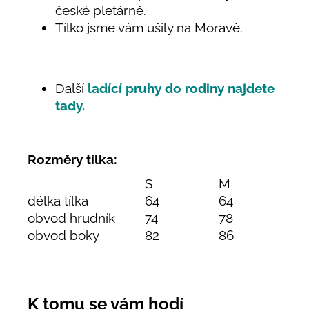
české pletárně.
Tílko jsme vám ušily na Moravě.
Další
ladící pruhy do rodiny najdete
tady.
Rozměry tílka:
S
M
L
délka tílka
64
64
67
obvod hrudník
74
78
85
obvod boky
82
86
94