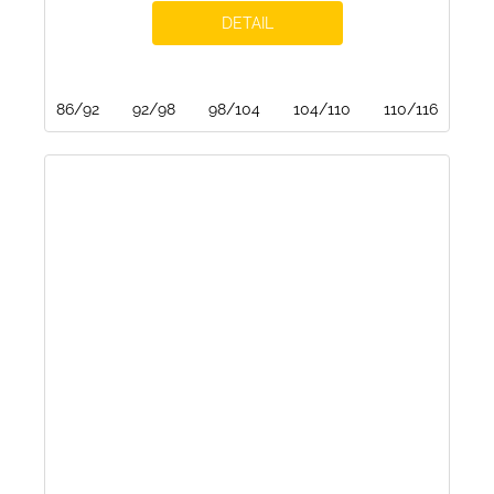
DETAIL
86/92
92/98
98/104
104/110
110/116
116