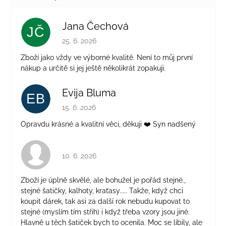
Jana Čechová
JČ
Hodnocení obchodu je 5 z 5 hvězdiček.
25. 6. 2026
Zboží jako vždy ve výborné kvalitě. Není to můj první
nákup a určitě si jej ještě několikrát zopakuji.
Evija Bluma
EB
Hodnocení obchodu je 5 z 5 hvězdiček.
15. 6. 2026
Opravdu krásné a kvalitní věci, děkuji ❤️ Syn nadšený
Hodnocení obchodu je 4 z 5 hvězdiček.
10. 6. 2026
Zboží je úplně skvělé, ale bohužel je pořád stejné.,
stejné šatičky, kalhoty, kraťasy..... Takže, když chci
koupit dárek, tak asi za další rok nebudu kupovat to
stejné (myslím tím střih) i když třeba vzory jsou jiné.
Hlavně u těch šatiček bych to ocenila. Moc se líbily, ale