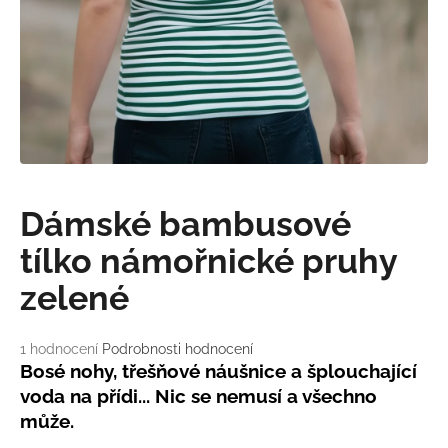
a
j
í
t
?
Dámské bambusové
HLEDAT
tílko námořnické pruhy
zelené
D
o
Průměrné
1 hodnocení
Podrobnosti hodnocení
p
hodnocení
Bosé nohy, třešňové náušnice a šplouchající
o
produktu
voda na přídi... Nic se nemusí a všechno
r
je
může.
5,0
u
z