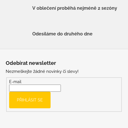
V oblečení proběhá nejméně 2 sezóny
Odesíláme do druhého dne
Z
á
Odebírat newsletter
p
Nezmeškejte žádné novinky či slevy!
a
t
E-mail
í
PŘIHLÁSIT SE