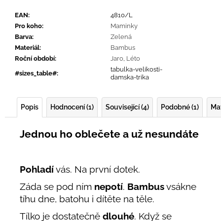
EAN
:
4810/L
Pro koho
:
Maminky
Barva
:
Zelená
Materiál
:
Bambus
Roční období
:
Jaro
,
Léto
tabulka-velikosti-
#sizes_table#
:
damska-trika
Popis
Hodnocení (1)
Související (4)
Podobné (1)
Mat
Jednou ho oblečete a už nesundáte
Pohladí
vás. Na první dotek.
Záda se pod ním
nepotí
.
Bambus
vsákne
tíhu dne, batohu i dítěte na těle.
Tílko je dostatečně
dlouhé
. Když se