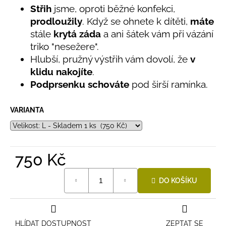
č
Střih
jsme, oproti běžné konfekci,
5
u
hvězdiček.
prodloužily
. Když se ohnete k dítěti,
máte
j
stále
krytá záda
a ani šátek vám při vázání
e
m
triko "nesežere".
e
Hlubší, pružný výstřih vám dovolí, že
v
klidu nakojíte
.
Podprsenku schováte
pod širší ramínka.
LETNÍ
RYCHLESCHNOUCÍ
KALHOTY
VARIANTA
TYRKYSOVÉ
KORÁLKY
695
Kč
750 Kč
Měrná
DO KOŠÍKU
cena:
HLÍDAT DOSTUPNOST
ZEPTAT SE