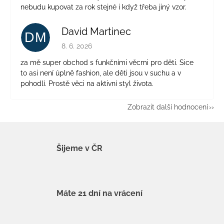
nebudu kupovat za rok stejné i když třeba jiný vzor.
David Martinec
DM
Hodnocení obchodu je 5 z 5 hvězdiček.
8. 6. 2026
za mě super obchod s funkčními věcmi pro děti. Sice
to asi není úplně fashion, ale děti jsou v suchu a v
pohodlí. Prostě věci na aktivní styl života.
Zobrazit další hodnocení
Šijeme v ČR
Máte 21 dní na vrácení