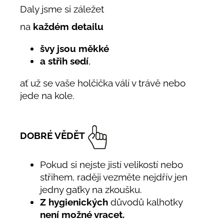
Daly jsme si záležet
na
každém detailu
švy jsou měkké
a střih sedí
,
ať už se vaše holčička válí v trávě nebo
jede na kole.
DOBRÉ VĚDĚT
Pokud si nejste jistí velikostí nebo
střihem, raději vezměte nejdřív jen
jedny gaťky na zkoušku.
Z hygienických
důvodů kalhotky
není možné vracet.