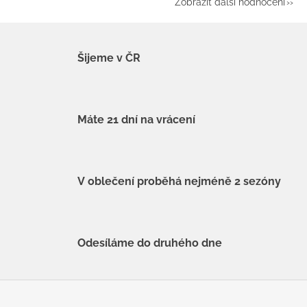
Zobrazit další hodnocení
Šijeme v ČR
Máte 21 dní na vrácení
V oblečení proběhá nejméně 2 sezóny
Odesíláme do druhého dne
Z
á