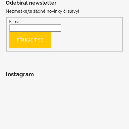
Odebírat newsletter
p
Nezmeškejte žádné novinky či slevy!
a
t
E-mail
í
PŘIHLÁSIT SE
Instagram