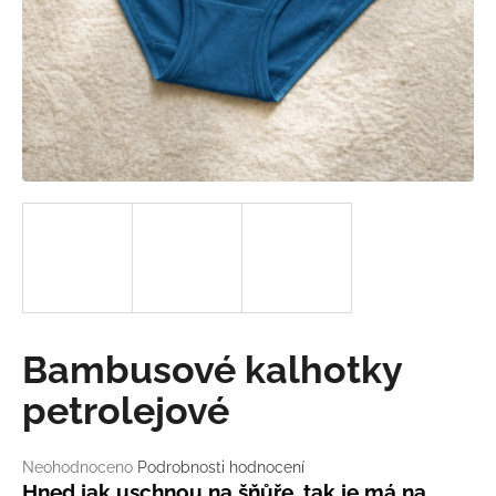
a
j
í
t
?
HLEDAT
D
Bambusové kalhotky
o
p
petrolejové
o
r
Průměrné
Neohodnoceno
Podrobnosti hodnocení
u
hodnocení
Hned jak uschnou na šňůře, tak je má na