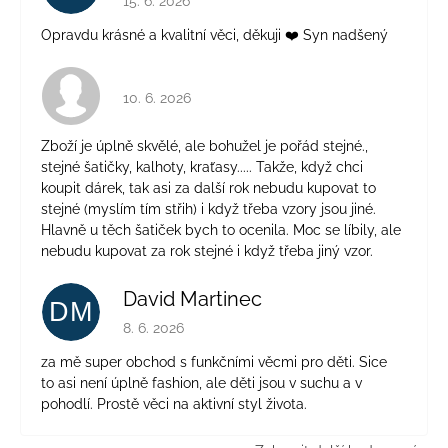
15. 6. 2026
Opravdu krásné a kvalitní věci, děkuji ❤️ Syn nadšený
Hodnocení obchodu je 4 z 5 hvězdiček.
10. 6. 2026
Zboží je úplně skvělé, ale bohužel je pořád stejné.,
stejné šatičky, kalhoty, kraťasy..... Takže, když chci
koupit dárek, tak asi za další rok nebudu kupovat to
stejné (myslím tím střih) i když třeba vzory jsou jiné.
Hlavně u těch šatiček bych to ocenila. Moc se líbily, ale
nebudu kupovat za rok stejné i když třeba jiný vzor.
David Martinec
DM
Hodnocení obchodu je 5 z 5 hvězdiček.
8. 6. 2026
za mě super obchod s funkčními věcmi pro děti. Sice
to asi není úplně fashion, ale děti jsou v suchu a v
pohodlí. Prostě věci na aktivní styl života.