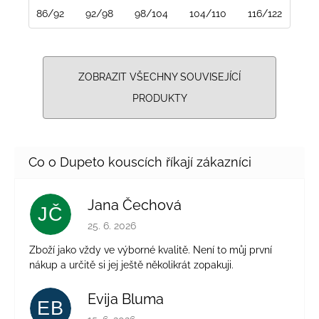
86/92
92/98
98/104
104/110
116/122
122
ZOBRAZIT VŠECHNY SOUVISEJÍCÍ
PRODUKTY
Jana Čechová
JČ
Hodnocení obchodu je 5 z 5 hvězdiček.
25. 6. 2026
Zboží jako vždy ve výborné kvalitě. Není to můj první
nákup a určitě si jej ještě několikrát zopakuji.
Evija Bluma
EB
Hodnocení obchodu je 5 z 5 hvězdiček.