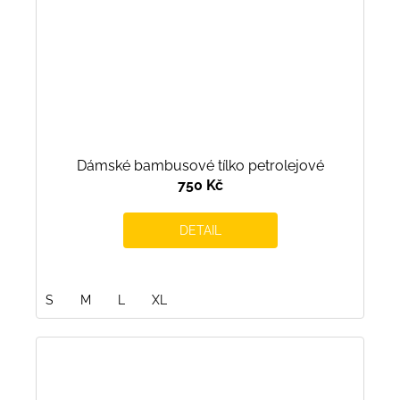
Dámské bambusové tílko petrolejové
750 Kč
DETAIL
S
M
L
XL