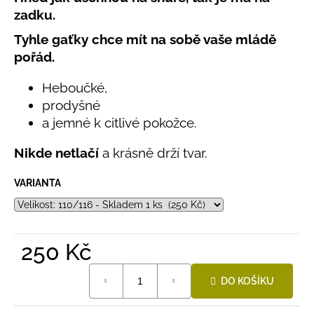
č
produktu
zadku.
u
je
j
0,0
Tyhle gaťky chce mít na sobě vaše mládě
e
z
pořád.
5
m
hvězdiček.
e
Heboučké,
prodyšné
LETNÍ
a jemné k citlivé pokožce.
KLOBOUČEK
S
Nikde netlačí
a krásně drží tvar.
OUŠKY
UV
30
VARIANTA
BÍLÝ
395
Kč
250 Kč
Měrná
DO KOŠÍKU
cena: