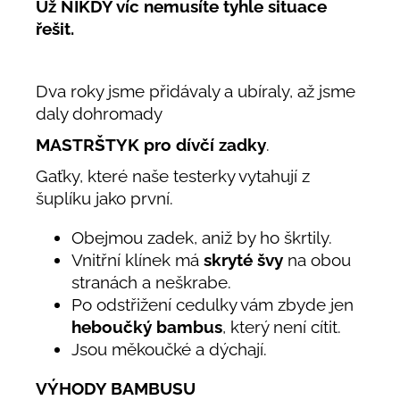
Už NIKDY víc nemusíte tyhle situace
řešit.
Dva roky jsme přidávaly a ubíraly, až jsme
daly dohromady
MASTRŠTYK pro dívčí zadky
.
Gaťky, které naše testerky vytahují z
šuplíku jako první.
Obejmou zadek, aniž by ho škrtily.
Vnitřní klínek má
skryté švy
na obou
stranách a neškrabe.
Po odstřižení cedulky vám zbyde jen
heboučký bambus
, který není cítit.
Jsou měkoučké a dýchají.
VÝHODY BAMBUSU