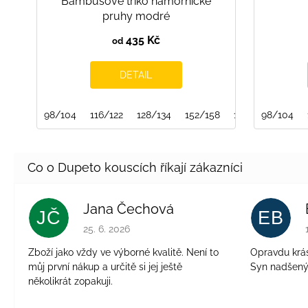
Bambusové triko námořnické
pruhy modré
435 Kč
od
DETAIL
98/104
116/122
128/134
152/158
158/164
98/104
Jana Čechová
JČ
EB
Hodnocení obchodu je 5 z 5 hvězdiček.
25. 6. 2026
Zboží jako vždy ve výborné kvalitě. Není to
Opravdu krásn
můj první nákup a určitě si jej ještě
Syn nadšen
několikrát zopakuji.