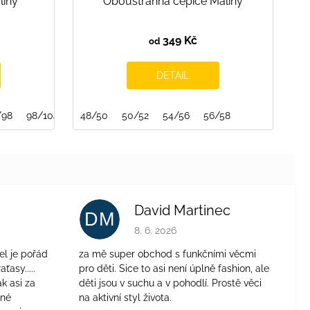
liny
Oboustranná čepice Maliny
349 Kč
od
DETAIL
/98
98/104
104/110
48/50
50/52
110/116
54/56
116/122
56/58
122/128
David Martinec
DM
je 4 z 5 hvězdiček.
Hodnocení obchodu je 5 z 5 hvězdiček.
8. 6. 2026
el je pořád
za mě super obchod s funkčními věcmi
aťasy.....
pro děti. Sice to asi není úplně fashion, ale
ak asi za
děti jsou v suchu a v pohodlí. Prostě věci
jné
na aktivní styl života.