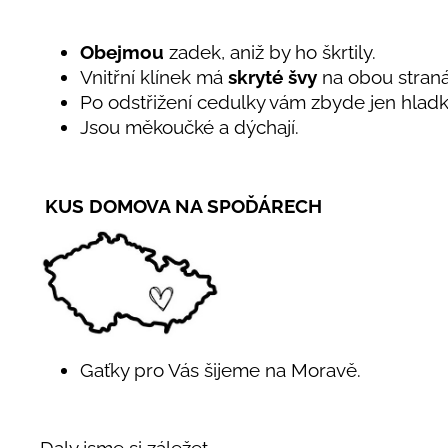
Obejmou
zadek, aniž by ho škrtily.
Vnitřní klínek má
skryté švy
na obou stran
Po odstřižení cedulky vám zbyde jen hlad
Jsou měkoučké a dýchají.
KUS DOMOVA NA SPOĎÁRECH
Gaťky pro Vás šijeme na Moravě.