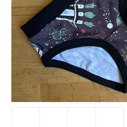
BÍLÝ
395 Kč