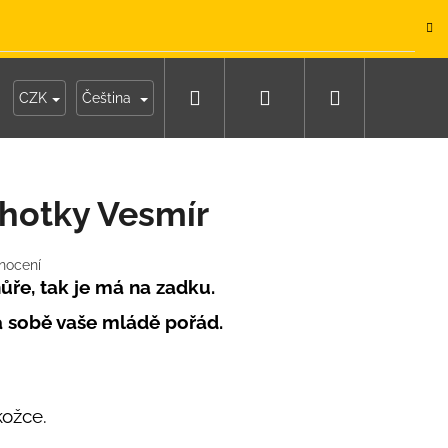
.
Hledat
Přihlášení
Nákupní
y
Moje objednávka
CZK
Čeština
košík
hotky Vesmír
nocení
ůře, tak je má na zadku.
a sobě vaše mládě pořád.
kožce.
IKO NÁMOŘNICKÉ