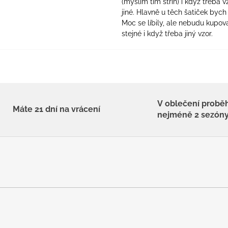
(myslím tím střih) i když třeba v
jiné. Hlavně u těch šatiček bych 
Moc se líbily, ale nebudu kupova
stejné i když třeba jiný vzor.
V oblečení probě
Máte 21 dní na vrácení
nejméně 2 sezón