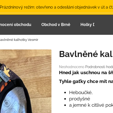
 Prázdninový režim: otevřeno a odesílání objednávek v út a čt
nocení obchodu
Obchod v Brně
Holky Dupeťačk
Co potřebujete najít?
avlněné kalhotky Vesmír
HLEDAT
Bavlněné kal
Průměrné
Neohodnoceno
Podrobnosti hod
Doporučujeme
hodnocení
Hned jak uschnou na šň
produktu
Tyhle gaťky chce mít n
je
0,0
z
Heboučké,
5
prodyšné
hvězdiček.
a jemné k citlivé po
LETNÍ ČEPICE UV 30 SVĚTLE MODRÁ
BAMBUSOVÉ TR