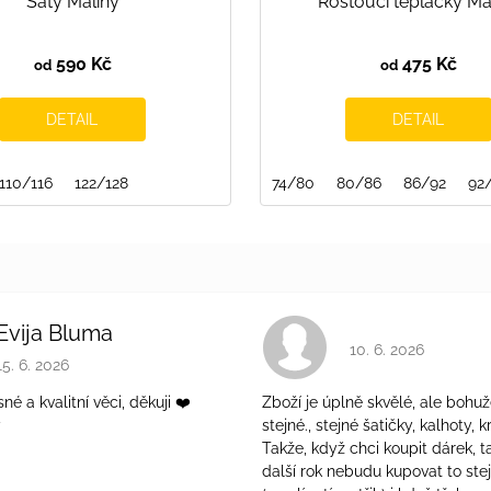
Šaty Maliny
Rostoucí tepláčky Ma
590 Kč
475 Kč
od
od
DETAIL
DETAIL
110/116
122/128
74/80
80/86
86/92
92
Evija Bluma
Hodnocení obchodu 
10. 6. 2026
Hodnocení obchodu je 5 z 5 hvězdiček.
15. 6. 2026
é a kvalitní věci, děkuji ❤️
Zboží je úplně skvělé, ale bohuž
ý
stejné., stejné šatičky, kalhoty, kr
Takže, když chci koupit dárek, t
další rok nebudu kupovat to ste