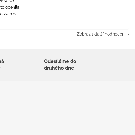
zory jsou
to ocenila.
t za rok
Zobrazit další hodnocení
há
Odesíláme do
y
druhého dne