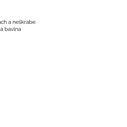
ách a neškrabe.
ká bavlna