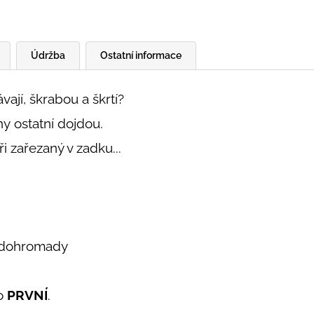
Údržba
Ostatní informace
vají, škrabou a škrtí?
ny ostatní dojdou.
 zařezaný v zadku...
y dohromady
ko
PRVNÍ
.