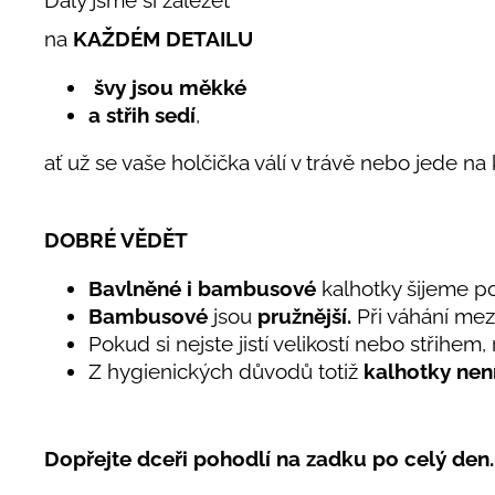
Daly jsme si záležet
na
KAŽDÉM DETAILU
švy jsou měkké
a střih sedí
,
ať už se vaše holčička válí v trávě nebo jede na
DOBRÉ VĚDĚT
Bavlněné i bambusové
kalhotky šijeme p
Bambusové
jsou
pružnější.
Při váhání mez
Pokud si nejste jistí velikostí nebo střihem,
Z hygienických důvodů
totiž
kalhotky nen
Dopřejte dceři pohodlí na zadku po celý den