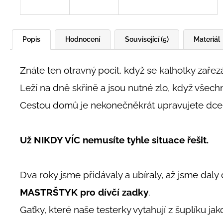
Popis
Hodnocení
Související (5)
Materiál
Znáte ten otravný pocit, když se kalhotky zařezá
Leží na dně skříně a jsou nutné zlo, když všech
Cestou domů je nekonečněkrát upravujete dceři
Už NIKDY VÍC nemusíte tyhle situace řešit.
Dva roky jsme přidávaly a ubíraly, až jsme dal
MASTRŠTYK pro dívčí zadky
.
Gaťky, které naše testerky vytahují z šuplíku ja