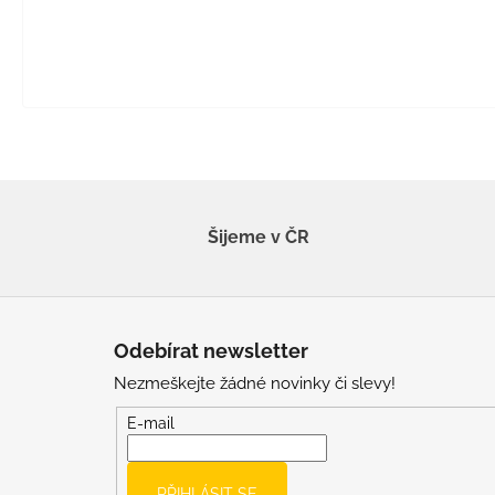
Šijeme v ČR
Z
á
Odebírat newsletter
p
Nezmeškejte žádné novinky či slevy!
a
t
E-mail
í
PŘIHLÁSIT SE