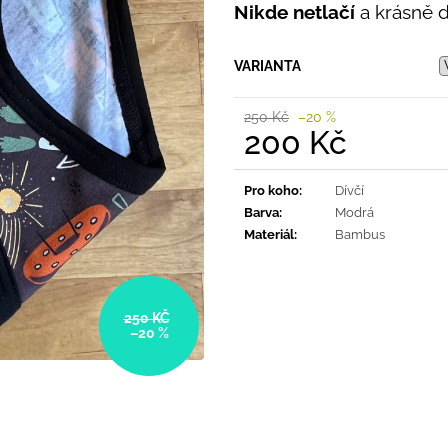
PRUHY MODRÉ
Nikde netlačí
a krásně dr
395 Kč
435 Kč
VARIANTA
250 Kč
–20 %
200 Kč
Měrná
cena:
Pro koho
:
Dívčí
Barva
:
Modrá
Materiál
:
Bambus
250 KČ
–20 %