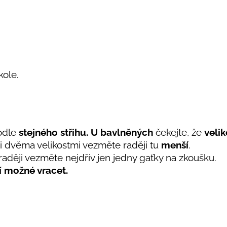
 kole.
odle
stejného střihu. U bavlněných
čekejte, že
velik
i dvěma velikostmi vezměte raději tu
menší
.
raději vezměte nejdřív jen jedny gaťky na zkoušku.
í možné vracet.
.